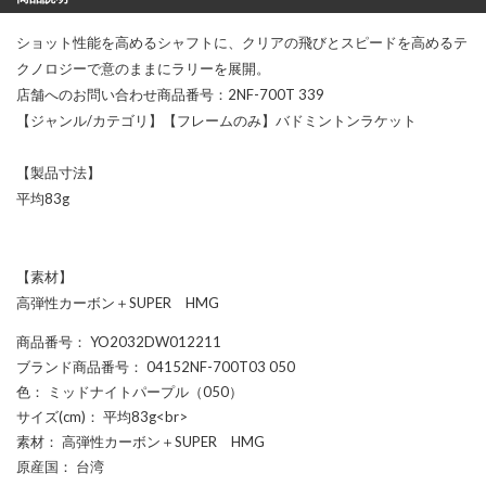
ショット性能を高めるシャフトに、クリアの飛びとスピードを高めるテ
クノロジーで意のままにラリーを展開。
店舗へのお問い合わせ商品番号：2NF-700T 339
【ジャンル/カテゴリ】【フレームのみ】バドミントンラケット
【製品寸法】
平均83g
【素材】
高弾性カーボン＋SUPER HMG
商品番号
： YO2032DW012211
ブランド商品番号
： 04152NF-700T03 050
色
： ミッドナイトパープル（050）
サイズ(cm)
： 平均83g<br>
素材
： 高弾性カーボン＋SUPER HMG
原産国
： 台湾