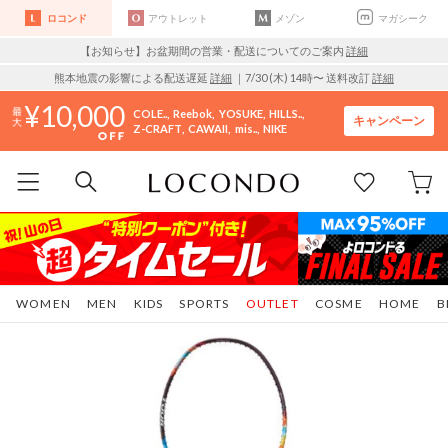
ロコンド
アウトレット
メゾン
マガシーク
【お知らせ】お盆期間の営業・配送についてのご案内
詳細
熊本地震の影響による配送遅延
詳細
｜7/30 (木) 14時〜 送料改訂
詳細
10,000
COLE..
Reebok
YOSUKE
HILLS..
キャンペーン
Z-CRAFT
CAWAII
mis..
NIKE
WOMEN
MEN
KIDS
SPORTS
OUTLET
COSME
HOME
B