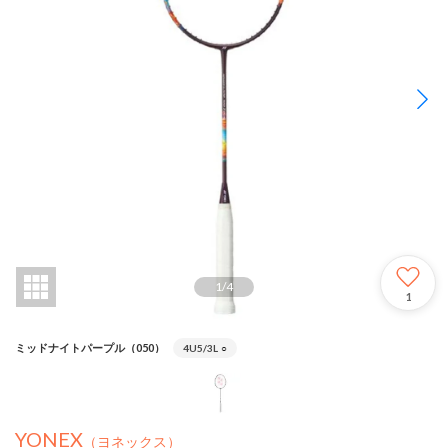
1
/
4
1
ミッドナイトパープル（050）
4U5/3L
○
YONEX
（ヨネックス）