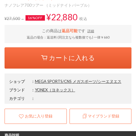
ナノフレア700ツアー （ミッドナイトパープル）
¥22,880
16%OFF
¥27,500
税込
この商品は
返品可能
です
詳細
返品の場合：返送料 (同注文なら複数個でも) 一律￥660
カートに入れる
ショップ
：
MEGA SPORTS/CNS メガスポーツ/シーエヌエス
ブランド
：
YONEX
（ヨネックス）
カテゴリ
：
お気に入り登録
マイブランド登録
商品説明