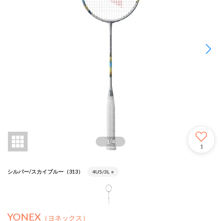
1
/
4
1
シルバー/スカイブルー（313）
4U5/3L
○
YONEX
（ヨネックス）