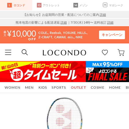
ロコンド
アウトレット
メゾン
マガシーク
【お知らせ】お盆期間の営業・配送についてのご案内
詳細
熊本地震の影響による配送遅延
詳細
｜7/30 (木) 14時〜 送料改訂
詳細
10,000
COLE..
Reebok
YOSUKE
HILLS..
キャンペーン
Z-CRAFT
CAWAII
mis..
NIKE
WOMEN
MEN
KIDS
SPORTS
OUTLET
COSME
HOME
B