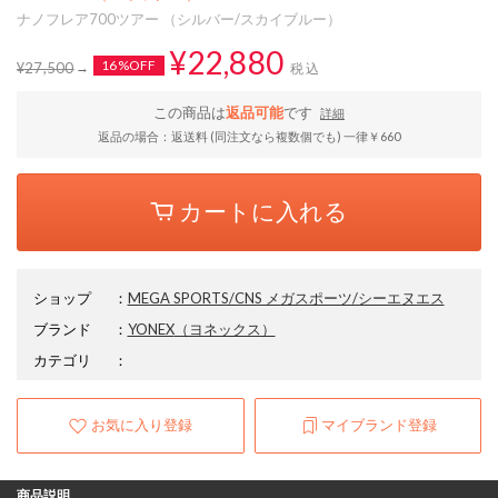
ナノフレア700ツアー （シルバー/スカイブルー）
¥22,880
16%OFF
¥27,500
税込
この商品は
返品可能
です
詳細
返品の場合：返送料 (同注文なら複数個でも) 一律￥660
カートに入れる
ショップ
：
MEGA SPORTS/CNS メガスポーツ/シーエヌエス
ブランド
：
YONEX
（ヨネックス）
カテゴリ
：
お気に入り登録
マイブランド登録
商品説明