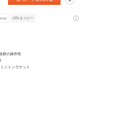
URLをコピー
抜群の操作性
0
ドミントンラケット