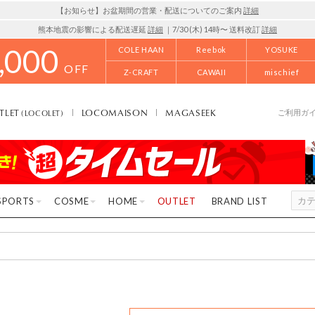
【お知らせ】お盆期間の営業・配送についてのご案内
詳細
熊本地震の影響による配送遅延
詳細
｜7/30 (木) 14時〜 送料改訂
詳細
,000
COLE HAAN
Reebok
YOSUKE
OFF
Z-CRAFT
CAWAII
mischief
TLET
LOCOMAISON
MAGASEEK
(LOCOLET)
ご利用ガ
SPORTS
COSME
HOME
OUTLET
BRAND LIST