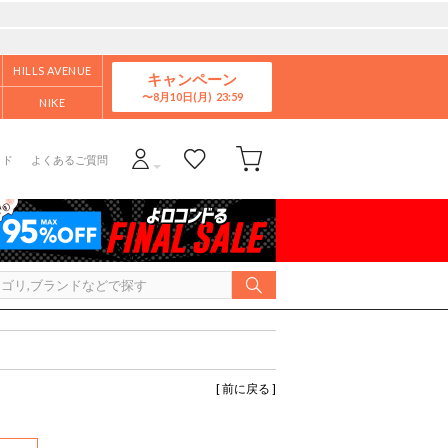
HILLS AVENUE
キャンペーン
8月10日(月)
NIKE
イド
よくあるご質問
[ 前に戻る ]