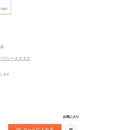
660
税込
スポーツ/シーエヌエス
します
お気に入り