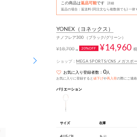
この商品は
返品可能
です
詳細
返品の場合：返送料 (同注文なら複数個でも) 一律￥
YONEX
（ヨネックス）
ナノフレア300 （ブラック/グリーン）
¥14,960
¥18,700
20%OFF
→
ショップ：
MEGA SPORTS/CNS メガ
0
お気に入り登録者数：
人
お気に入りに登録すると
値下げ
や
再入荷
の際にご連絡
バリエーション
サイズ
在庫
4U5/3L
あり