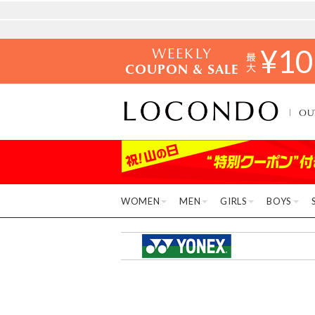
WEEKLY
¥
10
COUPON & SALE
OU
WOMEN
MEN
GIRLS
BOYS