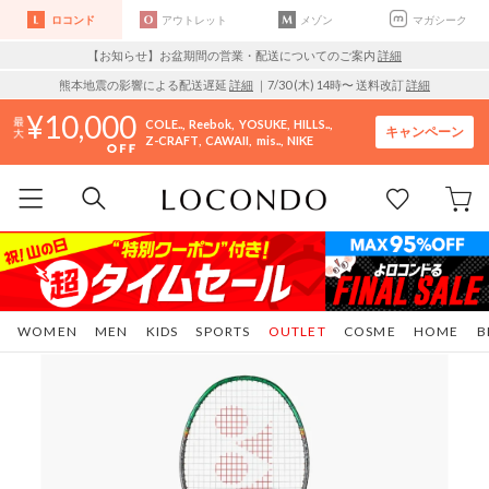
ロコンド
アウトレット
メゾン
マガシーク
【お知らせ】お盆期間の営業・配送についてのご案内
詳細
熊本地震の影響による配送遅延
詳細
｜7/30 (木) 14時〜 送料改訂
詳細
10,000
COLE..
Reebok
YOSUKE
HILLS..
キャンペーン
Z-CRAFT
CAWAII
mis..
NIKE
WOMEN
MEN
KIDS
SPORTS
OUTLET
COSME
HOME
B