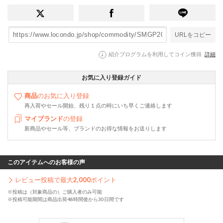
URLをコピー
紹介プログラムを利用してコイン獲得
詳細
お気に入り登録ガイド
商品
のお気に入り登録
再入荷やセール開始、残り１点の時にいち早くご連絡します
マイブランド
の登録
新商品やセール等、ブランドのお得な情報をお送りします
このアイテムへのお客様の声
レビュー投稿で最大
2,000
ポイント
※投稿は（対象商品の）ご購入者のみ可能
※投稿可能期間は商品出荷48時間後から30日間です