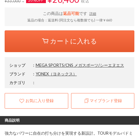
20%OFF
¥33,000
税込
この商品は
返品可能
です
詳細
返品の場合：返送料 (同注文なら複数個でも) 一律￥660
カートに入れる
ショップ
：
MEGA SPORTS/CNS メガスポーツ/シーエヌエス
ブランド
：
YONEX
（ヨネックス）
カテゴリ
：
お気に入り登録
マイブランド登録
商品説明
強力なパワーに自在の打ち分けを実現する新設計。TOURモデルバドミ