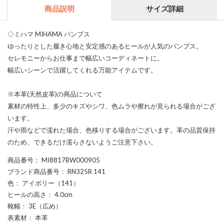
商品説明
サイズ詳細
◇ミハマ MIHAMA パンプス
ゆったりとした履き心地と安定感のあるヒールが人気のパンプス。
セレモニーからお仕事まで幅広いコーディネートに。
幅広いシーンで活躍してくれる万能アイテムです。
※本革(天然皮革)の商品について
素材の特性上、多少のキズやシワ、色ムラや擦れが見られる場合がござ
います。
汗や雨などで濡れた場合、色移りする場合がございます。革の品質保持
のため、できるだけ濡らさないようご注意下さい。
商品番号
： MI8817BW000905
ブランド商品番号
： RN325R 141
色
： アイボリー（141）
ヒールの高さ
： 4.0cm
靴幅
： 3E（広め）
表素材
： 本革