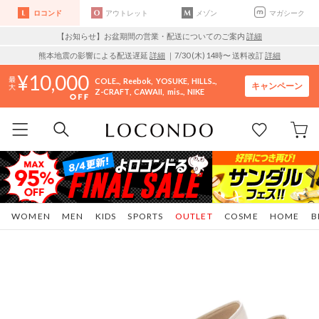
ロコンド
アウトレット
メゾン
マガシーク
【お知らせ】お盆期間の営業・配送についてのご案内
詳細
熊本地震の影響による配送遅延
詳細
｜7/30 (木) 14時〜 送料改訂
詳細
10,000
COLE..
Reebok
YOSUKE
HILLS..
キャンペーン
Z-CRAFT
CAWAII
mis..
NIKE
WOMEN
MEN
KIDS
SPORTS
OUTLET
COSME
HOME
B