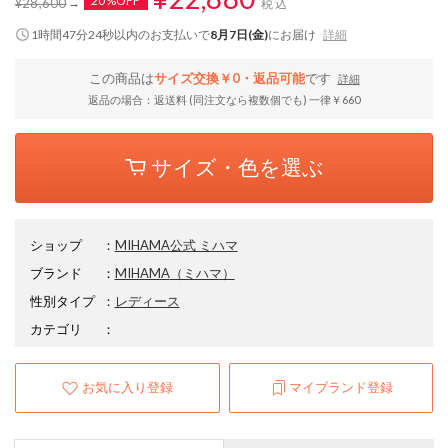
20%OFF
¥28,600
税込
1時間47分24秒
以内
のお支払いで
8月7日(金)
にお届け
詳細
この商品は
サイズ交換￥0・返品可能
です
詳細
返品の場合：返送料 (同注文なら複数個でも) 一律￥660
サイズ・色を選ぶ
ショップ
：
MIHAMA公式 ミハマ
ブランド
：
MIHAMA
（ミハマ）
性別タイプ
：
レディース
カテゴリ
：
お気に入り登録
マイブランド登録