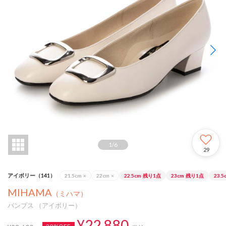
1
/
6
29
アイボリー（141）
21.5cm
×
22cm
×
22.5cm
残り1点
23cm
残り1点
23.5
MIHAMA
（ミハマ）
パンプス （アイボリー）
¥22,880