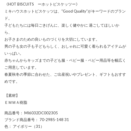
《HOT BISCUITS ーホットビスケッツー》
ミキハウスホットビスケッツは、”Good Quality”がキーワードのブラン
ド。
子どもたちには毎日ごきげんに、楽しく健やかに 過ごしてほしいか
ら、
お子さまのための良いものづくりを大切にしています。
男の子も女の子も子どもらしく、おしゃれに可愛く着られるアイテムが
いっぱい。
赤ちゃんからキッズまでの子ども服・ベビー服・ベビー用品等を幅広く
ご用意しています。
春夏秋冬の季節に合わせた、ご出産祝いやプレゼント、ギフトもおすす
めです。
【素材】
ＥＭＭＡ樹脂
商品番号
： MI6032DC002305
ブランド商品番号
： 70-2985-148 31
色
： アイボリー（31）