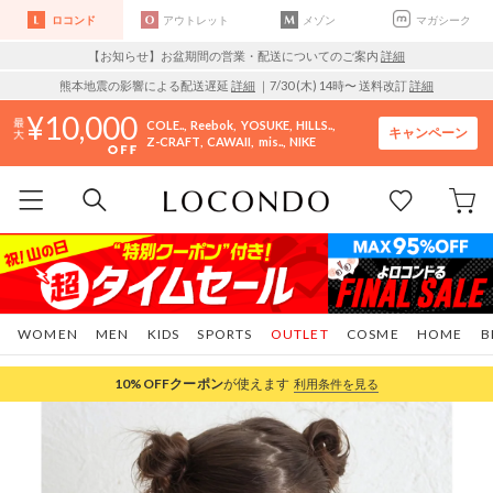
ロコンド
アウトレット
メゾン
マガシーク
【お知らせ】お盆期間の営業・配送についてのご案内
詳細
熊本地震の影響による配送遅延
詳細
｜7/30 (木) 14時〜 送料改訂
詳細
10,000
COLE..
Reebok
YOSUKE
HILLS..
キャンペーン
Z-CRAFT
CAWAII
mis..
NIKE
WOMEN
MEN
KIDS
SPORTS
OUTLET
COSME
HOME
B
10%OFF
クーポン
が使えます
利用条件を見る