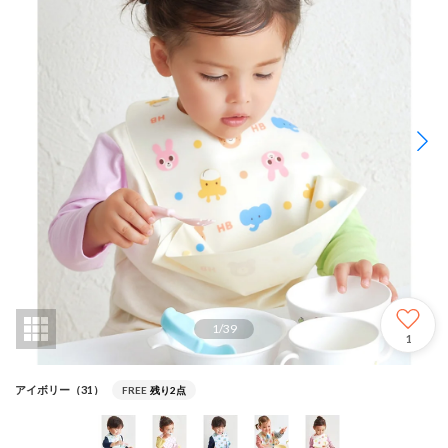
1
/
39
1
アイボリー（31）
FREE
残り2点