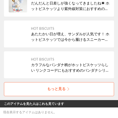
だんだんと日差しが強くなってきましたね☀ ホ
ットビスケッツより紫外線対策におすすめの帽
子をご紹介！ 持ち運びしやすいハットや、かわ
いい耳付きデザインも🐻 ぜひチェックを！
HOT BISCUITS
あたたかい日が増え、サンダルが人気です！ ホ
ットビスケッツでは今から履けるスニーカータ
イプのサンダルや お水遊びにぴったりな水抜き
サンダルもございます。 ファーストシューズか
らご用意がございますので、ベビーちゃんから
HOT BISCUITS
キッズまで ぜひチェックを！
カラフルなバンダナ柄がホットビスケッツらし
い リンクコーデにもおすすめのバンダナシリー
ズのご紹介です。 カラフルなバンダナ柄は注目
間違いなし！ ぜひチェックを！
もっと見る
このアイテムを見た人はこれも見ています
現在表示するアイテムはありません。