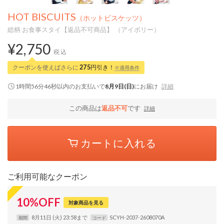
HOT BISCUITS
（ホットビスケッツ）
総柄 お食事スタイ【返品不可商品】 （アイボリー）
¥2,750
税込
クーポンを使えばさらに
275
円引き！
※適用条件
1時間56分45秒
以内
のお支払いで
8月9日(日)
にお届け
詳細
この商品は
返品不可
です
詳細
カートに入れる
ご利用可能なクーポン
10
%
OFF
対象商品を見る
8月11日 (火) 23:58まで
SCYH-2037-2608070A
期間
コード