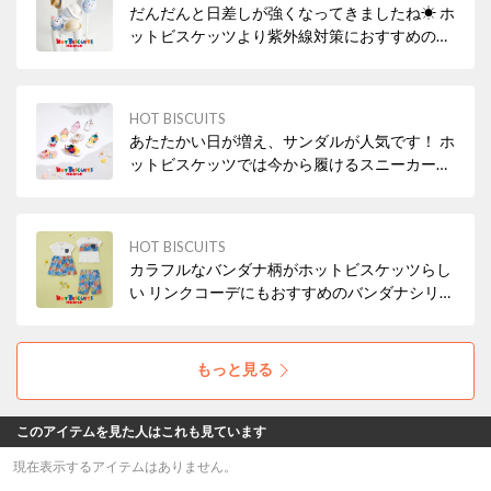
だんだんと日差しが強くなってきましたね☀ ホ
ットビスケッツより紫外線対策におすすめの帽
子をご紹介！ 持ち運びしやすいハットや、かわ
いい耳付きデザインも🐻 ぜひチェックを！
HOT BISCUITS
あたたかい日が増え、サンダルが人気です！ ホ
ットビスケッツでは今から履けるスニーカータ
イプのサンダルや お水遊びにぴったりな水抜き
サンダルもございます。 ファーストシューズか
らご用意がございますので、ベビーちゃんから
HOT BISCUITS
キッズまで ぜひチェックを！
カラフルなバンダナ柄がホットビスケッツらし
い リンクコーデにもおすすめのバンダナシリー
ズのご紹介です。 カラフルなバンダナ柄は注目
間違いなし！ ぜひチェックを！
もっと見る
このアイテムを見た人はこれも見ています
現在表示するアイテムはありません。