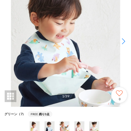
1
/
39
0
グリーン（7）
FREE
残り3点