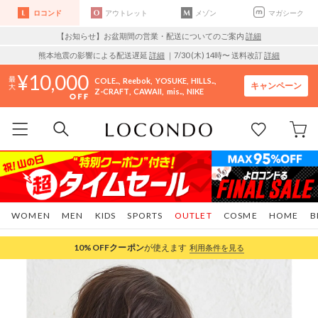
ロコンド
アウトレット
メゾン
マガシーク
【お知らせ】お盆期間の営業・配送についてのご案内
詳細
熊本地震の影響による配送遅延
詳細
｜7/30 (木) 14時〜 送料改訂
詳細
10,000
COLE..
Reebok
YOSUKE
HILLS..
キャンペーン
Z-CRAFT
CAWAII
mis..
NIKE
WOMEN
MEN
KIDS
SPORTS
OUTLET
COSME
HOME
B
10%OFF
クーポン
が使えます
利用条件を見る