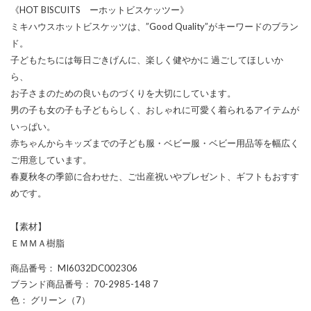
《HOT BISCUITS ーホットビスケッツー》
ミキハウスホットビスケッツは、”Good Quality”がキーワードのブラン
ド。
子どもたちには毎日ごきげんに、楽しく健やかに 過ごしてほしいか
ら、
お子さまのための良いものづくりを大切にしています。
男の子も女の子も子どもらしく、おしゃれに可愛く着られるアイテムが
いっぱい。
赤ちゃんからキッズまでの子ども服・ベビー服・ベビー用品等を幅広く
ご用意しています。
春夏秋冬の季節に合わせた、ご出産祝いやプレゼント、ギフトもおすす
めです。
【素材】
ＥＭＭＡ樹脂
商品番号
： MI6032DC002306
ブランド商品番号
： 70-2985-148 7
色
： グリーン（7）