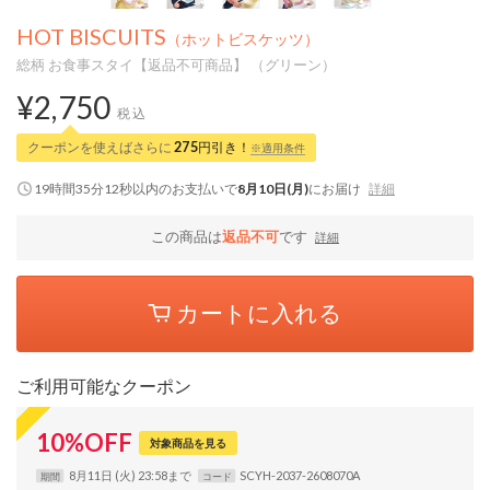
HOT BISCUITS
（ホットビスケッツ）
総柄 お食事スタイ【返品不可商品】 （グリーン）
¥2,750
税込
クーポンを使えばさらに
275
円引き！
※適用条件
19時間35分11秒
以内
のお支払いで
8月10日(月)
にお届け
詳細
この商品は
返品不可
です
詳細
カートに入れる
ご利用可能なクーポン
10
%
OFF
対象商品を見る
8月11日 (火) 23:58まで
SCYH-2037-2608070A
期間
コード