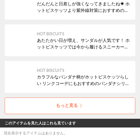
だんだんと日差しが強くなってきましたね☀ ホ
ットビスケッツより紫外線対策におすすめの帽
子をご紹介！ 持ち運びしやすいハットや、かわ
いい耳付きデザインも🐻 ぜひチェックを！
HOT BISCUITS
あたたかい日が増え、サンダルが人気です！ ホ
ットビスケッツでは今から履けるスニーカータ
イプのサンダルや お水遊びにぴったりな水抜き
サンダルもございます。 ファーストシューズか
らご用意がございますので、ベビーちゃんから
HOT BISCUITS
キッズまで ぜひチェックを！
カラフルなバンダナ柄がホットビスケッツらし
い リンクコーデにもおすすめのバンダナシリー
ズのご紹介です。 カラフルなバンダナ柄は注目
間違いなし！ ぜひチェックを！
もっと見る
このアイテムを見た人はこれも見ています
現在表示するアイテムはありません。