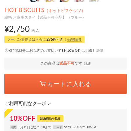
HOT BISCUITS
（ホットビスケッツ）
総柄 お食事スタイ【返品不可商品】 （ブルー）
¥2,750
税込
クーポンを使えばさらに
275
円引き！
※適用条件
0時間23分10秒
以内
のお支払いで
8月10日(月)
にお届け
詳細
この商品は
返品不可
です
詳細
カートに入れる
ご利用可能なクーポン
10
%
OFF
対象商品を見る
8月11日 (火) 23:58まで
SCYH-2037-2608070A
期間
コード