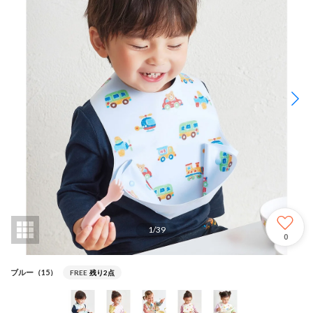
1
/
39
0
ブルー（15）
FREE
残り2点