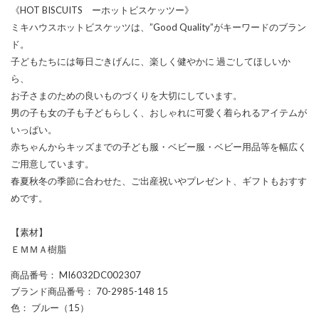
《HOT BISCUITS ーホットビスケッツー》
ミキハウスホットビスケッツは、”Good Quality”がキーワードのブラン
ド。
子どもたちには毎日ごきげんに、楽しく健やかに 過ごしてほしいか
ら、
お子さまのための良いものづくりを大切にしています。
男の子も女の子も子どもらしく、おしゃれに可愛く着られるアイテムが
いっぱい。
赤ちゃんからキッズまでの子ども服・ベビー服・ベビー用品等を幅広く
ご用意しています。
春夏秋冬の季節に合わせた、ご出産祝いやプレゼント、ギフトもおすす
めです。
【素材】
ＥＭＭＡ樹脂
商品番号
： MI6032DC002307
ブランド商品番号
： 70-2985-148 15
色
： ブルー（15）