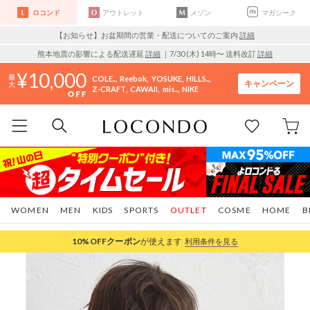
ロコンド
アウトレット
メゾン
マガシーク
【お知らせ】お盆期間の営業・配送についてのご案内
詳細
熊本地震の影響による配送遅延
詳細
｜7/30 (木) 14時〜 送料改訂
詳細
10,000
COLE..
Reebok
YOSUKE
HILLS..
キャンペーン
Z-CRAFT
CAWAII
mis..
NIKE
WOMEN
MEN
KIDS
SPORTS
OUTLET
COSME
HOME
B
10%OFF
クーポン
が使えます
利用条件を見る