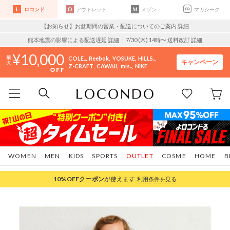
ロコンド
アウトレット
メゾン
マガシーク
【お知らせ】お盆期間の営業・配送についてのご案内
詳細
熊本地震の影響による配送遅延
詳細
｜7/30 (木) 14時〜 送料改訂
詳細
10,000
COLE..
Reebok
YOSUKE
HILLS..
キャンペーン
Z-CRAFT
CAWAII
mis..
NIKE
WOMEN
MEN
KIDS
SPORTS
OUTLET
COSME
HOME
B
10%OFF
クーポン
が使えます
利用条件を見る