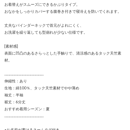
お着替えがスムーズにできるかぶりタイプ。
おなかをしっかりカバーする腹巻き付きで寝冷えを防いでくれます。
丈夫なバインダーネックで首元がよれにくく、
お洗濯を繰り返しても型崩れが少ない仕様です。
[素材感]
表面に凹凸のあるさらっとした手触りで、清涼感のあるタック天竺素
材。
………………………………………
伸縮性：あり
生地：綿100％、タック天竺素材でやや薄め
袖丈：半袖
裾丈：6分丈
おすすめ着用シーズン：夏
………………………………………
●お名前が書けるネームタグ付き