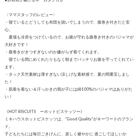
〈ママスタッフのレビュー〉
・寝ているとどうしても布団を脱いでしまうので、腹巻き付きだと安
心。
夏場も冷房をつけているので、お腹が守れる腹巻き付きのパジャマが
大好きです！
・腹巻きがきつすぎないのか嫌がらず着てくれます。
寝ている間にめくれたりもなく朝までバッチリお腹を守ってくれてい
ます。
・タック天竺素材は薄すぎない涼しげな素材感で、夏の間重宝しまし
た！
・肌着を着ない＆汗っかきの我が子には綿100%のパジャマはありがた
い！
《HOT BISCUITS ーホットビスケッツー》
ミキハウスホットビスケッツは、”Good Quality”がキーワードのブラン
ド。
子どもたちには毎日ごきげんに、楽しく健やかに 過ごしてほしいか