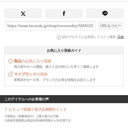
URLをコピー
紹介プログラムを利用してコイン獲得
詳細
お気に入り登録ガイド
商品
のお気に入り登録
再入荷やセール開始、残り１点の時にいち早くご連絡します
マイブランド
の登録
新商品やセール等、ブランドのお得な情報をお送りします
このアイテムへのお客様の声
レビュー投稿で最大
2,000
ポイント
※投稿は（対象商品の）ご購入者のみ可能
※投稿可能期間は商品出荷48時間後から30日間です