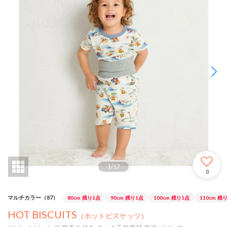
1
/
17
0
マルチカラー（87）
80cm
残り1点
90cm
残り1点
100cm
残り1点
110cm
残り
HOT BISCUITS
（ホットビスケッツ）