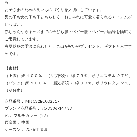
ら、
お子さまのための良いものづくりを大切にしています。
男の子も女の子も子どもらしく、おしゃれに可愛く着られるアイテムが
いっぱい。
赤ちゃんからキッズまでの子ども服・ベビー服・ベビー用品等を幅広く
ご用意しています。
春夏秋冬の季節に合わせた、ご出産祝いやプレゼント、ギフトもおすす
めです。
【素材】
（上衣） 綿 １００％、（リブ部分） 綿 ７３％、ポリエステル ２７％、
（パンツ） 綿 １００％、（腹巻部分） 綿 ９８％、ポリウレタン ２％、
（６分丈）
商品番号
： MI6032EC002217
ブランド商品番号
： 70-7336-147 87
色
： マルチカラー（87）
原産国
： 中国
シーズン
： 2026年 春夏