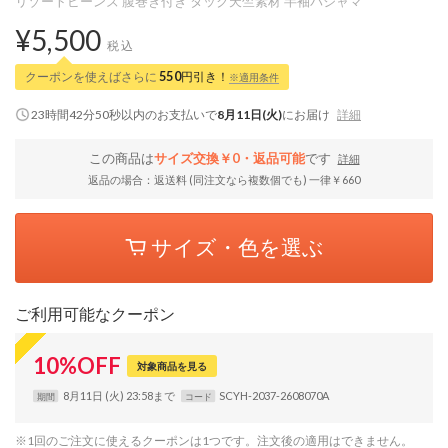
リゾートビーンズ 腹巻き付き タック天竺素材 半袖パジャマ
¥5,500
税込
クーポンを使えばさらに
550
円引き！
※適用条件
23時間42分49秒
以内
のお支払いで
8月11日(火)
にお届け
詳細
この商品は
サイズ交換￥0・返品可能
です
詳細
返品の場合：返送料 (同注文なら複数個でも) 一律￥660
サイズ・色を選ぶ
ご利用可能なクーポン
10
%
OFF
対象商品を見る
8月11日 (火) 23:58まで
SCYH-2037-2608070A
期間
コード
※1回のご注文に使えるクーポンは1つです。注文後の適用はできません。