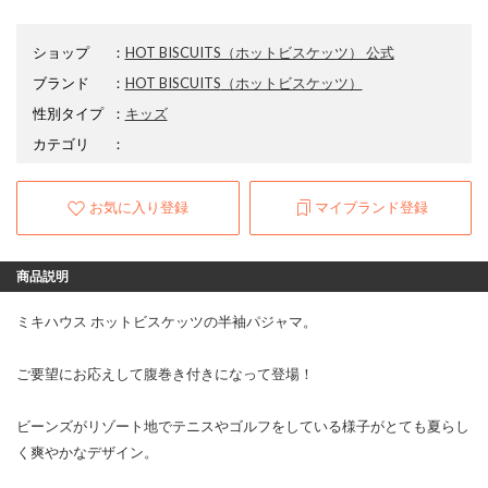
ショップ
：
HOT BISCUITS（ホットビスケッツ） 公式
ブランド
：
HOT BISCUITS
（ホットビスケッツ）
性別タイプ
：
キッズ
カテゴリ
：
お気に入り登録
マイブランド登録
商品説明
ミキハウス ホットビスケッツの半袖パジャマ。
ご要望にお応えして腹巻き付きになって登場！
ビーンズがリゾート地でテニスやゴルフをしている様子がとても夏らし
く爽やかなデザイン。