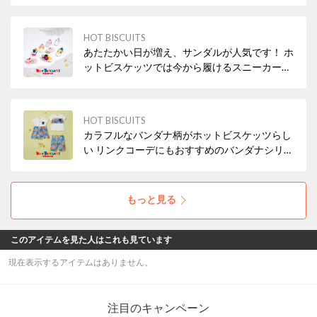
いい耳付きデザインも🐻 ぜひチェックを！
HOT BISCUITS
あたたかい日が増え、サンダルが人気です！ ホ
ットビスケッツでは今から履けるスニーカータ
イプのサンダルや お水遊びにぴったりな水抜き
サンダルもございます。 ファーストシューズか
らご用意がございますので、ベビーちゃんから
HOT BISCUITS
キッズまで ぜひチェックを！
カラフルなバンダナ柄がホットビスケッツらし
い リンクコーデにもおすすめのバンダナシリー
ズのご紹介です。 カラフルなバンダナ柄は注目
間違いなし！ ぜひチェックを！
もっと見る
このアイテムを見た人はこれも見ています
現在表示するアイテムはありません。
注目のキャンペーン