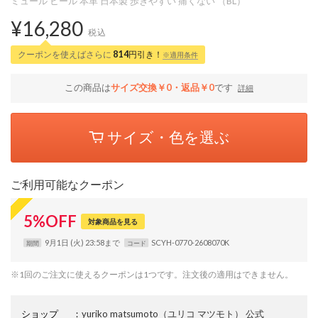
ミュール ヒール 本革 日本製 歩きやすい 痛くない （BL）
¥16,280
税込
クーポンを使えばさらに
814
円引き！
※適用条件
この商品は
サイズ交換￥0・返品￥0
です
詳細
サイズ・色を選ぶ
ご利用可能なクーポン
5
%
OFF
対象商品を見る
9月1日 (火) 23:58まで
SCYH-0770-2608070K
期間
コード
※1回のご注文に使えるクーポンは1つです。注文後の適用はできません。
ショップ
：
yuriko matsumoto（ユリコ マツモト） 公式