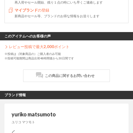
再入荷やセール開始、残り１点の時にいち早くご連絡します
マイブランド
の登録
新商品やセール等、ブランドのお得な情報をお送りします
このアイテムへのお客様の声
レビュー投稿で最大
2,000
ポイント
※投稿は（対象商品の）ご購入者のみ可能
※投稿可能期間は商品出荷48時間後から30日間です
この商品に関するお問い合わせ
ブランド情報
yuriko matsumoto
ユリコ マツモト