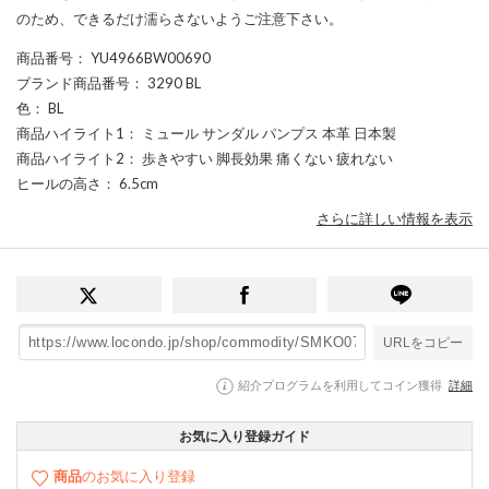
のため、できるだけ濡らさないようご注意下さい。
商品番号
： YU4966BW00690
ブランド商品番号
： 3290 BL
色
： BL
商品ハイライト1
： ミュール サンダル パンプス 本革 日本製
商品ハイライト2
： 歩きやすい 脚長効果 痛くない 疲れない
ヒールの高さ
： 6.5cm
さらに詳しい情報を表示
URLをコピー
紹介プログラムを利用してコイン獲得
詳細
お気に入り登録ガイド
商品
のお気に入り登録