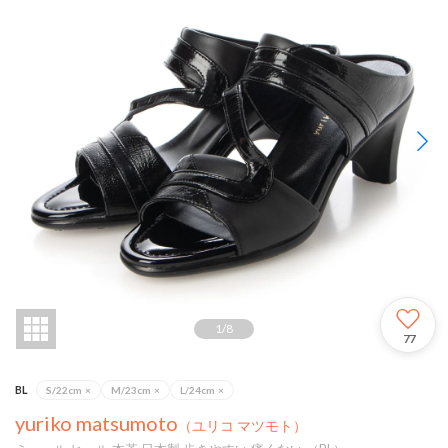
1
/
8
77
BL
S/22cm
×
M/23cm
×
L/24cm
×
yuriko matsumoto
（ユリコ マツモト）