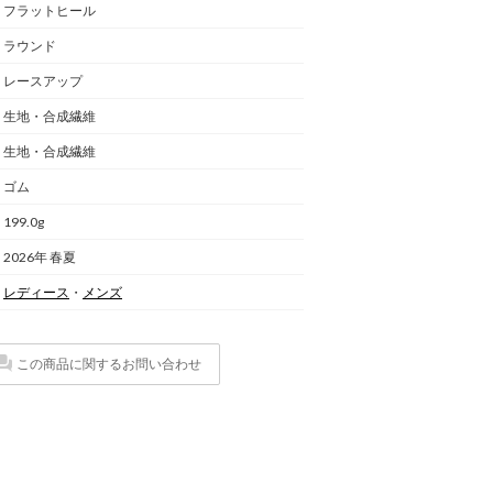
フラットヒール
ラウンド
レースアップ
生地・合成繊維
生地・合成繊維
ゴム
199.0g
2026年 春夏
レディース
・
メンズ
この商品に関するお問い合わせ