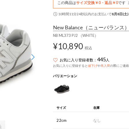
この商品は
サイズ交換￥0・返品￥0
です
10時間11分23秒
以内
のお支払いで
8月8日(土)
New Balance
（ニューバランス
NB ML373 PJ2 （WHITE）
¥10,890
税込
445
お気に入り登録者数：
人
お気に入りに登録すると
値下げ
や
再入荷
の際にご連絡
バリエーション
サイズ
在庫
22cm
なし