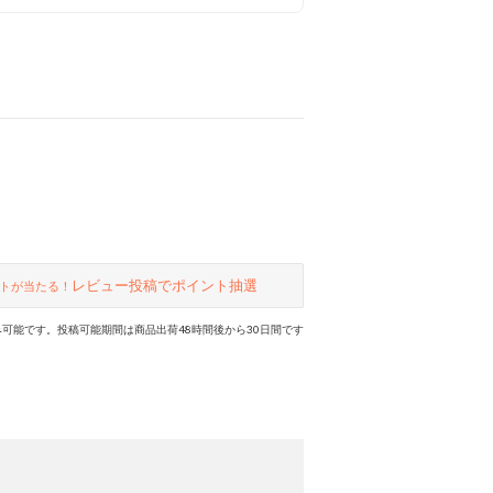
ました。 トレンドの厚底だけど、す
っきりしたシルエットなので 大人女
性におすすめです♪
レビュー投稿でポイント抽選
トが当たる！
可能です。投稿可能期間は商品出荷48時間後から30日間です