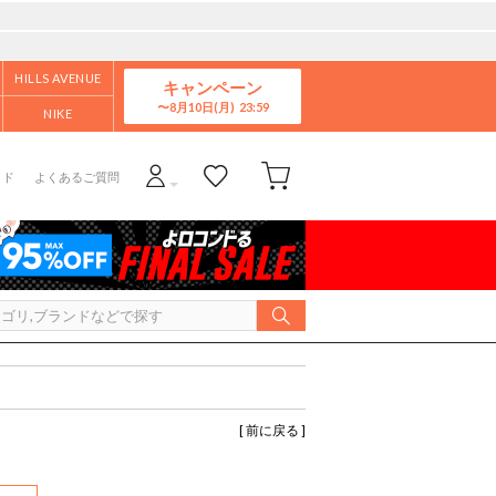
HILLS AVENUE
キャンペーン
8月10日(月)
NIKE
イド
よくあるご質問
[ 前に戻る ]