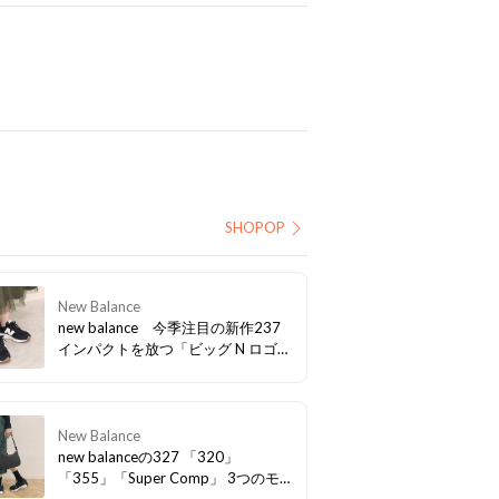
SHOPOP
New Balance
new balance 今季注目の新作237
インパクトを放つ「ビッグ N ロゴ」
にレトロな厚底フォルムがかわいい
♪ 一足先に手に入れよう！
New Balance
new balanceの327 「320」
「355」「Super Comp」 3つのモ
デルからインスパイアされて誕生し