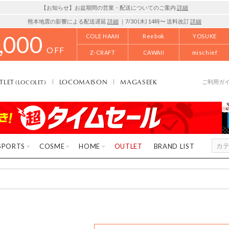
【お知らせ】お盆期間の営業・配送についてのご案内
詳細
熊本地震の影響による配送遅延
詳細
｜7/30 (木) 14時〜 送料改訂
詳細
,000
COLE HAAN
Reebok
YOSUKE
OFF
Z-CRAFT
CAWAII
mischief
TLET
LOCOMAISON
MAGASEEK
(LOCOLET)
ご利用ガ
SPORTS
COSME
HOME
OUTLET
BRAND LIST