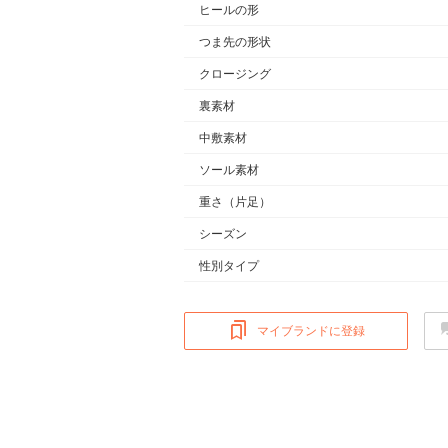
ヒールの形
つま先の形状
クロージング
裏素材
中敷素材
ソール素材
重さ
（片足）
シーズン
性別タイプ
マイブランドに登録