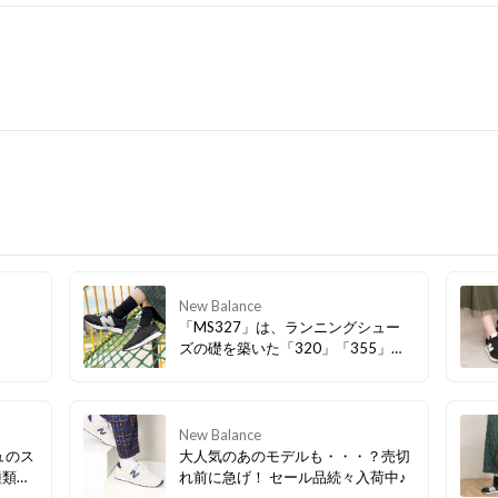
New Balance
「MS327」は、ランニングシュー
ズの礎を築いた「320」「355」
「Super Comp」という3つのレトロ
ランニングシューズからインスパイ
アされたフュージョンモデル。キャ
ッチーな要素を備えながらも普段の
New Balance
着こなしにも取り入れやすい一足👞
ュのス
大人気のあのモデルも・・・？売切
ら種類豊
れ前に急げ！ セール品続々入荷中♪
コーデ