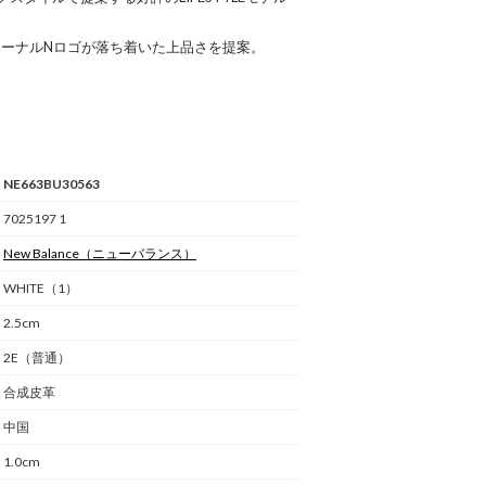
トーナルNロゴが落ち着いた上品さを提案。
NE663BU30563
7025197 1
New Balance
（ニューバランス）
WHITE（1）
2.5cm
2E（普通）
合成皮革
中国
1.0cm