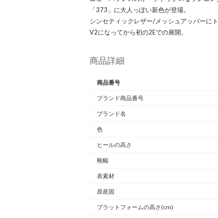
「373」に大人っぽい新色が登場。
シンセティックレザー/メッシュアッパーに
V2になってから初の2Eでの展開。
商品詳細
商品番号
ブランド商品番号
ブランド名
色
ヒールの高さ
靴幅
表素材
原産国
プラットフォームの高さ(cm)