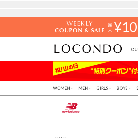
WEEKLY
¥
10
COUPON & SALE
OU
WOMEN
MEN
GIRLS
BOYS