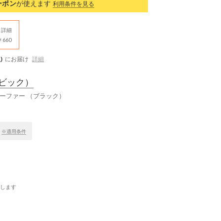
ーポン
が使えます
利用条件を見る
詳細
660
)
にお届け
詳細
ビック）
ーファー （ブラック）
！
※適用条件
します