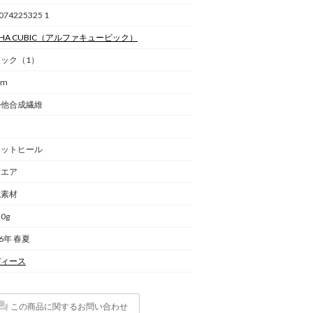
074225325 1
HA CUBIC
（アルファキュービック）
ック（1）
cm
の他合成繊維
国
ラットヒール
クエア
成素材
.0g
26年 春夏
ディース
この商品に関するお問い合わせ