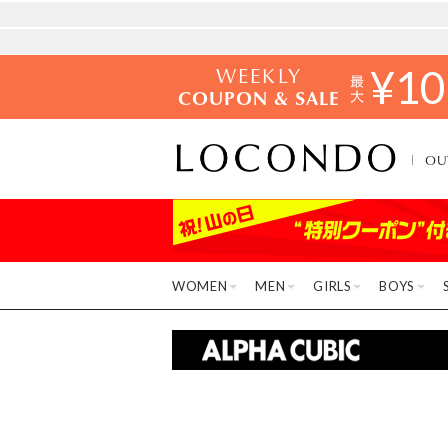
WEEKLY
¥
10
COUPON & SALE
OU
WOMEN
MEN
GIRLS
BOYS