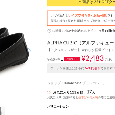
この商品は
25%OFF
ク
この商品は
サイズ交換￥0・返品可能
です
返品の場合：返送料 (同注文なら複数個でも) 一律￥
17時間10分38秒
以内
のお支払いで
8月11日(火
ALPHA CUBIC
（アルファキュー
【アクションレザー】 やわらか軽量ビットロ
¥2,483
¥8,279
70%OFF
税込
→
620
クーポンを使えばさらに
円引き
できます
ショップ：
Balancoire ブランコワール
17
お気に入り登録者数：
人
お気に入りに登録すると
値下げ
や
再入荷
の際にご連絡
バリエーション