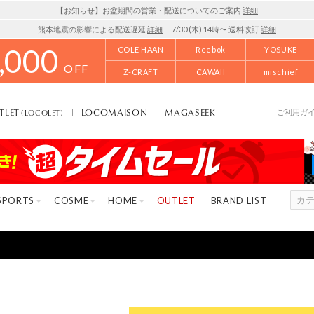
【お知らせ】お盆期間の営業・配送についてのご案内
詳細
熊本地震の影響による配送遅延
詳細
｜7/30 (木) 14時〜 送料改訂
詳細
,000
COLE HAAN
Reebok
YOSUKE
OFF
Z-CRAFT
CAWAII
mischief
TLET
LOCOMAISON
MAGASEEK
(LOCOLET)
ご利用ガ
SPORTS
COSME
HOME
OUTLET
BRAND LIST