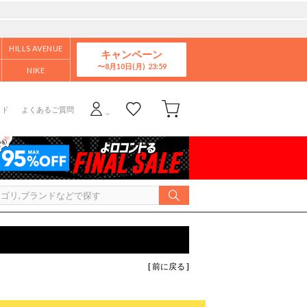
HILLS AVENUE
キャンペーン
8月10日(月)
NIKE
イド
よくあるご質問
[ 前に戻る ]