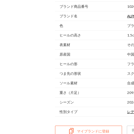
ブランド商品番号
102
ブランド名
ALP
色
ブラ
ヒールの高さ
1.5
表素材
そ
原産国
中
ヒールの形
フ
つま先の形状
ス
ソール素材
合
重さ
（片足）
209
シーズン
20
性別タイプ
レ
マイブランドに登録