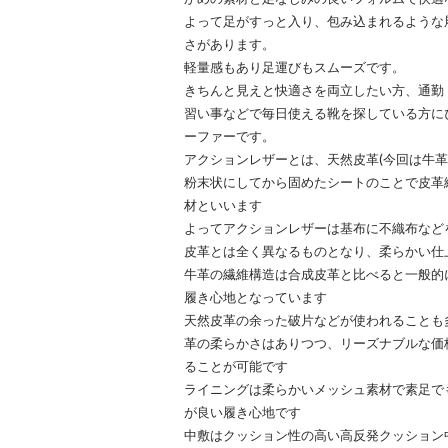
よって足がすっと入り、包み込まれるような
さがあります。
軽量感もあり足運びもスムーズです。
きちんと見えと快適さを両立したい方、通勤
習い事などで毎日使える靴を探している方に
ーファーです。
アクションレザーとは、天然皮革(今回は牛革
粉末状にしてから固めたシートのことで皮革
材といいます
よってアクションレザーは基布に不織布など
皮革とは全く異なるものとなり、柔らかい仕
牛革の繊維構造は合成皮革と比べると一般的
履き心地となっています
天然皮革の余った破片などが使われることも
革の柔らかさはありつつ、リーズナブルな価
ることが可能です
ライニングは柔らかいメッシュ素材で素足で
が良い履き心地です
中敷はクッション性の高い高反発クッション