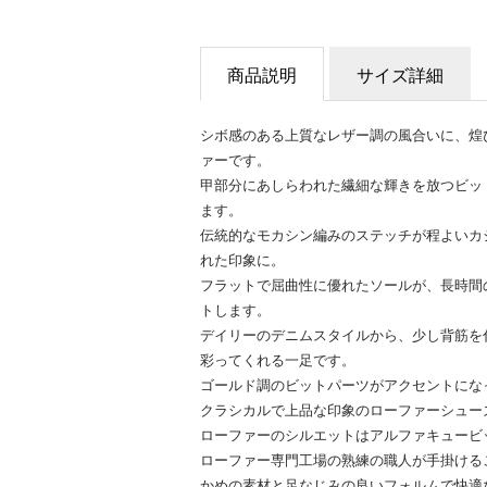
商品説明
サイズ詳細
シボ感のある上質なレザー調の風合いに、煌
ァーです。
甲部分にあしらわれた繊細な輝きを放つビッ
ます。
伝統的なモカシン編みのステッチが程よいカ
れた印象に。
フラットで屈曲性に優れたソールが、長時間
トします。
デイリーのデニムスタイルから、少し背筋を
彩ってくれる一足です。
ゴールド調のビットパーツがアクセントにな
クラシカルで上品な印象のローファーシュー
ローファーのシルエットはアルファキュービ
ローファー専門工場の熟練の職人が手掛ける
かめの素材と足なじみの良いフォルムで快適