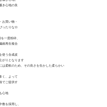
履き心地の良
・お買い物・
ぴったりなロ
)を一度粉砕、
繊維再生複合
を使う合成皮
上がりとなります
には柔軟のため、その良さを生かした柔らかい
多く、よって
格でご提供す
も心地
中敷を採用し、