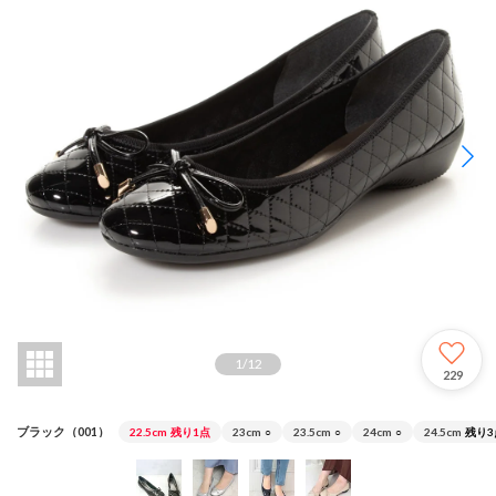
1
/
12
229
ブラック（001）
22.5cm
残り1点
23cm
○
23.5cm
○
24cm
○
24.5cm
残り3