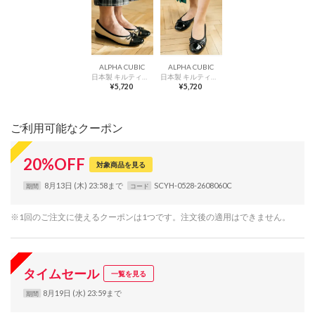
ALPHA CUBIC
ALPHA CUBIC
日本製 キルティング パテッドバレエシューズ （ベージュ）
日本製 キルティング パテッドバレエシューズ （ブラック）
¥5,720
¥5,720
ご利用可能なクーポン
20
%
OFF
対象商品を見る
8月13日 (木) 23:58まで
SCYH-0528-2608060C
期間
コード
※1回のご注文に使えるクーポンは1つです。注文後の適用はできません。
タイムセール
一覧を見る
8月19日 (水) 23:59まで
期間