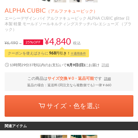
ALPHA CUBIC
（アルファキュービック）
エーシーデザイン バイ アルファキュービック ALPHA CUBIC glitter 日
本製 軽量 モールドソールキルティングステッチバレエシューズ （ブラ
ック）
¥4,840
25%OFF
¥6,490
税込
クーポンを使えばさらに
968
円引き！
※適用条件
13時間29分36秒
以内
のお支払いで
8月9日(日)
にお届け
詳細
この商品は
サイズ交換￥0・返品可能
です
詳細
返品の場合：返送料 (同注文なら複数個でも) 一律￥660
サイズ・色を選ぶ
関連アイテム