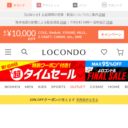
ロコンド
アウトレット
メゾン
マガシーク
【お知らせ】お盆期間の営業・配送についてのご案内
詳細
熊本地震の影響による配送遅延
詳細
｜7/30 (木) 14時〜 送料改訂
詳細
10,000
COLE..
Reebok
YOSUKE
HILLS..
キャンペーン
Z-CRAFT
CAWAII
mis..
NIKE
WOMEN
MEN
KIDS
SPORTS
OUTLET
COSME
HOME
B
20%OFF
クーポン
が使えます
利用条件を見る