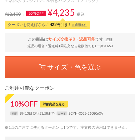
生活防水 リングバックル付きパンプス （ブラック）
¥4,235
65%OFF
¥12,100
税込
クーポンを使えばさらに
423
円引き！
※適用条件
この商品は
サイズ交換￥0・返品可能
です
詳細
返品の場合：返送料 (同注文なら複数個でも) 一律￥660
サイズ・色を選ぶ
ご利用可能なクーポン
10
%
OFF
対象商品を見る
8月13日 (木) 23:58まで
SCYH-0528-2608060A
期間
コード
※1回のご注文に使えるクーポンは1つです。注文後の適用はできません。