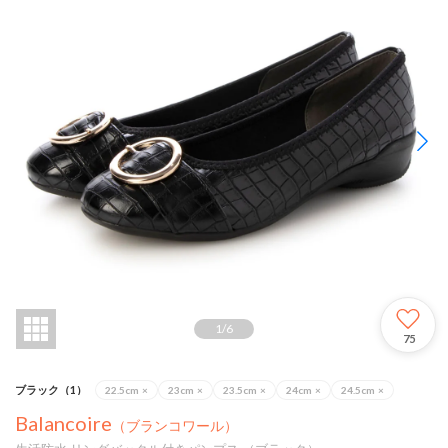
1
/
6
75
ブラック（1）
22.5cm
×
23cm
×
23.5cm
×
24cm
×
24.5cm
×
Balancoire
（ブランコワール）