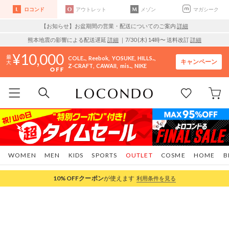
ロコンド
アウトレット
メゾン
マガシーク
【お知らせ】お盆期間の営業・配送についてのご案内
詳細
熊本地震の影響による配送遅延
詳細
｜7/30 (木) 14時〜 送料改訂
詳細
10,000
COLE..
Reebok
YOSUKE
HILLS..
キャンペーン
Z-CRAFT
CAWAII
mis..
NIKE
WOMEN
MEN
KIDS
SPORTS
OUTLET
COSME
HOME
B
10%OFF
クーポン
が使えます
利用条件を見る