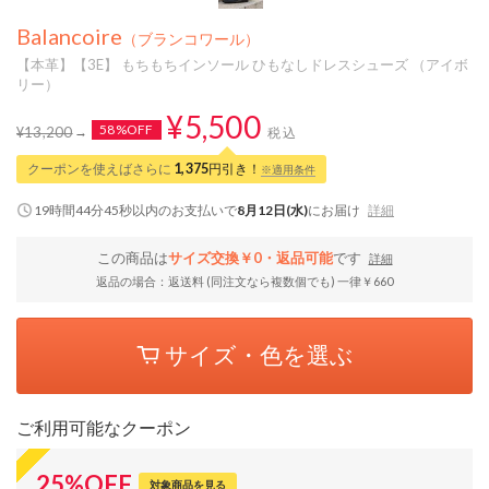
Balancoire
（ブランコワール）
【本革】【3E】 もちもちインソール ひもなしドレスシューズ （アイボ
リー）
¥5,500
58%OFF
¥13,200
税込
クーポンを使えばさらに
1,375
円引き！
※適用条件
19時間44分44秒
以内
のお支払いで
8月12日(水)
にお届け
詳細
この商品は
サイズ交換￥0・返品可能
です
詳細
返品の場合：返送料 (同注文なら複数個でも) 一律￥660
サイズ・色を選ぶ
ご利用可能なクーポン
25
%
OFF
対象商品を見る