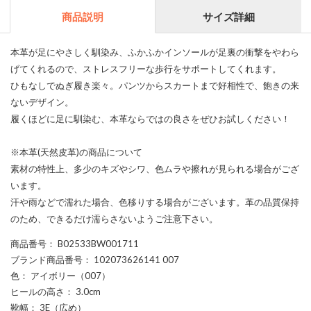
商品説明
サイズ詳細
本革が足にやさしく馴染み、ふかふかインソールが足裏の衝撃をやわら
げてくれるので、ストレスフリーな歩行をサポートしてくれます。
ひもなしでぬぎ履き楽々。パンツからスカートまで好相性で、飽きの来
ないデザイン。
履くほどに足に馴染む、本革ならではの良さをぜひお試しください！
※本革(天然皮革)の商品について
素材の特性上、多少のキズやシワ、色ムラや擦れが見られる場合がござ
います。
汗や雨などで濡れた場合、色移りする場合がございます。革の品質保持
のため、できるだけ濡らさないようご注意下さい。
商品番号
： B02533BW001711
ブランド商品番号
： 102073626141 007
色
： アイボリー（007）
ヒールの高さ
： 3.0cm
靴幅
： 3E（広め）