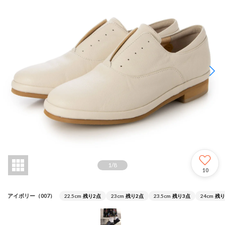
1
/
8
10
アイボリー（007）
22.5cm
残り2点
23cm
残り2点
23.5cm
残り3点
24cm
残り