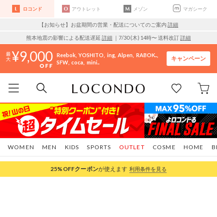
ロコンド
アウトレット
メゾン
マガシーク
【お知らせ】お盆期間の営業・配送についてのご案内
詳細
熊本地震の影響による配送遅延
詳細
｜7/30 (木) 14時〜 送料改訂
詳細
9,000
Reebok
YOSHITO
ing
Alpen
RABOK..
キャンペーン
SFW
coca
mini..
WOMEN
MEN
KIDS
SPORTS
OUTLET
COSME
HOME
B
25%OFF
クーポン
が使えます
利用条件を見る