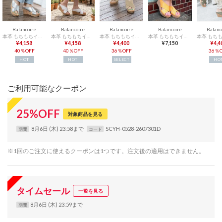
Balancoire
Balancoire
Balancoire
Balancoire
Balanc
本革 もちもちインソール クロスベルトウェッジサンダル （シルバー）
本革 もちもちインソール クロスベルトウェッジサンダル （シロ）
本革 もちもちインソール クロスベルトウェッジサンダル （ベージュ）
本革 もちもちインソール クロスベルトウェッジサンダル （シロ）
¥4,158
¥4,158
¥4,400
¥7,150
¥4,4
40％OFF
40％OFF
36％OFF
36％O
HOT
HOT
SELECT
HO
ご利用可能なクーポン
25
%
OFF
対象商品を見る
8月6日 (木) 23:58まで
SCYH-0528-2607301D
期間
コード
※1回のご注文に使えるクーポンは1つです。注文後の適用はできません。
タイムセール
一覧を見る
8月6日 (木) 23:59まで
期間