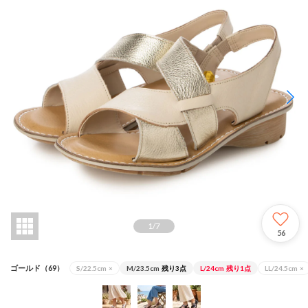
1
/
7
56
ゴールド（69）
S/22.5cm
×
M/23.5cm
残り3点
L/24cm
残り1点
LL/24.5cm
×