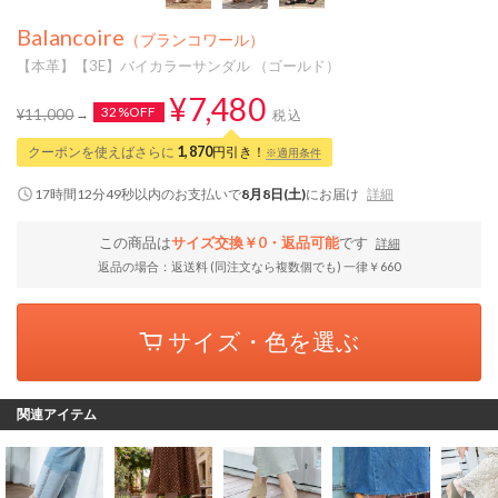
Balancoire
（ブランコワール）
【本革】【3E】バイカラーサンダル （ゴールド）
¥7,480
32%OFF
¥11,000
税込
クーポンを使えばさらに
1,870
円引き！
※適用条件
17時間12分48秒
以内
のお支払いで
8月8日(土)
にお届け
詳細
この商品は
サイズ交換￥0・返品可能
です
詳細
返品の場合：返送料 (同注文なら複数個でも) 一律￥660
サイズ・色を選ぶ
関連アイテム