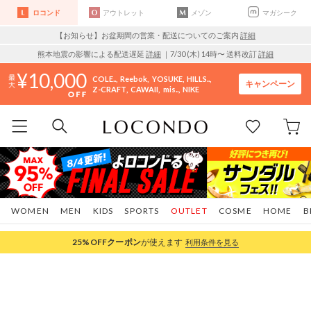
ロコンド
アウトレット
メゾン
マガシーク
【お知らせ】お盆期間の営業・配送についてのご案内
詳細
熊本地震の影響による配送遅延
詳細
｜7/30 (木) 14時〜 送料改訂
詳細
10,000
COLE..
Reebok
YOSUKE
HILLS..
キャンペーン
Z-CRAFT
CAWAII
mis..
NIKE
WOMEN
MEN
KIDS
SPORTS
OUTLET
COSME
HOME
B
25%OFF
クーポン
が使えます
利用条件を見る