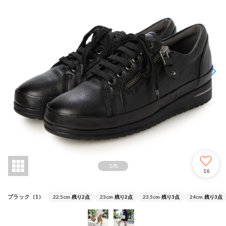
1
/
8
16
ブラック（1）
22.5cm
残り2点
23cm
残り2点
23.5cm
残り3点
24cm
残り3点