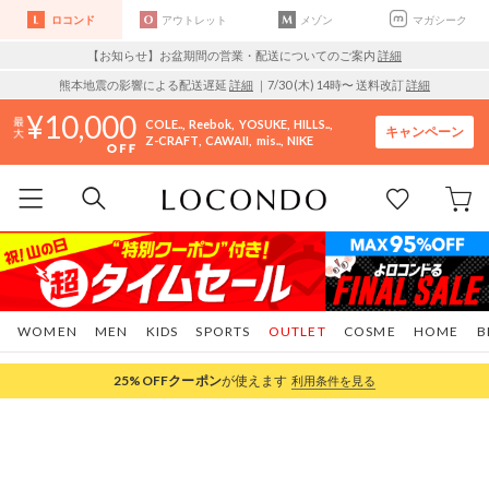
ロコンド
アウトレット
メゾン
マガシーク
【お知らせ】お盆期間の営業・配送についてのご案内
詳細
熊本地震の影響による配送遅延
詳細
｜7/30 (木) 14時〜 送料改訂
詳細
10,000
COLE..
Reebok
YOSUKE
HILLS..
キャンペーン
Z-CRAFT
CAWAII
mis..
NIKE
WOMEN
MEN
KIDS
SPORTS
OUTLET
COSME
HOME
B
25%OFF
クーポン
が使えます
利用条件を見る