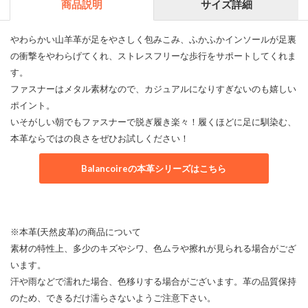
商品説明
サイズ詳細
やわらかい山羊革が足をやさしく包みこみ、ふかふかインソールが足裏
の衝撃をやわらげてくれ、ストレスフリーな歩行をサポートしてくれま
す。
ファスナーはメタル素材なので、カジュアルになりすぎないのも嬉しい
ポイント。
いそがしい朝でもファスナーで脱ぎ履き楽々！履くほどに足に馴染む、
本革ならではの良さをぜひお試しください！
Balancoireの本革シリーズはこちら
※本革(天然皮革)の商品について
素材の特性上、多少のキズやシワ、色ムラや擦れが見られる場合がござ
います。
汗や雨などで濡れた場合、色移りする場合がございます。革の品質保持
のため、できるだけ濡らさないようご注意下さい。