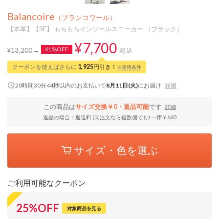
Balancoire
（ブランコワール）
【本革】【3E】 もちもちインソールスニーカー （ブラック）
¥7,700
41%OFF
¥13,200
税込
クーポンを使えばさらに
1,925
円引き！
※適用条件
20時間30分43秒
以内
のお支払いで
8月11日(火)
にお届け
詳細
この商品は
サイズ交換￥0・返品可能
です
詳細
返品の場合：返送料 (同注文なら複数個でも) 一律￥660
サイズ・色を選ぶ
ご利用可能なクーポン
25
%
OFF
対象商品を見る