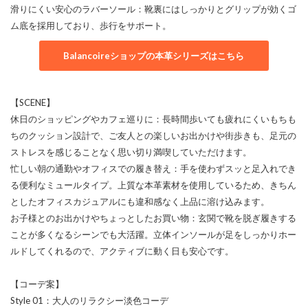
滑りにくい安心のラバーソール：靴裏にはしっかりとグリップが効くゴ
ム底を採用しており、歩行をサポート。
Balancoireショップの本革シリーズはこちら
【SCENE】
休日のショッピングやカフェ巡りに：長時間歩いても疲れにくいもちも
ちのクッション設計で、ご友人との楽しいお出かけや街歩きも、足元の
ストレスを感じることなく思い切り満喫していただけます。
忙しい朝の通勤やオフィスでの履き替え：手を使わずスッと足入れでき
る便利なミュールタイプ。上質な本革素材を使用しているため、きちん
としたオフィスカジュアルにも違和感なく上品に溶け込みます。
お子様とのお出かけやちょっとしたお買い物：玄関で靴を脱ぎ履きする
ことが多くなるシーンでも大活躍。立体インソールが足をしっかりホー
ルドしてくれるので、アクティブに動く日も安心です。
【コーデ案】
Style 01：大人のリラクシー淡色コーデ