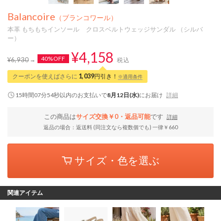
Balancoire
（ブランコワール）
本革 もちもちインソール クロスベルトウェッジサンダル （シルバ
ー）
¥4,158
40%OFF
¥6,930
税込
クーポンを使えばさらに
1,039
円引き！
※適用条件
15時間07分53秒
以内
のお支払いで
8月12日(水)
にお届け
詳細
この商品は
サイズ交換￥0・返品可能
です
詳細
返品の場合：返送料 (同注文なら複数個でも) 一律￥660
サイズ・色を選ぶ
関連アイテム