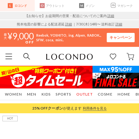
ロコンド
アウトレット
メゾン
マガシーク
【お知らせ】お盆期間の営業・配送についてのご案内
詳細
熊本地震の影響による配送遅延
詳細
｜7/30 (木) 14時〜 送料改訂
詳細
9,000
Reebok
YOSHITO
ing
Alpen
RABOK..
キャンペーン
SFW
coca
mini..
WOMEN
MEN
KIDS
SPORTS
OUTLET
COSME
HOME
B
25%OFF
クーポン
が使えます
利用条件を見る