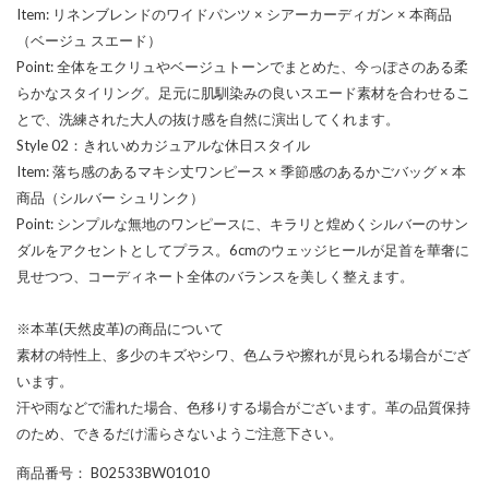
Item: リネンブレンドのワイドパンツ × シアーカーディガン × 本商品
（ベージュ スエード）
Point: 全体をエクリュやベージュトーンでまとめた、今っぽさのある柔
らかなスタイリング。足元に肌馴染みの良いスエード素材を合わせるこ
とで、洗練された大人の抜け感を自然に演出してくれます。
Style 02：きれいめカジュアルな休日スタイル
Item: 落ち感のあるマキシ丈ワンピース × 季節感のあるかごバッグ × 本
商品（シルバー シュリンク）
Point: シンプルな無地のワンピースに、キラリと煌めくシルバーのサン
ダルをアクセントとしてプラス。6cmのウェッジヒールが足首を華奢に
見せつつ、コーディネート全体のバランスを美しく整えます。
※本革(天然皮革)の商品について
素材の特性上、多少のキズやシワ、色ムラや擦れが見られる場合がござ
います。
汗や雨などで濡れた場合、色移りする場合がございます。革の品質保持
のため、できるだけ濡らさないようご注意下さい。
商品番号
： B02533BW01010