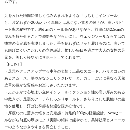
ムです。
足を入れた瞬間に優しく包み込まれるような「もちもちインソール」
と、片足わずか200gという厚底とは思えない驚きの軽さが、高いリピ
ート率の秘密です。約6cmのヒール高がありながら、前底に約2.5cmの
厚みを持たせることで傾斜をなだらかにし、ウェッジソールならではの
抜群の安定感を実現しました。手を使わずにサッと履けるのに、歩いて
も脱げにくいこだわりの立体設計。忙しい毎日を過ごす大人の女性の足
元を、美しく軽やかにサポートしてくれます。
【POINT】
・足元をクラスアップする本革の表情：上品なスエード、ハリとコシの
あるスムース、華やかなシュリンクレザーと、カラーごとに異なる天然
皮革の豊かな質感をお楽しみいただけます。
・ふかふかで心地よい立体インソール：クッション性の高い厚みのある
中敷きが、足裏のアーチをしっかりホールド。さらりとした肌触りの生
地を使用し、汗ばむ季節も快適な履き心地です。
・厚底なのに驚きの軽さと安定感：片足約200gの軽量設計。6cmヒー
ルながら前底の厚みにより実際の傾斜は緩やかで、美脚効果とスニーカ
ーのような歩きやすさを両立しました。