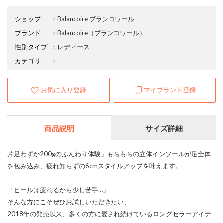
ショップ
：
Balancoire ブランコワール
ブランド
：
Balancoire
（ブランコワール）
性別タイプ
：
レディース
カテゴリ
：
お気に入り登録
マイブランド登録
商品説明
サイズ詳細
片足わずか200gのふんわり体験」もちもちの立体インソールが足全体
を包み込み、疲れ知らずの6cmスタイルアップを叶えます。
「ヒールは疲れるから少し苦手…」
そんな方にこそぜひお試しいただきたい、
2018年の発売以来、多くの方に愛され続けているロングセラーアイテ