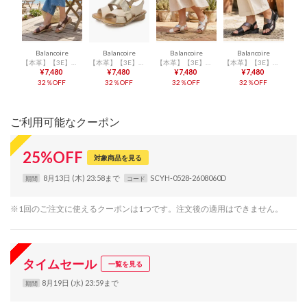
Balancoire
Balancoire
Balancoire
Balancoire
【本革】【3E】バイカラーサンダル （ブラウン）
【本革】【3E】バイカラーサンダル （ゴールド）
【本革】【3E】バイカラーサンダル （シルバー）
【本革】【3E】バイカラーサンダル （ブラック）
¥7,480
¥7,480
¥7,480
¥7,480
32％OFF
32％OFF
32％OFF
32％OFF
ご利用可能なクーポン
25
%
OFF
対象商品を見る
8月13日 (木) 23:58まで
SCYH-0528-2608060D
期間
コード
※1回のご注文に使えるクーポンは1つです。注文後の適用はできません。
タイムセール
一覧を見る
8月19日 (水) 23:59まで
期間