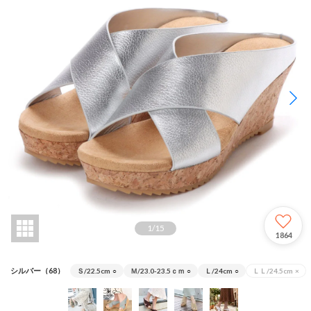
1
/
15
1864
シルバー（68）
Ｓ/22.5cm
○
Ｍ/23.0-23.5ｃｍ
○
Ｌ/24cm
○
ＬＬ/24.5cm
×