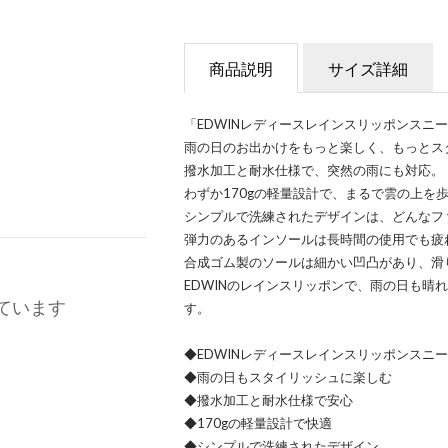
商品説明
サイズ詳細
「EDWINレディースレインスリッポンスニ
雨の日のお出かけをもっと楽しく、もっとス
撥水加工と耐水仕様で、突然の雨にも対応。
わずか170gの軽量設計で、まるで雲の上を
シンプルで洗練されたデザインは、どんなフ
弾力のあるインソールは長時間の使用でも疲
合成ゴム製のソールは細かい凹凸があり、滑
EDWINのレインスリッポンで、雨の日も晴
ています
す。
◆EDWINレディースレインスリッポンスニ
◆雨の日もスタイリッシュに楽しむ
◆撥水加工と耐水仕様で安心
◆170gの軽量設計で快適
◆シンプルで洗練されたデザイン