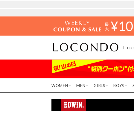
WEEKLY
¥
10
COUPON & SALE
OU
WOMEN
MEN
GIRLS
BOYS