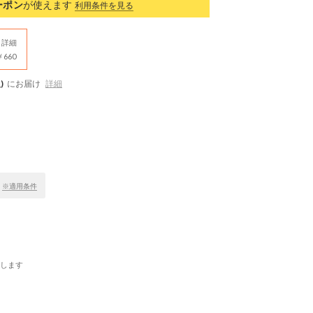
ーポン
が使えます
利用条件を見る
詳細
660
)
にお届け
詳細
！
※適用条件
します