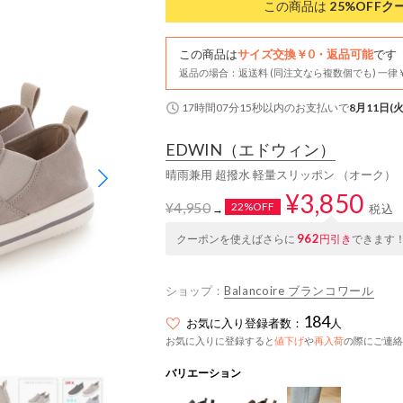
この商品は
25%OFF
ク
この商品は
サイズ交換￥0・返品可能
です
返品の場合：返送料 (同注文なら複数個でも) 一律￥
17時間07分14秒
以内
のお支払いで
8月11日(火
EDWIN
（エドウィン）
晴雨兼用 超撥水 軽量スリッポン （オーク）
¥3,850
¥4,950
22%OFF
税込
→
962
クーポンを使えばさらに
円引き
できます
ショップ：
Balancoire ブランコワール
184
お気に入り登録者数：
人
お気に入りに登録すると
値下げ
や
再入荷
の際にご連絡
バリエーション