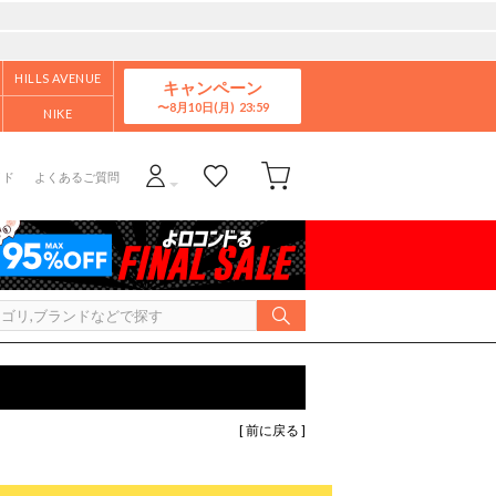
HILLS AVENUE
キャンペーン
8月10日(月)
NIKE
イド
よくあるご質問
[ 前に戻る ]