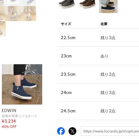
サイズ
在庫
22.5cm
残り3点
23cm
あり
23.5cm
残り2点
24cm
残り3点
EDWIN
24.5cm
残り2点
超撥水 軽量 らくはきハイカットスニーカー （ネイビー）
¥3,234
40％OFF