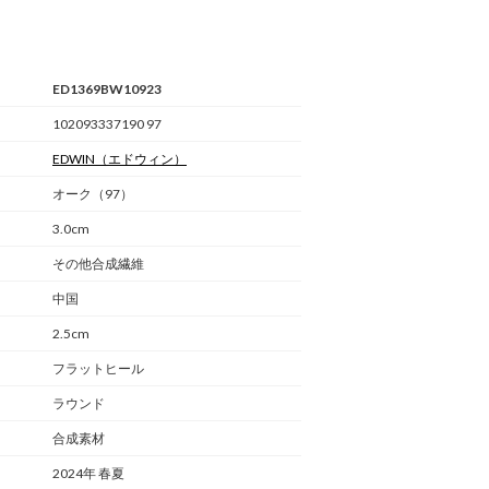
ED1369BW10923
102093337190 97
EDWIN
（エドウィン）
オーク（97）
3.0cm
その他合成繊維
中国
2.5cm
フラットヒール
ラウンド
合成素材
2024年 春夏