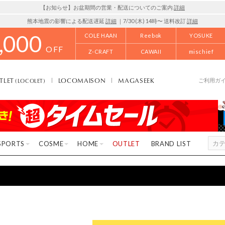
【お知らせ】お盆期間の営業・配送についてのご案内
詳細
熊本地震の影響による配送遅延
詳細
｜7/30 (木) 14時〜 送料改訂
詳細
,000
COLE HAAN
Reebok
YOSUKE
OFF
Z-CRAFT
CAWAII
mischief
TLET
LOCOMAISON
MAGASEEK
(LOCOLET)
ご利用ガ
SPORTS
COSME
HOME
OUTLET
BRAND LIST