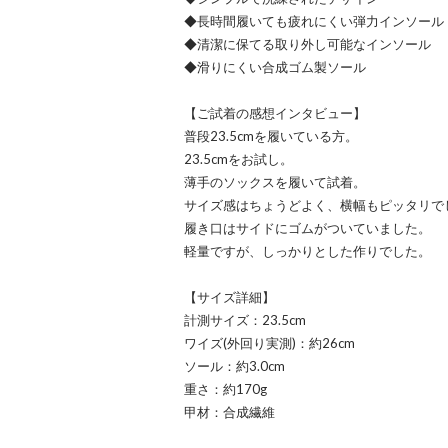
◆長時間履いても疲れにくい弾力インソール
◆清潔に保てる取り外し可能なインソール
◆滑りにくい合成ゴム製ソール
【ご試着の感想インタビュー】
普段23.5cmを履いている方。
23.5cmをお試し。
薄手のソックスを履いて試着。
サイズ感はちょうどよく、横幅もピッタリで
履き口はサイドにゴムがついていました。
軽量ですが、しっかりとした作りでした。
【サイズ詳細】
計測サイズ：23.5cm
ワイズ(外回り実測)：約26cm
ソール：約3.0cm
重さ：約170g
甲材：合成繊維