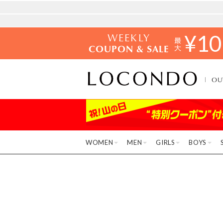
WEEKLY
¥
10
COUPON & SALE
OU
WOMEN
MEN
GIRLS
BOYS