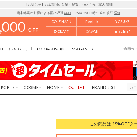
【お知らせ】お盆期間の営業・配送についてのご案内
詳細
熊本地震の影響による配送遅延
詳細
｜7/30 (木) 14時〜 送料改訂
詳細
,000
COLE HAAN
Reebok
YOSUKE
OFF
Z-CRAFT
CAWAII
mischief
TLET
LOCOMAISON
MAGASEEK
(LOCOLET)
ご利用ガ
SPORTS
COSME
HOME
OUTLET
BRAND LIST
この商品は
25%OFF
ク