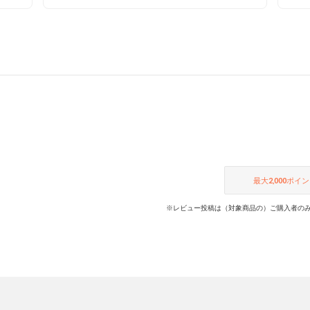
スです
現在、セールandクーポン配布中！
ぜひ、お試しください。
最大
2,000
ポイン
※レビュー投稿は（対象商品の）ご購入者のみ