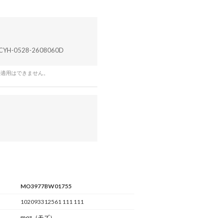
CYH-0528-2608060D
の適用はできません。
MO3977BW01755
102093312561 111 111
moz
（モズ）