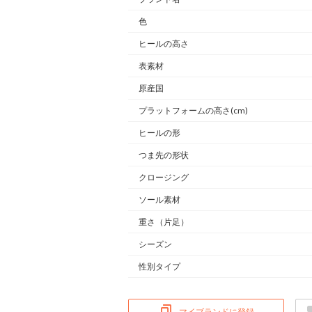
色
ヒールの高さ
表素材
原産国
プラットフォームの高さ(cm)
ヒールの形
つま先の形状
クロージング
ソール素材
重さ
（片足）
シーズン
性別タイプ