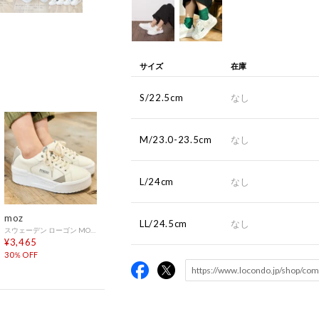
サイズ
在庫
S/22.5cm
なし
M/23.0-23.5cm
なし
L/24cm
なし
moz
LL/24.5cm
なし
スウェーデン ローゴン MOZ SWEDEN LAGOM スタイルUP ボリュームソールスニーカー （ベージュ）
¥3,465
30％OFF