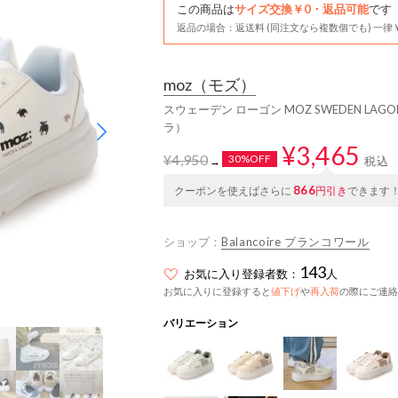
この商品は
サイズ交換￥0・返品可能
です
返品の場合：返送料 (同注文なら複数個でも) 一律￥
moz
（モズ）
スウェーデン ローゴン MOZ SWEDEN LAG
ラ）
¥3,465
¥4,950
30%OFF
税込
→
866
クーポンを使えばさらに
円引き
できます
ショップ：
Balancoire ブランコワール
143
お気に入り登録者数：
人
お気に入りに登録すると
値下げ
や
再入荷
の際にご連絡
バリエーション