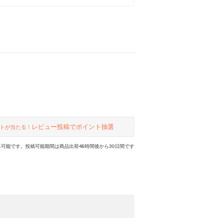
ャーである、スニーカーやスポーツ
サンダルなど多数入荷中。ぜひ、ご
覧ください！
レビュー投稿でポイント抽選
トが当たる！
可能です。投稿可能期間は商品出荷48時間後から30日間です