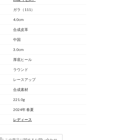
ガラ（111）
4.0cm
合成皮革
中国
3.0cm
厚底ヒール
ラウンド
レースアップ
合成素材
221.0g
2024年 春夏
レディース
この商品に関するお問い合わせ