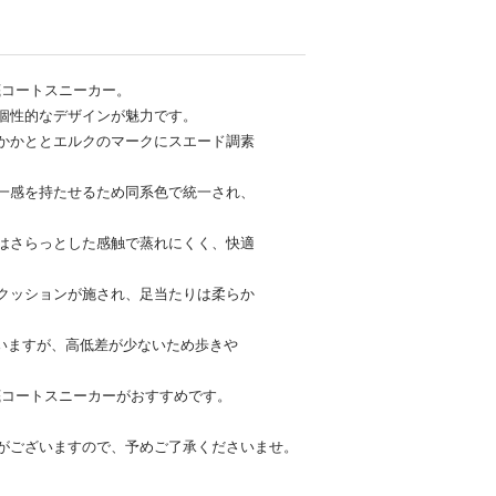
底コートスニーカー。
個性的なデザインが魅力です。
かかととエルクのマークにスエード調素
一感を持たせるため同系色で統一され、
はさらっとした感触で蒸れにくく、快適
クッションが施され、足当たりは柔らか
ていますが、高低差が少ないため歩きや
底コートスニーカーがおすすめです。
がございますので、予めご了承くださいませ。