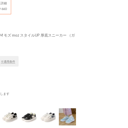
詳細
660
OM モズ moz スタイルUP 厚底スニーカー （ガ
！
※適用条件
します