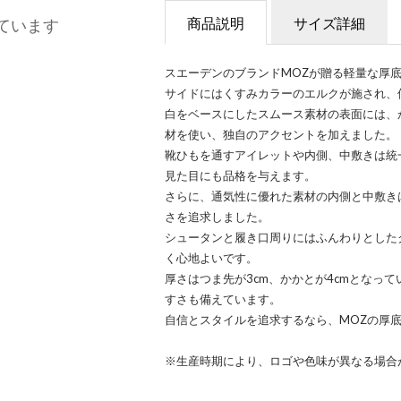
商品説明
サイズ詳細
ています
スエーデンのブランドMOZが贈る軽量な厚
サイドにはくすみカラーのエルクが施され、
白をベースにしたスムース素材の表面には、
材を使い、独自のアクセントを加えました。
靴ひもを通すアイレットや内側、中敷きは統
見た目にも品格を与えます。
さらに、通気性に優れた素材の内側と中敷き
さを追求しました。
シュータンと履き口周りにはふんわりとした
く心地よいです。
厚さはつま先が3cm、かかとが4cmとなっ
すさも備えています。
自信とスタイルを追求するなら、MOZの厚
※生産時期により、ロゴや色味が異なる場合