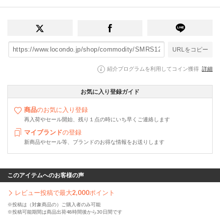
URLをコピー
紹介プログラムを利用してコイン獲得
詳細
お気に入り登録ガイド
商品
のお気に入り登録
再入荷やセール開始、残り１点の時にいち早くご連絡します
マイブランド
の登録
新商品やセール等、ブランドのお得な情報をお送りします
このアイテムへのお客様の声
レビュー投稿で最大
2,000
ポイント
※投稿は（対象商品の）ご購入者のみ可能
※投稿可能期間は商品出荷48時間後から30日間です