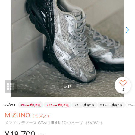
1
/
17
2
SV/WT
23cm
残り1点
23.5cm
残り1点
24cm
残り2点
24.5cm
残り2点
25c
MIZUNO
（ミズノ）
メンズ レディース WAVE RIDER 10 ウェーブ （SV/WT）
¥18,700