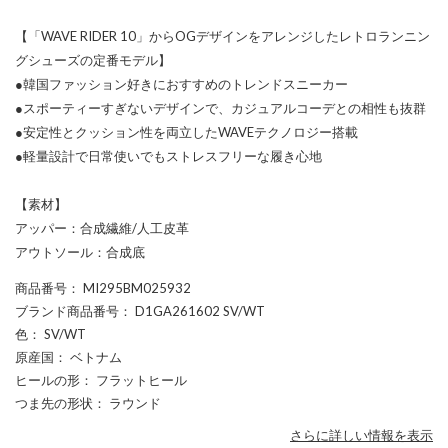
【「WAVE RIDER 10」からOGデザインをアレンジしたレトロランニン
グシューズの定番モデル】
●韓国ファッション好きにおすすめのトレンドスニーカー
●スポーティーすぎないデザインで、カジュアルコーデとの相性も抜群
●安定性とクッション性を両立したWAVEテクノロジー搭載
●軽量設計で日常使いでもストレスフリーな履き心地
【素材】
アッパー：合成繊維/人工皮革
アウトソール：合成底
商品番号
： MI295BM025932
ブランド商品番号
： D1GA261602 SV/WT
色
： SV/WT
原産国
： ベトナム
ヒールの形
： フラットヒール
つま先の形状
： ラウンド
さらに詳しい情報を表示