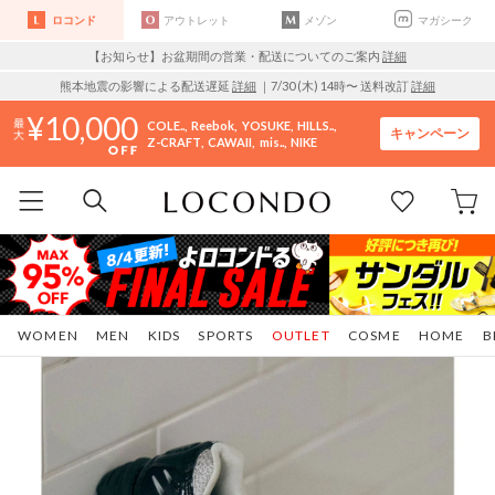
ロコンド
アウトレット
メゾン
マガシーク
【お知らせ】お盆期間の営業・配送についてのご案内
詳細
熊本地震の影響による配送遅延
詳細
｜7/30 (木) 14時〜 送料改訂
詳細
10,000
COLE..
Reebok
YOSUKE
HILLS..
キャンペーン
Z-CRAFT
CAWAII
mis..
NIKE
WOMEN
MEN
KIDS
SPORTS
OUTLET
COSME
HOME
B