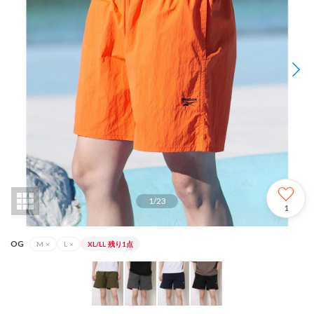
1
/
23
1
OG
M
×
L
×
XL/LL
残り1点