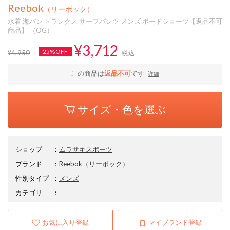
Reebok
（リーボック）
水着 海パン トランクス サーフパンツ メンズ ボードショーツ【返品不可
商品】 （OG）
¥3,712
25%OFF
¥4,950
税込
この商品は
返品不可
です
詳細
サイズ・色を選ぶ
ショップ
：
ムラサキスポーツ
ブランド
：
Reebok
（リーボック）
性別タイプ
：
メンズ
カテゴリ
：
お気に入り登録
マイブランド登録