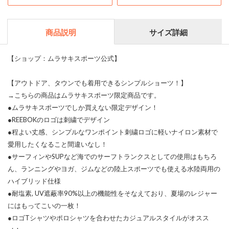
商品説明
サイズ詳細
【ショップ：ムラサキスポーツ公式】
【アウトドア、タウンでも着用できるシンプルショーツ！】
→こちらの商品はムラサキスポーツ限定商品です。
●ムラサキスポーツでしか買えない限定デザイン！
●REEBOKのロゴは刺繍でデザイン
●程よい丈感、シンプルなワンポイント刺繍ロゴに軽いナイロン素材で
愛用したくなること間違いなし！
●サーフィンやSUPなど海でのサーフトランクスとしての使用はもちろ
ん、ランニングやヨガ、ジムなどの陸上スポーツでも使える水陸両用の
ハイブリッド仕様
●耐塩素, UV遮蔽率90%以上の機能性をそなえており、夏場のレジャー
にはもってこいの一枚！
●ロゴTシャツやポロシャツを合わせたカジュアルスタイルがオスス