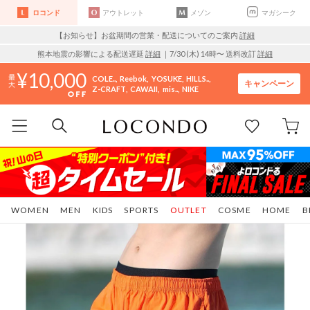
ロコンド
アウトレット
メゾン
マガシーク
【お知らせ】お盆期間の営業・配送についてのご案内
詳細
熊本地震の影響による配送遅延
詳細
｜7/30 (木) 14時〜 送料改訂
詳細
10,000
COLE..
Reebok
YOSUKE
HILLS..
キャンペーン
Z-CRAFT
CAWAII
mis..
NIKE
WOMEN
MEN
KIDS
SPORTS
OUTLET
COSME
HOME
B