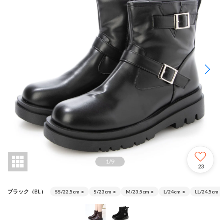
1
/
9
23
ブラック（BL）
SS/22.5cm
○
S/23cm
○
M/23.5cm
○
L/24cm
○
LL/24.5cm