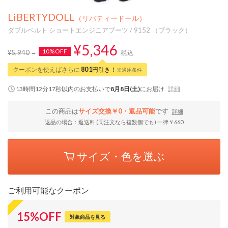
LiBERTYDOLL
（リバティードール）
ダブルベルト ショートエンジニアブーツ / 9152 （ブラック）
¥5,346
10%OFF
¥5,940
税込
クーポンを使えばさらに
801
円引き！
※適用条件
13時間12分16秒
以内
のお支払いで
8月8日(土)
にお届け
詳細
この商品は
サイズ交換￥0・返品可能
です
詳細
返品の場合：返送料 (同注文なら複数個でも) 一律￥660
サイズ・色を選ぶ
ご利用可能なクーポン
15
%
OFF
対象商品を見る