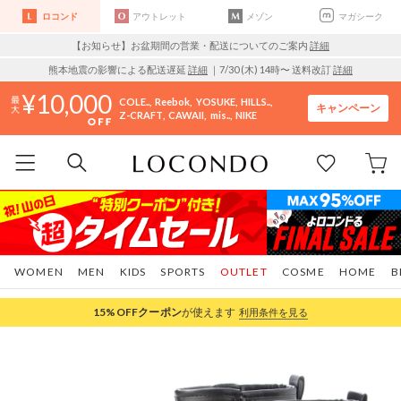
ロコンド
アウトレット
メゾン
マガシーク
【お知らせ】お盆期間の営業・配送についてのご案内
詳細
熊本地震の影響による配送遅延
詳細
｜7/30 (木) 14時〜 送料改訂
詳細
10,000
COLE..
Reebok
YOSUKE
HILLS..
キャンペーン
Z-CRAFT
CAWAII
mis..
NIKE
WOMEN
MEN
KIDS
SPORTS
OUTLET
COSME
HOME
B
15%OFF
クーポン
が使えます
利用条件を見る