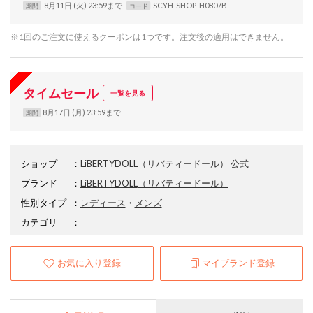
8月11日 (火) 23:59まで
SCYH-SHOP-H0807B
期間
コード
※1回のご注文に使えるクーポンは1つです。注文後の適用はできません。
タイムセール
一覧を見る
8月17日 (月) 23:59まで
期間
ショップ
：
LiBERTYDOLL（リバティードール） 公式
ブランド
：
LiBERTYDOLL
（リバティードール）
性別タイプ
：
レディース
・
メンズ
カテゴリ
：
お気に入り登録
マイブランド登録