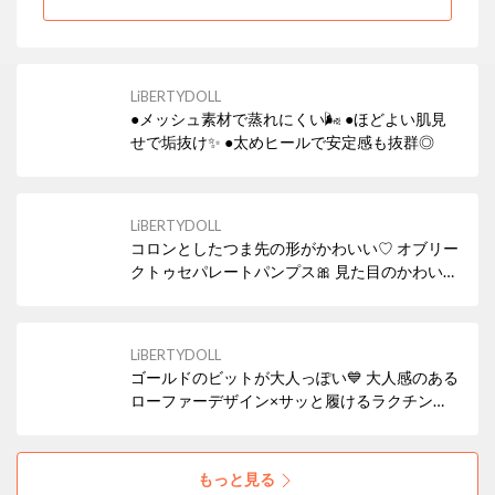
LiBERTYDOLL
●メッシュ素材で蒸れにくい🌬 ●ほどよい肌見
せで垢抜け✨ ●太めヒールで安定感も抜群◎
LiBERTYDOLL
コロンとしたつま先の形がかわいい♡ オブリー
クトゥセパレートパンプス🎀 見た目のかわいさ
はもちろん、幅広設計で履き心地の良い魅力の
アイテム！ 安定感があり、ストラップ付きなの
で歩きやすいのもポイント😻
LiBERTYDOLL
ゴールドのビットが大人っぽい💙 大人感のある
ローファーデザイン×サッと履けるラクチンさ
が魅力✨ フラットヒールがリラックス感も醸し
出しつつ、品のある着こなしにもなじみます。
上品なデザインで通勤にも社内履きにもぴった
もっと見る
り🙆