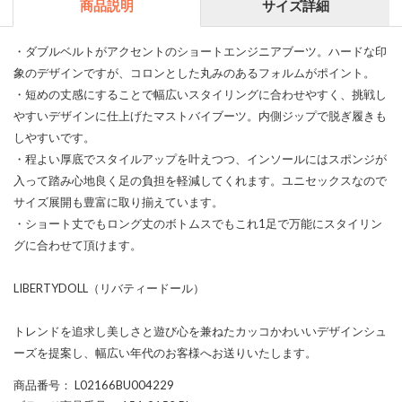
商品説明
サイズ詳細
・ダブルベルトがアクセントのショートエンジニアブーツ。ハードな印
象のデザインですが、コロンとした丸みのあるフォルムがポイント。
・短めの丈感にすることで幅広いスタイリングに合わせやすく、挑戦し
やすいデザインに仕上げたマストバイブーツ。内側ジップで脱ぎ履きも
しやすいです。
・程よい厚底でスタイルアップを叶えつつ、インソールにはスポンジが
入って踏み心地良く足の負担を軽減してくれます。ユニセックスなので
サイズ展開も豊富に取り揃えています。
・ショート丈でもロング丈のボトムスでもこれ1足で万能にスタイリン
グに合わせて頂けます。
LIBERTYDOLL（リバティードール）
トレンドを追求し美しさと遊び心を兼ねたカッコかわいいデザインシュ
ーズを提案し、幅広い年代のお客様へお送りいたします。
商品番号
： L02166BU004229