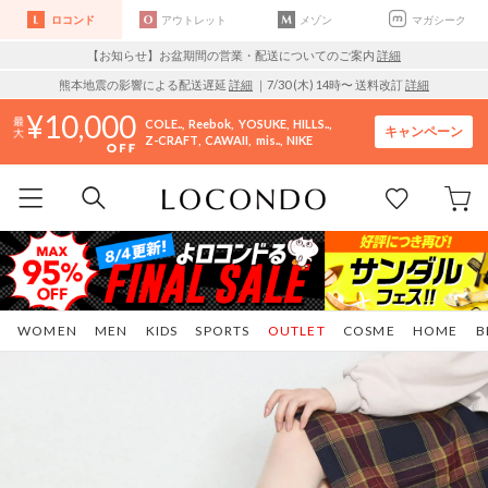
ロコンド
アウトレット
メゾン
マガシーク
【お知らせ】お盆期間の営業・配送についてのご案内
詳細
熊本地震の影響による配送遅延
詳細
｜7/30 (木) 14時〜 送料改訂
詳細
10,000
COLE..
Reebok
YOSUKE
HILLS..
キャンペーン
Z-CRAFT
CAWAII
mis..
NIKE
WOMEN
MEN
KIDS
SPORTS
OUTLET
COSME
HOME
B