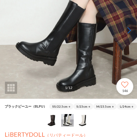
1
/
12
146
ブラックピーユー（BLPU）
SS/22.5cm
○
S/23cm
○
M/23.5cm
○
L/24cm
○
LiBERTYDOLL
（リバティードール）