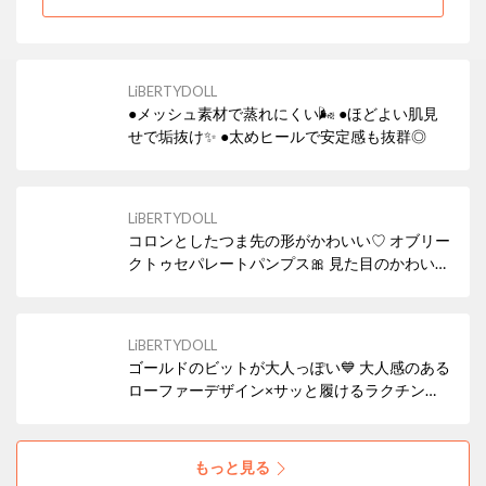
LiBERTYDOLL
●メッシュ素材で蒸れにくい🌬 ●ほどよい肌見
せで垢抜け✨ ●太めヒールで安定感も抜群◎
LiBERTYDOLL
コロンとしたつま先の形がかわいい♡ オブリー
クトゥセパレートパンプス🎀 見た目のかわいさ
はもちろん、幅広設計で履き心地の良い魅力の
アイテム！ 安定感があり、ストラップ付きなの
で歩きやすいのもポイント😻
LiBERTYDOLL
ゴールドのビットが大人っぽい💙 大人感のある
ローファーデザイン×サッと履けるラクチンさ
が魅力✨ フラットヒールがリラックス感も醸し
出しつつ、品のある着こなしにもなじみます。
上品なデザインで通勤にも社内履きにもぴった
もっと見る
り🙆