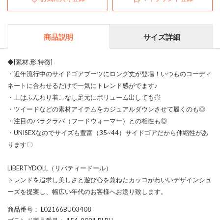
商品説明
サイズ詳細
◆[素材.形.特徴]
・近年流行中のサイドゴアブーツにロング丈が登場！いつものコーディ
ネートに合わせるだけで一気にトレンド感がでます♪
・上はふんわり着こなし足元にボリューム出しても◎
・ツイードなどの素材アイテムをカジュアルダウンさせて履くのも◎
・注目のバラクラバ（フードウォーマー）との相性も◎
・UNISEXなのでサイズも豊富（35~44）サイドゴアだから伸縮性があ
ります〇
LIBERTYDOLL（リバティードール）
トレンドを追求し美しさと遊び心を兼ねたカッコかわいいデザインシュ
ーズを提案し、幅広い年代のお客様へお送り致します。
商品番号
： L02166BU03408