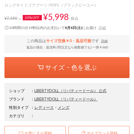
ロングサイドゴアブーツ /9091（ブラックピーユー）
¥5,998
20%OFF
¥7,590
税込
20時間31分18秒
以内
のお支払いで
8月8日(土)
にお届け
詳細
この商品は
サイズ交換￥0・返品可能
です
詳細
返品の場合：返送料 (同注文なら複数個でも) 一律￥660
サイズ・色を選ぶ
ショップ
：
LiBERTYDOLL（リバティードール） 公式
ブランド
：
LiBERTYDOLL
（リバティードール）
性別タイプ
：
レディース
・
メンズ
カテゴリ
：
お気に入り登録
マイブランド登録