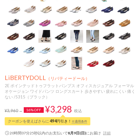
LiBERTYDOLL
（リバティードール）
2E ポインテッドトゥフラットパンプス オフィスカジュアル フォーマル
オケージョン ワイドパンツ ロングスカート 歩きやすい 疲れにくい 痛く
ない /5315（ブラック）
¥3,298
16%OFF
¥3,960
税込
クーポンを使えばさらに
494
円引き！
※適用条件
20時間07分24秒
以内
のお支払いで
8月9日(日)
にお届け
詳細