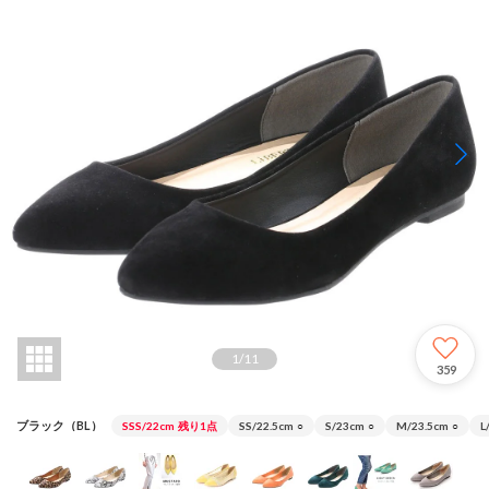
1
/
11
359
ブラック（BL）
SSS/22cm
残り1点
SS/22.5cm
○
S/23cm
○
M/23.5cm
○
L