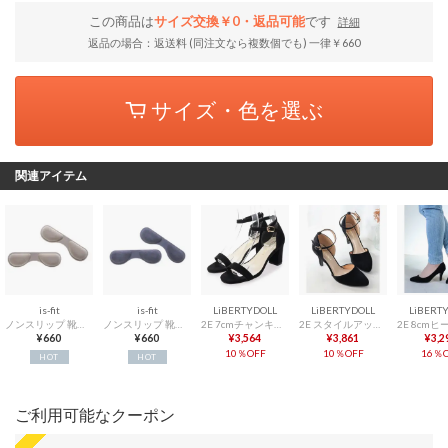
この商品は
サイズ交換￥0・返品可能
です
詳細
返品の場合：返送料 (同注文なら複数個でも) 一律￥660
サイズ・色を選ぶ
関連アイテム
is-fit
is-fit
LiBERTYDOLL
LiBERTYDOLL
LiBERT
ノンスリップ 靴ズレ・前滑り防止【返品不可商品】 （ベージュ）
ノンスリップ 靴ズレ・前滑り防止【返品不可商品】 （グレー）
2E 7cmチャンキーヒール セパレートストラップサンダル オフィスカジュアル ワンピース ワイドパンツ ロングスカート アウトドア 夏服 歩きやすい 疲れにくい /5441 （ブラック）
2E スタイルアップ 8cmヒール セパレートアンクルストラップパンプス オフィスカジュアル フォーマル オケージョン ワイドパンツ ロングスカート 歩きやすい 疲れにくい /5430 （ブラック）
¥660
¥660
¥3,564
¥3,861
¥3,2
10％OFF
10％OFF
16％O
HOT
HOT
ご利用可能なクーポン