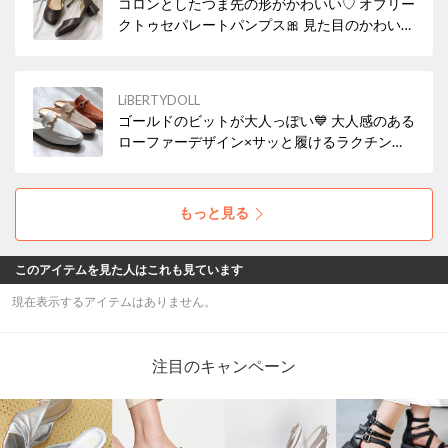
コロンとしたつま先の形がかわいい♡ オブリー
クトゥセパレートパンプス🎀 見た目のかわいさ
はもちろん、幅広設計で履き心地の良い魅力の
アイテム！ 安定感があり、ストラップ付きなの
で歩きやすいのもポイント😻
LiBERTYDOLL
ゴールドのビットが大人っぽい💙 大人感のある
ローファーデザイン×サッと履けるラクチンさ
が魅力✨ フラットヒールがリラックス感も醸し
出しつつ、品のある着こなしにもなじみます。
上品なデザインで通勤にも社内履きにもぴった
もっと見る
り🙆
このアイテムを見た人はこれも見ています
現在表示するアイテムはありません。
注目のキャンペーン