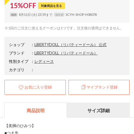
15
%
OFF
対象商品を見る
8月11日 (火) 23:59まで
SCYH-SHOP-H0807B
期間
コード
※1回のご注文に使えるクーポンは1つです。注文後の適用はできません。
ショップ
：
LiBERTYDOLL（リバティードール） 公式
ブランド
：
LiBERTYDOLL
（リバティードール）
性別タイプ
：
レディース
カテゴリ
：
お気に入り登録
マイブランド登録
商品説明
サイズ詳細
【美脚のひみつ】
■つま先