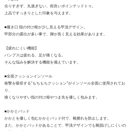
尖りすぎず、丸過ぎない、程良いポインテッドトゥ。
上品ですっきりとした印象を与えます。
■履き口 指の付け根が少し見える甲浅デザイン。
甲部分の露出が多い事で、脚が長く見える効果があります。
【疲れにくい機能】
パンプスは疲れる、足が痛くなる。
そんな悩みを解決する機能を備えています。
■全面クッションインソール
衝撃を吸収する"もちもちクッション"がインソール全面に使用されてお
り、
痛くなりやすい指の付け根やつま先を優しく包みます。
■かかとパッド
かかとを優しく包むかかとパッド付で、靴擦れを防止します。
また、かかとパッドがあることで、甲浅デザインでも靴脱げしにくいの