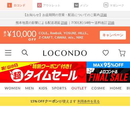
ロコンド
アウトレット
メゾン
マガシーク
【お知らせ】お盆期間の営業・配送についてのご案内
詳細
熊本地震の影響による配送遅延
詳細
｜7/30 (木) 14時〜 送料改訂
詳細
10,000
COLE..
Reebok
YOSUKE
HILLS..
キャンペーン
Z-CRAFT
CAWAII
mis..
NIKE
WOMEN
MEN
KIDS
SPORTS
OUTLET
COSME
HOME
B
15%OFF
クーポン
が使えます
利用条件を見る