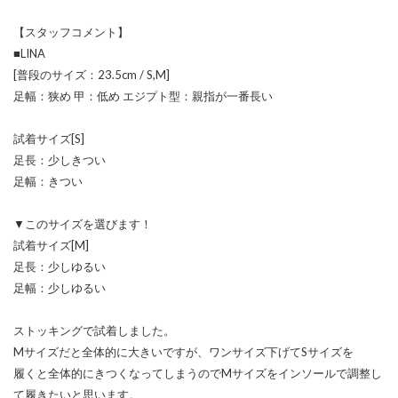
【スタッフコメント】
■LINA
[普段のサイズ：23.5cm / S,M]
足幅：狭め 甲：低め エジプト型：親指が一番長い
試着サイズ[S]
足長：少しきつい
足幅：きつい
▼このサイズを選びます！
試着サイズ[M]
足長：少しゆるい
足幅：少しゆるい
ストッキングで試着しました。
Mサイズだと全体的に大きいですが、ワンサイズ下げてSサイズを
履くと全体的にきつくなってしまうのでMサイズをインソールで調整し
て履きたいと思います。