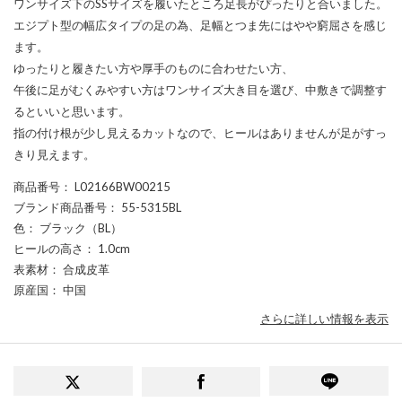
ワンサイズ下のSSサイズを履いたところ足長がぴったりと合いました。
エジプト型の幅広タイプの足の為、足幅とつま先にはやや窮屈さを感じ
ます。
ゆったりと履きたい方や厚手のものに合わせたい方、
午後に足がむくみやすい方はワンサイズ大き目を選び、中敷きで調整す
るといいと思います。
指の付け根が少し見えるカットなので、ヒールはありませんが足がすっ
きり見えます。
商品番号
： L02166BW00215
ブランド商品番号
： 55-5315BL
色
： ブラック（BL）
ヒールの高さ
： 1.0cm
表素材
： 合成皮革
原産国
： 中国
さらに詳しい情報を表示