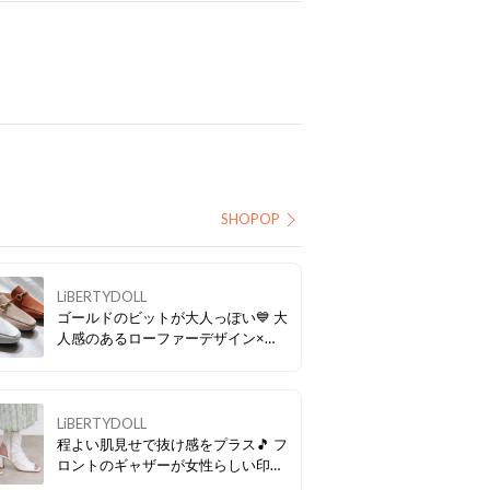
SHOPOP
LiBERTYDOLL
ゴールドのビットが大人っぽい💙 大
人感のあるローファーデザイン×サ
ッと履けるラクチンさが魅力✨ フラ
ットヒールがリラックス感も醸し出
しつつ、品のある着こなしにもなじ
みます。 上品なデザインで通勤にも
LiBERTYDOLL
社内履きにもぴったり🙆
程よい肌見せで抜け感をプラス🎵 フ
ロントのギャザーが女性らしい印象
に。 ヒールは太く安定感抜群!! 内側