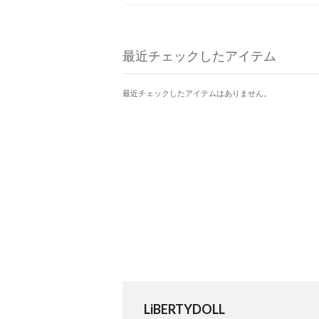
足元を演出✨ ヒールのメタル
で後ろ姿までお洒落に◎ シンプルな
デザインだからこそ、コーデ
ずに履きまわせる🙌 ヘビロテ
最近チェックしたアイテム
なしの一足！
最近チェックしたアイテムはありません。
LiBERTYDOLL