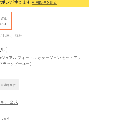
ーポン
が使えます
利用条件を見る
詳細
660
にお届け
詳細
ル）
カジュアル フォーマル オケージョン セットアッ
 （ブラックピーユー）
！
※適用条件
ール） 公式
します