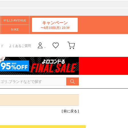
HILLS AVENUE
キャンペーン
8月10日(月)
NIKE
イド
よくあるご質問
[ 前に戻る ]