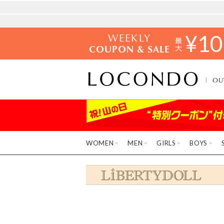
WEEKLY
¥
10
COUPON & SALE
OU
WOMEN
MEN
GIRLS
BOYS