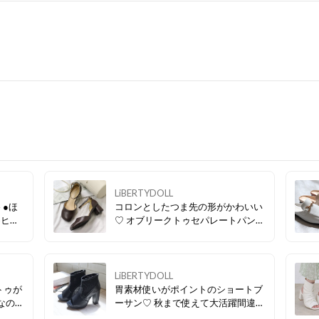
LiBERTYDOLL
 ●ほ
コロンとしたつま先の形がかわいい
めヒー
♡ オブリークトゥセパレートパンプ
ス🎀 見た目のかわいさはもちろん、
幅広設計で履き心地の良い魅力のア
イテム！ 安定感があり、ストラップ
付きなので歩きやすいのもポイント
LiBERTYDOLL
😻
トゥが
胃素材使いがポイントのショートブ
ーサン♡ 秋まで使えて大活躍間違い
のある
なしのアイテム！ 素足でも靴下でも