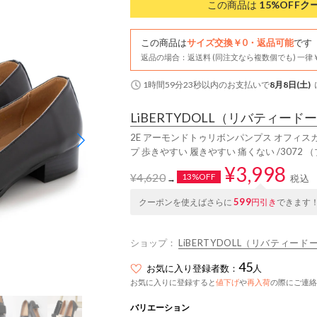
この商品は
15%OFF
ク
この商品は
サイズ交換￥0・返品可能
です
返品の場合：返送料 (同注文なら複数個でも) 一律￥
1時間59分22秒
以内
のお支払いで
8月8日(土)
LiBERTYDOLL
（リバティードー
2E アーモンドトゥリボンパンプス オフィス
プ 歩きやすい 履きやすい 痛くない /3072
¥3,998
¥4,620
13%OFF
税込
→
599
クーポンを使えばさらに
円引き
できます
ショップ：
LiBERTYDOLL（リバティード
45
お気に入り登録者数：
人
お気に入りに登録すると
値下げ
や
再入荷
の際にご連絡
バリエーション