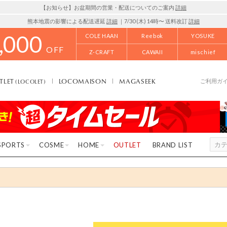
【お知らせ】お盆期間の営業・配送についてのご案内
詳細
熊本地震の影響による配送遅延
詳細
｜7/30 (木) 14時〜 送料改訂
詳細
,000
COLE HAAN
Reebok
YOSUKE
OFF
Z-CRAFT
CAWAII
mischief
TLET
LOCOMAISON
MAGASEEK
(LOCOLET)
ご利用ガ
SPORTS
COSME
HOME
OUTLET
BRAND LIST