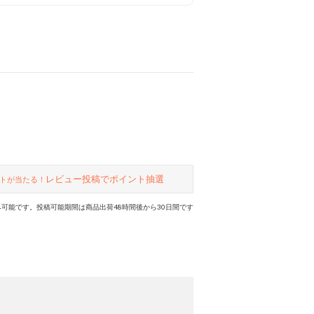
はやわらか素材でやさしい足当たり
✨ 素足ではもちろん、季節に合わせ
てソックスをレイヤードしても◎ デ
イリーに使いやすいIVOYとBLKの2
色展開です。
レビュー投稿でポイント抽選
トが当たる！
可能です。投稿可能期間は商品出荷48時間後から30日間です