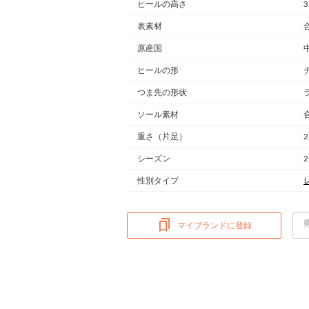
ヒールの高さ
3
表素材
原産国
ヒールの形
つま先の形状
ソール素材
重さ
（片足）
2
シーズン
性別タイプ
マイブランドに登録