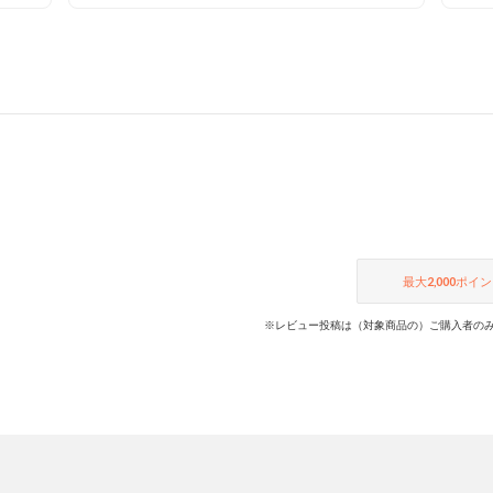
ライン
楽しめる１足🧦 バックファスナーで
脱ぎ履きらくらく🎵 メッシュ素材で
を問わ
通気性がよく快適は履き心地🌬
間違い
最大
2,000
ポイン
※レビュー投稿は（対象商品の）ご購入者のみ