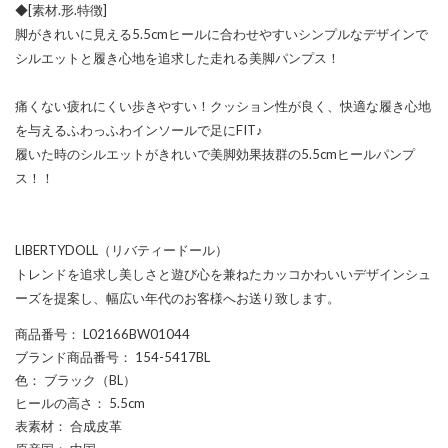
◆[素材.形.特徴]
脚がきれいに見える5.5cmヒールに合わせやすいシンプルなデザインで
シルエットと履き心地を追求した走れる美脚パンプス！
痛くない疲れにくい歩きやすい！クッション性が良く、快適な履き心地
を与えるふわっふわインソールで足にFIT♪
履いた時のシルエットがきれいで美脚効果抜群の5.5cmヒールパンプ
ス！！
LIBERTYDOLL（リバティードール）
トレンドを追求し美しさと遊び心を兼ねたカッコかわいいデザインシュ
ーズを提案し、幅広い年代のお客様へお送り致します。
商品番号
： L02166BW01044
ブランド商品番号
： 154-5417BL
色
： ブラック（BL）
ヒールの高さ
： 5.5cm
表素材
： 合成皮革