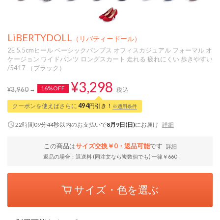
LiBERTYDOLL
（リバティードール）
2E 5.5cmヒール ベーシックパンプス オフィスカジュアル フォーマル オ
ケージョン ワイドパンツ ロングスカート 走れる 疲れにくい 歩きやすい
/5417 （ブラック）
¥3,298
16%OFF
¥3,960
税込
クーポンを使えばさらに
494
円引き！
※適用条件
22時間09分44秒
以内
のお支払いで
8月9日(日)
にお届け
詳細
この商品は
サイズ交換￥0・返品可能
です
詳細
返品の場合：返送料 (同注文なら複数個でも) 一律￥660
サイズ・色を選ぶ