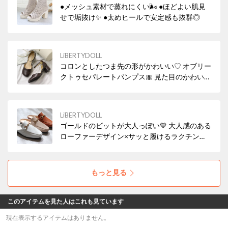
●メッシュ素材で蒸れにくい🌬 ●ほどよい肌見
せで垢抜け✨ ●太めヒールで安定感も抜群◎
LiBERTYDOLL
コロンとしたつま先の形がかわいい♡ オブリー
クトゥセパレートパンプス🎀 見た目のかわいさ
はもちろん、幅広設計で履き心地の良い魅力の
アイテム！ 安定感があり、ストラップ付きなの
で歩きやすいのもポイント😻
LiBERTYDOLL
ゴールドのビットが大人っぽい💙 大人感のある
ローファーデザイン×サッと履けるラクチンさ
が魅力✨ フラットヒールがリラックス感も醸し
出しつつ、品のある着こなしにもなじみます。
上品なデザインで通勤にも社内履きにもぴった
もっと見る
り🙆
このアイテムを見た人はこれも見ています
現在表示するアイテムはありません。