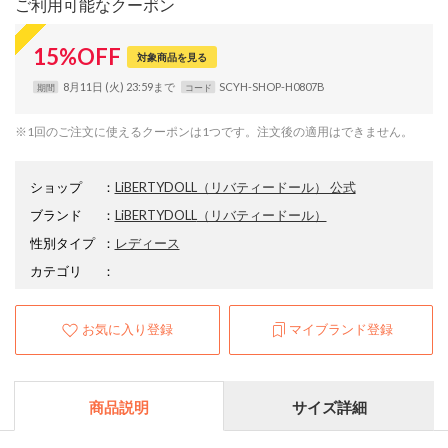
ご利用可能なクーポン
15
%
OFF
対象商品を見る
8月11日 (火) 23:59まで
SCYH-SHOP-H0807B
期間
コード
※1回のご注文に使えるクーポンは1つです。注文後の適用はできません。
ショップ
：
LiBERTYDOLL（リバティードール） 公式
ブランド
：
LiBERTYDOLL
（リバティードール）
性別タイプ
：
レディース
カテゴリ
：
お気に入り登録
マイブランド登録
商品説明
サイズ詳細