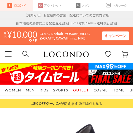
ロコンド
アウトレット
メゾン
マガシーク
【お知らせ】お盆期間の営業・配送についてのご案内
詳細
熊本地震の影響による配送遅延
詳細
｜7/30 (木) 14時〜 送料改訂
詳細
10,000
COLE..
Reebok
YOSUKE
HILLS..
キャンペーン
Z-CRAFT
CAWAII
mis..
NIKE
WOMEN
MEN
KIDS
SPORTS
OUTLET
COSME
HOME
B
15%OFF
クーポン
が使えます
利用条件を見る