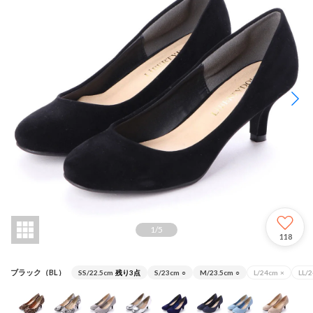
1
/
5
118
ブラック（BL）
SS/22.5cm
残り3点
S/23cm
○
M/23.5cm
○
L/24cm
×
LL/