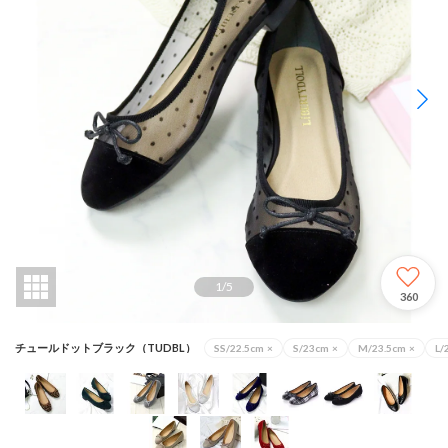
1
/
5
360
チュールドットブラック（TUDBL）
SS/22.5cm
×
S/23cm
×
M/23.5cm
×
L/