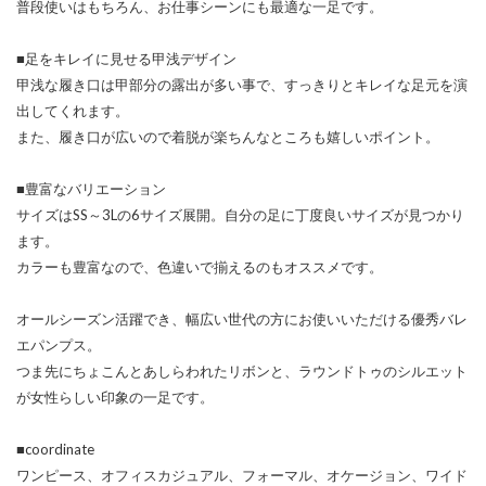
普段使いはもちろん、お仕事シーンにも最適な一足です。
■足をキレイに見せる甲浅デザイン
甲浅な履き口は甲部分の露出が多い事で、すっきりとキレイな足元を演
出してくれます。
また、履き口が広いので着脱が楽ちんなところも嬉しいポイント。
■豊富なバリエーション
サイズはSS～3Lの6サイズ展開。自分の足に丁度良いサイズが見つかり
ます。
カラーも豊富なので、色違いで揃えるのもオススメです。
オールシーズン活躍でき、幅広い世代の方にお使いいただける優秀バレ
エパンプス。
つま先にちょこんとあしらわれたリボンと、ラウンドトゥのシルエット
が女性らしい印象の一足です。
■coordinate
ワンピース、オフィスカジュアル、フォーマル、オケージョン、ワイド