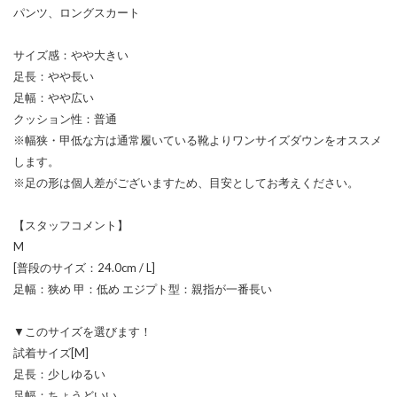
パンツ、ロングスカート
サイズ感：やや大きい
足長：やや長い
足幅：やや広い
クッション性：普通
※幅狭・甲低な方は通常履いている靴よりワンサイズダウンをオススメ
します。
※足の形は個人差がございますため、目安としてお考えください。
【スタッフコメント】
M
[普段のサイズ：24.0cm / L]
足幅：狭め 甲：低め エジプト型：親指が一番長い
▼このサイズを選びます！
試着サイズ[M]
足長：少しゆるい
足幅：ちょうどいい