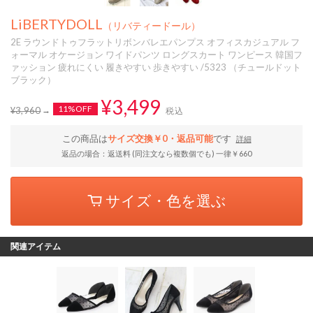
LiBERTYDOLL
（リバティードール）
2E ラウンドトゥフラットリボンバレエパンプス オフィスカジュアル フ
ォーマル オケージョン ワイドパンツ ロングスカート ワンピース 韓国フ
ァッション 疲れにくい 履きやすい 歩きやすい /5323 （チュールドット
ブラック）
¥3,499
11%OFF
¥3,960
税込
この商品は
サイズ交換￥0・返品可能
です
詳細
返品の場合：返送料 (同注文なら複数個でも) 一律￥660
サイズ・色を選ぶ
関連アイテム