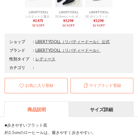
LiBERTYDOLL
LiBERTYDOLL
LiBERTYDOLL
シルエットと履き心地を追求したドットチュールセパレート美脚パンプス/5592 （ブラック）
2E 8cmヒール ポインテッドトゥパンプス オフィスカジュアル フォーマル オケージョン ワイドパンツ ロングスカート 歩きやすい 疲れにくい 痛くない /5314 （チュールドットブラック）
2E ポインテッドトゥフラットパンプス オフィスカジュアル フォーマル オケージョン ワイドパンツ ロングスカート 歩きやすい 疲れにくい 痛くない /5315（チュールドットブラック）
¥2,475
¥3,298
¥3,298
10％OFF
16％OFF
16％OFF
ショップ
：
LiBERTYDOLL（リバティードール） 公式
ブランド
：
LiBERTYDOLL
（リバティードール）
性別タイプ
：
レディース
カテゴリ
：
お気に入り登録
マイブランド登録
商品説明
サイズ詳細
■歩きやすいフラット底
約1.5cmのローヒールは、履きやすく歩きやすい。