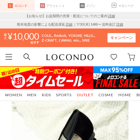
ロコンド
アウトレット
メゾン
マガシーク
【お知らせ】お盆期間の営業・配送についてのご案内
詳細
熊本地震の影響による配送遅延
詳細
｜7/30 (木) 14時〜 送料改訂
詳細
10,000
COLE..
Reebok
YOSUKE
HILLS..
キャンペーン
Z-CRAFT
CAWAII
mis..
NIKE
WOMEN
MEN
KIDS
SPORTS
OUTLET
COSME
HOME
B