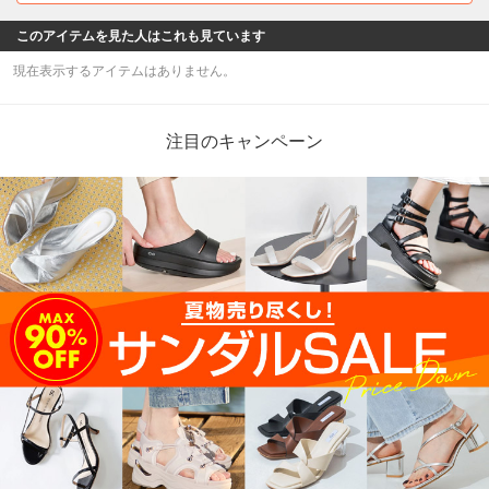
●メッシュ素材で蒸れにくい🌬 ●ほどよい肌見
せで垢抜け✨ ●太めヒールで安定感も抜群◎
LiBERTYDOLL
コロンとしたつま先の形がかわいい♡ オブリー
クトゥセパレートパンプス🎀 見た目のかわいさ
はもちろん、幅広設計で履き心地の良い魅力の
アイテム！ 安定感があり、ストラップ付きなの
で歩きやすいのもポイント😻
LiBERTYDOLL
ゴールドのビットが大人っぽい💙 大人感のある
ローファーデザイン×サッと履けるラクチンさ
が魅力✨ フラットヒールがリラックス感も醸し
出しつつ、品のある着こなしにもなじみます。
上品なデザインで通勤にも社内履きにもぴった
もっと見る
り🙆
このアイテムを見た人はこれも見ています
現在表示するアイテムはありません。