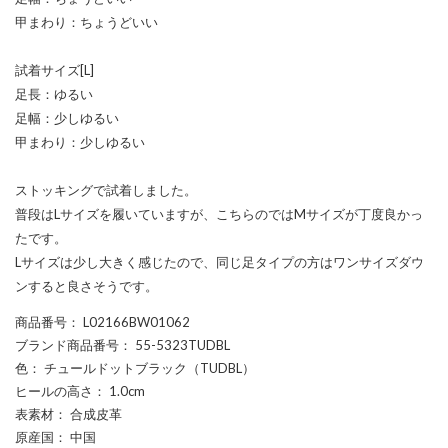
甲まわり：ちょうどいい
試着サイズ[L]
足長：ゆるい
足幅：少しゆるい
甲まわり：少しゆるい
ストッキングで試着しました。
普段はLサイズを履いていますが、こちらのではMサイズが丁度良かっ
たです。
Lサイズは少し大きく感じたので、同じ足タイプの方はワンサイズダウ
ンすると良さそうです。
商品番号
： L02166BW01062
ブランド商品番号
： 55-5323TUDBL
色
： チュールドットブラック（TUDBL）
ヒールの高さ
： 1.0cm
表素材
： 合成皮革
原産国
： 中国