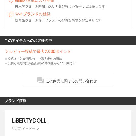
商品
のお気に入り登録
再入荷やセール開始、残り１点の時にいち早くご連絡します
マイブランド
の登録
新商品やセール等、ブランドのお得な情報をお送りします
このアイテムへのお客様の声
レビュー投稿で最大
2,000
ポイント
※投稿は（対象商品の）ご購入者のみ可能
※投稿可能期間は商品出荷48時間後から30日間です
この商品に関するお問い合わせ
ブランド情報
LiBERTYDOLL
リバティードール