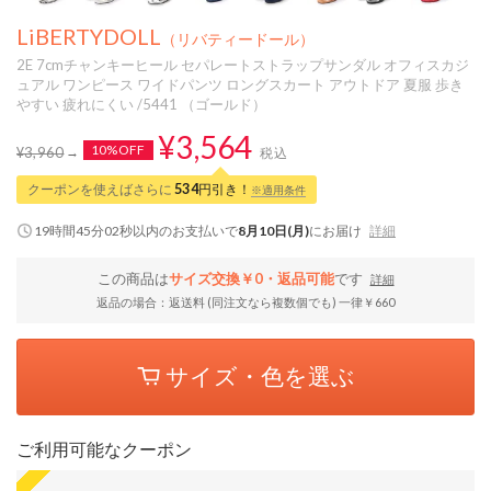
LiBERTYDOLL
（リバティードール）
2E 7cmチャンキーヒール セパレートストラップサンダル オフィスカジ
ュアル ワンピース ワイドパンツ ロングスカート アウトドア 夏服 歩き
やすい 疲れにくい /5441 （ゴールド）
¥3,564
10%OFF
¥3,960
税込
クーポンを使えばさらに
534
円引き！
※適用条件
19時間45分01秒
以内
のお支払いで
8月10日(月)
にお届け
詳細
この商品は
サイズ交換￥0・返品可能
です
詳細
返品の場合：返送料 (同注文なら複数個でも) 一律￥660
サイズ・色を選ぶ
ご利用可能なクーポン