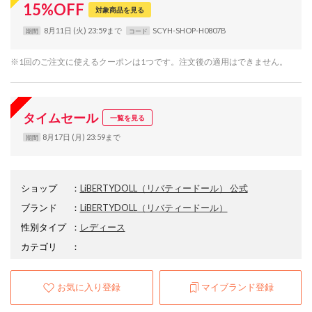
15
%
OFF
対象商品を見る
8月11日 (火) 23:59まで
SCYH-SHOP-H0807B
期間
コード
※1回のご注文に使えるクーポンは1つです。注文後の適用はできません。
タイムセール
一覧を見る
8月17日 (月) 23:59まで
期間
ショップ
：
LiBERTYDOLL（リバティードール） 公式
ブランド
：
LiBERTYDOLL
（リバティードール）
性別タイプ
：
レディース
カテゴリ
：
お気に入り登録
マイブランド登録