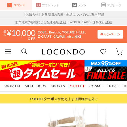
ロコンド
アウトレット
メゾン
マガシーク
【お知らせ】お盆期間の営業・配送についてのご案内
詳細
熊本地震の影響による配送遅延
詳細
｜7/30 (木) 14時〜 送料改訂
詳細
10,000
COLE..
Reebok
YOSUKE
HILLS..
キャンペーン
Z-CRAFT
CAWAII
mis..
NIKE
WOMEN
MEN
KIDS
SPORTS
OUTLET
COSME
HOME
B
15%OFF
クーポン
が使えます
利用条件を見る