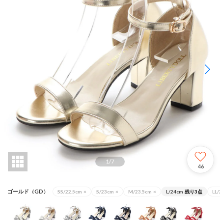
1
/
7
46
ゴールド（GD）
SS/22.5cm
×
S/23cm
×
M/23.5cm
×
L/24cm
残り3点
LL/