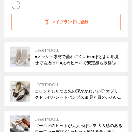
マイブランドに登録
LiBERTYDOLL
●メッシュ素材で蒸れにくい🌬 ●ほどよい肌見
せで垢抜け✨ ●太めヒールで安定感も抜群◎
LiBERTYDOLL
コロンとしたつま先の形がかわいい♡ オブリー
クトゥセパレートパンプス🎀 見た目のかわいさ
はもちろん、幅広設計で履き心地の良い魅力の
アイテム！ 安定感があり、ストラップ付きなの
で歩きやすいのもポイント😻
LiBERTYDOLL
ゴールドのビットが大人っぽい💙 大人感のある
ローファーデザイン×サッと履けるラクチンさ