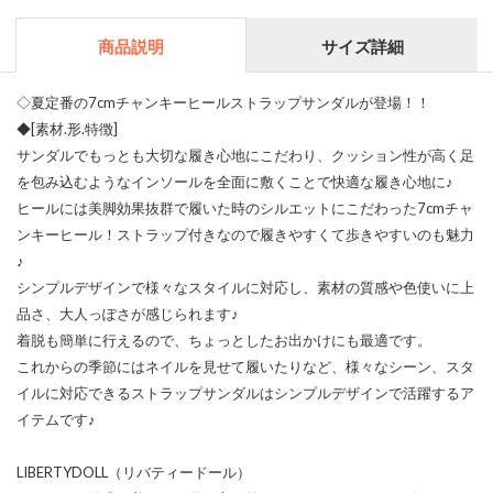
商品説明
サイズ詳細
◇夏定番の7cmチャンキーヒールストラップサンダルが登場！！
◆[素材.形.特徴]
サンダルでもっとも大切な履き心地にこだわり、クッション性が高く足
を包み込むようなインソールを全面に敷くことで快適な履き心地に♪
ヒールには美脚効果抜群で履いた時のシルエットにこだわった7cmチャ
ンキーヒール！ストラップ付きなので履きやすくて歩きやすいのも魅力
♪
シンプルデザインで様々なスタイルに対応し、素材の質感や色使いに上
品さ、大人っぽさが感じられます♪
着脱も簡単に行えるので、ちょっとしたお出かけにも最適です。
これからの季節にはネイルを見せて履いたりなど、様々なシーン、スタ
イルに対応できるストラップサンダルはシンプルデザインで活躍するア
イテムです♪
LIBERTYDOLL（リバティードール）