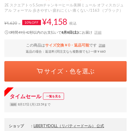
2E スクエアトゥ5.5cmチャンキーヒール美脚ミュール オフィスカジュ
アル フォーマル 歩きやすい 疲れにくい 痛くない /1163 （ブラック）
¥4,158
10%OFF
¥4,620
税込
0時間49分42秒
以内
のお支払いで
8月8日(土)
にお届け
詳細
この商品は
サイズ交換￥0・返品可能
です
詳細
返品の場合：返送料 (同注文なら複数個でも) 一律￥660
サイズ・色を選ぶ
タイムセール
一覧を見る
8月17日 (月) 23:59まで
期間
ショップ
：
LiBERTYDOLL（リバティードール） 公式