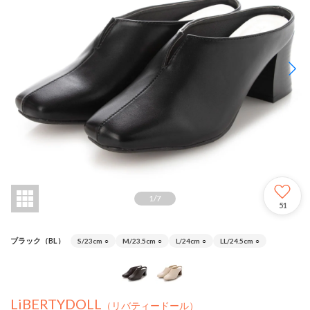
1
/
7
51
ブラック（BL）
S/23cm
○
M/23.5cm
○
L/24cm
○
LL/24.5cm
○
LiBERTYDOLL
（リバティードール）