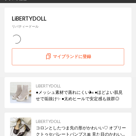
LiBERTYDOLL
リバティードール
マイブランドに登録
LiBERTYDOLL
●メッシュ素材で蒸れにくい🌬 ●ほどよい肌見
せで垢抜け✨ ●太めヒールで安定感も抜群◎
LiBERTYDOLL
コロンとしたつま先の形がかわいい♡ オブリー
クトゥセパレートパンプス🎀 見た目のかわいさ