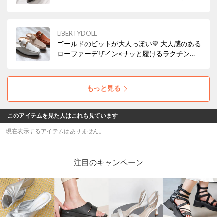
はもちろん、幅広設計で履き心地の良い魅力の
アイテム！ 安定感があり、ストラップ付きなの
で歩きやすいのもポイント😻
LiBERTYDOLL
ゴールドのビットが大人っぽい💙 大人感のある
ローファーデザイン×サッと履けるラクチンさ
が魅力✨ フラットヒールがリラックス感も醸し
出しつつ、品のある着こなしにもなじみます。
上品なデザインで通勤にも社内履きにもぴった
もっと見る
り🙆
このアイテムを見た人はこれも見ています
現在表示するアイテムはありません。
注目のキャンペーン