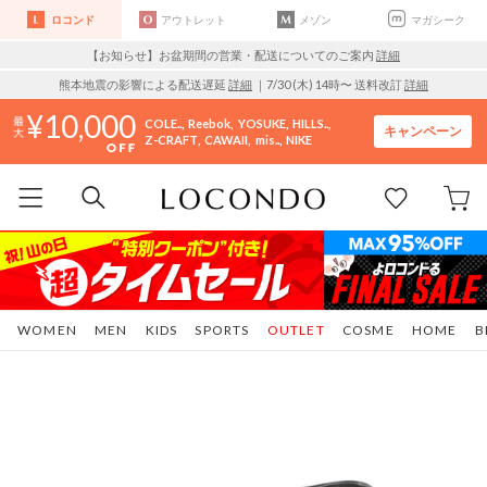
ロコンド
アウトレット
メゾン
マガシーク
【お知らせ】お盆期間の営業・配送についてのご案内
詳細
熊本地震の影響による配送遅延
詳細
｜7/30 (木) 14時〜 送料改訂
詳細
10,000
COLE..
Reebok
YOSUKE
HILLS..
キャンペーン
Z-CRAFT
CAWAII
mis..
NIKE
WOMEN
MEN
KIDS
SPORTS
OUTLET
COSME
HOME
B