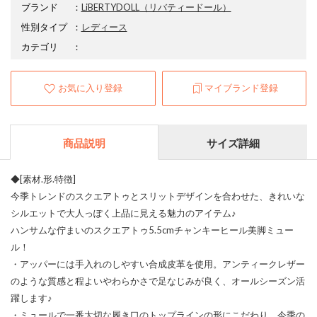
ブランド
：
LiBERTYDOLL
（リバティードール）
性別タイプ
：
レディース
カテゴリ
：
お気に入り登録
マイブランド登録
商品説明
サイズ詳細
◆[素材.形.特徴]
今季トレンドのスクエアトゥとスリットデザインを合わせた、きれいな
シルエットで大人っぽく上品に見える魅力のアイテム♪
ハンサムな佇まいのスクエアトゥ5.5cmチャンキーヒール美脚ミュー
ル！
・アッパーには手入れのしやすい合成皮革を使用。アンティークレザー
のような質感と程よいやわらかさで足なじみが良く、オールシーズン活
躍します♪
・ミュールで一番大切な履き口のトップラインの形にこだわり、今季の