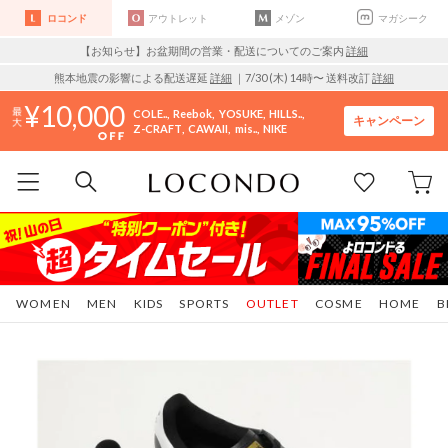
ロコンド
アウトレット
メゾン
マガシーク
【お知らせ】お盆期間の営業・配送についてのご案内
詳細
熊本地震の影響による配送遅延
詳細
｜7/30 (木) 14時〜 送料改訂
詳細
10,000
COLE..
Reebok
YOSUKE
HILLS..
キャンペーン
Z-CRAFT
CAWAII
mis..
NIKE
WOMEN
MEN
KIDS
SPORTS
OUTLET
COSME
HOME
B