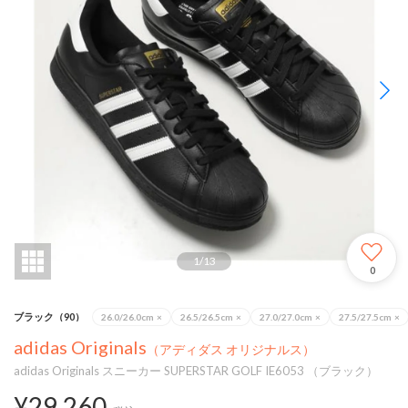
1
/
13
0
ブラック（90）
26.0/26.0cm
×
26.5/26.5cm
×
27.0/27.0cm
×
27.5/27.5cm
×
adidas Originals
（アディダス オリジナルス）
adidas Originals スニーカー SUPERSTAR GOLF IE6053 （ブラック）
¥29,260