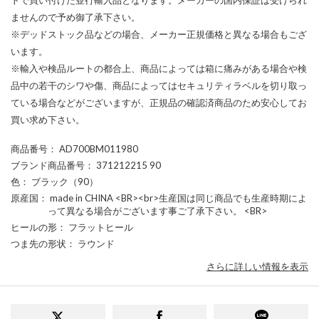
ませんので予め御了承下さい。
※デッドストック品などの場合、メーカー正規価格と異なる場合もござ
います。
※輸入や検品ルートの都合上、商品によっては箱に痛みがある場合や検
品中の若干のシワや傷、商品によってはセキュリティラベルを切り取っ
ている場合などがございますが、正規品の確認済商品のため安心してお
買い求め下さい。
商品番号
： AD700BM011980
ブランド商品番号
： 371212215 90
色
： ブラック（90）
原産国
： made in CHINA <BR><br>生産国は同じ商品でも生産時期によ
って異なる場合がございます事ご了承下さい。 <BR>
ヒールの形
： フラットヒール
つま先の形状
： ラウンド
さらに詳しい情報を表示