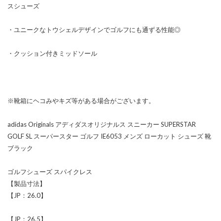
スシューズ
・ユニークなトウシェルデザインでゴルフにも通ずる性能◎
・クッション付きミッドソール
※靴箱にヘコみやキズ等がある場合がございます。
adidas Originals アディダスオリジナルス スニーカー SUPERSTAR
GOLF SL スーパースター ゴルフ IE6053 メンズ ローカット シューズ 靴
ブラック
ゴルフシューズ スパイクレス
【製品寸法】
【JP：26.0】
【JP：26.5】