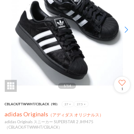
1
/
14
1
CBLACK/FTWWHT/CBLACK（90）
27
×
27.5
×
adidas Originals
（アディダス オリジナルス）
adidas Originals スニーカー SUPERSTAR 2 JH9475
（CBLACK/FTWWHT/CBLACK）