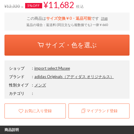
¥11,682
5%OFF
¥12,320
税込
この商品は
サイズ交換￥0・返品可能
です
詳細
返品の場合：返送料 (同注文なら複数個でも) 一律￥660
サイズ・色を選ぶ
ショップ
：
import select Musee
ブランド
：
adidas Originals
（アディダス オリジナルス）
性別タイプ
：
メンズ
カテゴリ
：
お気に入り登録
マイブランド登録
商品説明