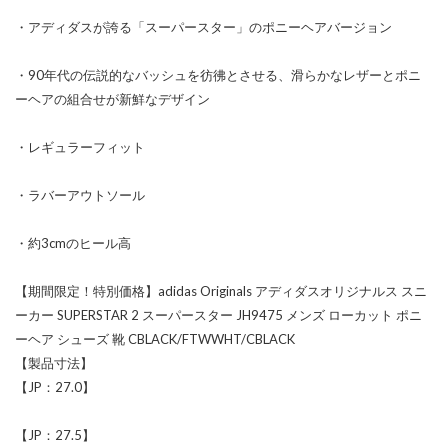
・アディダスが誇る「スーパースター」のポニーヘアバージョン
・90年代の伝説的なバッシュを彷彿とさせる、滑らかなレザーとポニ
ーヘアの組合せが新鮮なデザイン
・レギュラーフィット
・ラバーアウトソール
・約3cmのヒール高
【期間限定！特別価格】adidas Originals アディダスオリジナルス スニ
ーカー SUPERSTAR 2 スーパースター JH9475 メンズ ローカット ポニ
ーヘア シューズ 靴 CBLACK/FTWWHT/CBLACK
【製品寸法】
【JP：27.0】
【JP：27.5】