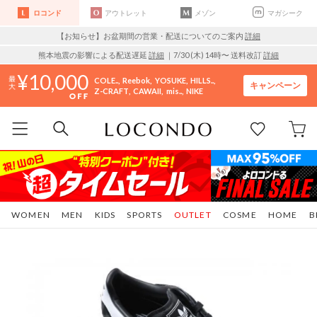
ロコンド
アウトレット
メゾン
マガシーク
【お知らせ】お盆期間の営業・配送についてのご案内
詳細
熊本地震の影響による配送遅延
詳細
｜7/30 (木) 14時〜 送料改訂
詳細
10,000
COLE..
Reebok
YOSUKE
HILLS..
キャンペーン
Z-CRAFT
CAWAII
mis..
NIKE
WOMEN
MEN
KIDS
SPORTS
OUTLET
COSME
HOME
B