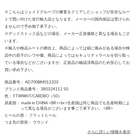
※こちらはジェイドグループの審査をクリアしたショップが安全なルー
トで買い付けた並行輸入品となります。メーカーの国内保証は受けられ
ませんので予め御了承下さい。
※デッドストック品などの場合、メーカー正規価格と異なる場合もござ
います。
※輸入や検品ルートの都合上、商品によっては箱に痛みがある場合や検
品中の若干のシワや傷、商品によってはセキュリティラベルを切り取っ
ている場合などがございますが、正規品の確認済商品のため安心してお
買い求め下さい。
商品番号
： AD700BM012203
ブランド商品番号
： 380324112 50
色
： FTWWHT/CARDBO（50）
原産国
： made in CHINA <BR><br>生産国は同じ商品でも生産時期によ
って異なる場合がございます事ご了承下さい。 <BR>
ヒールの形
： フラットヒール
つま先の形状
： ラウンド
さらに詳しい情報を表示