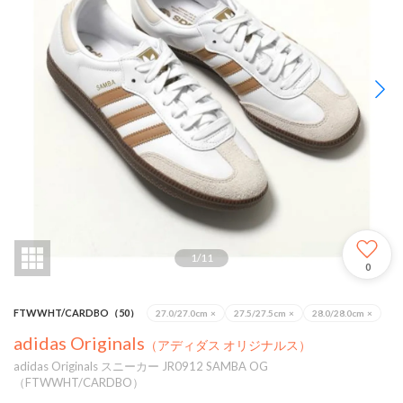
1
/
11
0
FTWWHT/CARDBO（50）
27.0/27.0cm
×
27.5/27.5cm
×
28.0/28.0cm
×
adidas Originals
（アディダス オリジナルス）
adidas Originals スニーカー JR0912 SAMBA OG
（FTWWHT/CARDBO）