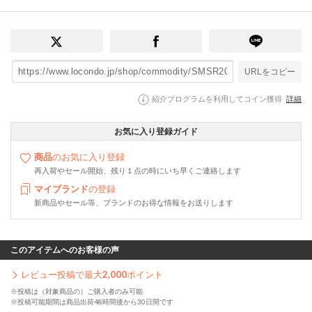
URLをコピー
紹介プログラムを利用してコイン獲得
詳細
お気に入り登録ガイド
商品
のお気に入り登録
再入荷やセール開始、残り１点の時にいち早くご連絡します
マイブランド
の登録
新商品やセール等、ブランドのお得な情報をお送りします
このアイテムへのお客様の声
レビュー投稿で最大
2,000
ポイント
※投稿は（対象商品の）ご購入者のみ可能
※投稿可能期間は商品出荷48時間後から30日間です