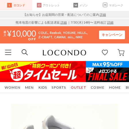
ロコンド
アウトレット
メゾン
マガシーク
【お知らせ】お盆期間の営業・配送についてのご案内
詳細
熊本地震の影響による配送遅延
詳細
｜7/30 (木) 14時〜 送料改訂
詳細
10,000
COLE..
Reebok
YOSUKE
HILLS..
キャンペーン
Z-CRAFT
CAWAII
mis..
NIKE
WOMEN
MEN
KIDS
SPORTS
OUTLET
COSME
HOME
B