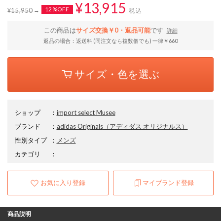
¥13,915
12%OFF
¥15,950
税込
この商品は
サイズ交換￥0・返品可能
です
詳細
返品の場合：返送料 (同注文なら複数個でも) 一律￥660
サイズ・色を選ぶ
ショップ
：
import select Musee
ブランド
：
adidas Originals
（アディダス オリジナルス）
性別タイプ
：
メンズ
カテゴリ
：
お気に入り登録
マイブランド登録
商品説明