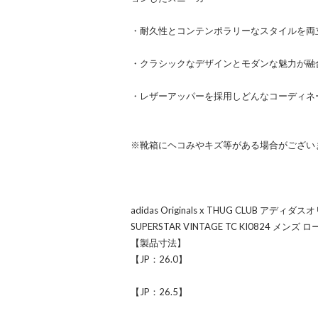
・耐久性とコンテンポラリーなスタイルを両
・クラシックなデザインとモダンな魅力が融
・レザーアッパーを採用しどんなコーディネ
※靴箱にヘコみやキズ等がある場合がござい
adidas Originals x THUG CLUB 
SUPERSTAR VINTAGE TC KI0824 メンズ 
【製品寸法】
【JP：26.0】
【JP：26.5】