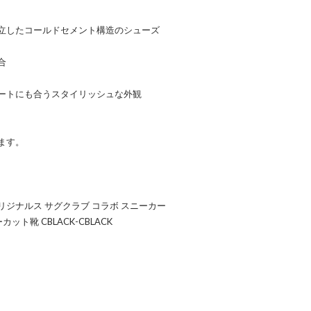
立したコールドセメント構造のシューズ
合
ートにも合うスタイリッシュな外観
ます。
アディダスオリジナルス サグクラブ コラボ スニーカー
ローカット靴 CBLACK-CBLACK