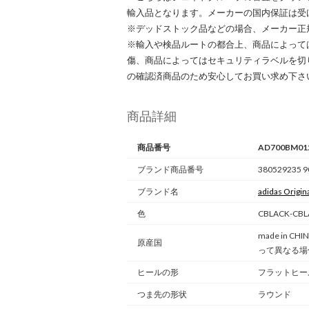
輸入品となります。メーカーの国内保証は受
※デッドストック品などの場合、メーカー正
※輸入や検品ルートの都合上、商品によって
傷、商品によってはセキュリティラベルを切
の確認済商品のため安心してお買い求め下さ
商品詳細
商品番号
AD700BM01
ブランド商品番号
380529235 9
ブランド名
adidas Origin
色
CBLACK-C
made in 
原産国
って異なる場
ヒールの形
フラットヒー
つま先の形状
ラウンド