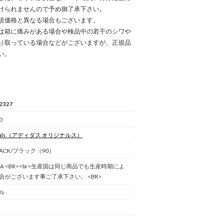
けられませんので予め御了承下さい。
規価格と異なる場合もございます。
は箱に痛みがある場合や検品中の若干のシワや
り取っている場合などがございますが、正規品
い。
2327
0
als
（アディダス オリジナルス）
BLACK/ブラック（90）
CHINA <BR><br>生産国は同じ商品でも生産時期によ
合がございます事ご了承下さい。 <BR>
ル