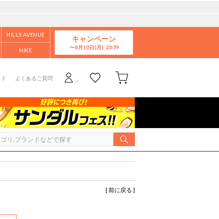
HILLS AVENUE
キャンペーン
8月10日(月)
NIKE
イド
よくあるご質問
[ 前に戻る ]