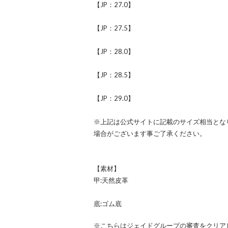
【JP：27.0】
【JP：27.5】
【JP：28.0】
【JP：28.5】
【JP：29.0】
※上記は公式サイトに記載のサイズ相当とな
場合がございます事ご了承ください。
【素材】
甲:天然皮革
底:ゴム底
※こちらはジェイドグループの審査をクリア