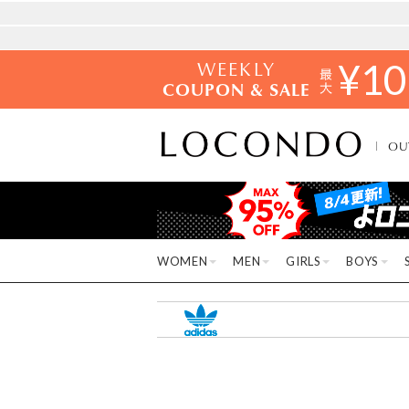
WEEKLY
¥
10
COUPON & SALE
OU
WOMEN
MEN
GIRLS
BOYS