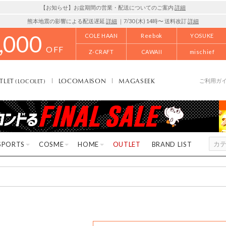
【お知らせ】お盆期間の営業・配送についてのご案内
詳細
熊本地震の影響による配送遅延
詳細
｜7/30 (木) 14時〜 送料改訂
詳細
,000
COLE HAAN
Reebok
YOSUKE
OFF
Z-CRAFT
CAWAII
mischief
TLET
LOCOMAISON
MAGASEEK
(LOCOLET)
ご利用ガ
SPORTS
COSME
HOME
OUTLET
BRAND LIST