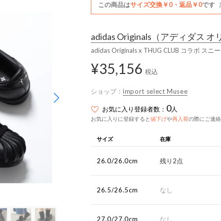
この商品は
サイズ交換￥0・返品￥0
です
adidas Originals
（アディダス オ
adidas Originals x THUG CLUB コラボ 
¥35,156
税込
ショップ：
import select Musee
0
お気に入り登録者数：
人
お気に入りに登録すると
値下げ
や
再入荷
の際にご連絡
サイズ
在庫
26.0/26.0cm
残り2点
26.5/26.5cm
なし
27.0/27.0cm
なし