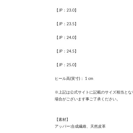
【JP：23.0】
【JP：23.5】
【JP：24.0】
【JP：24.5】
【JP：25.0】
ヒール高(実寸)： 1 cm
※上記は公式サイトに記載のサイズ相当とな
場合がございます事ご了承ください。
【素材】
アッパー:合成繊維、天然皮革