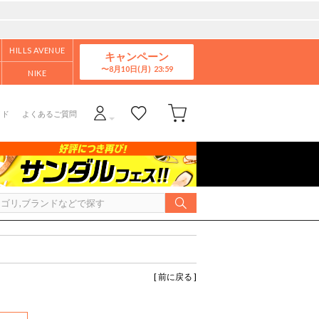
HILLS AVENUE
キャンペーン
8月10日(月)
NIKE
イド
よくあるご質問
[ 前に戻る ]