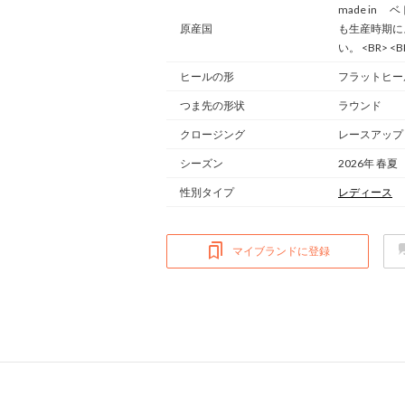
made in 
原産国
も生産時期に
い。 <BR> <B
ヒールの形
フラットヒー
つま先の形状
ラウンド
クロージング
レースアップ
シーズン
2026年 春夏
性別タイプ
レディース
マイブランドに登録