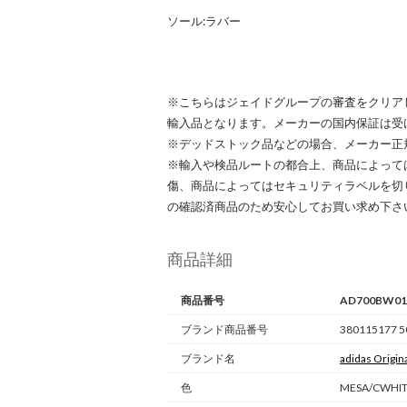
ソール:ラバー
※こちらはジェイドグループの審査をクリア
輸入品となります。メーカーの国内保証は受
※デッドストック品などの場合、メーカー正
※輸入や検品ルートの都合上、商品によって
傷、商品によってはセキュリティラベルを切
の確認済商品のため安心してお買い求め下さ
商品詳細
商品番号
AD700BW01
ブランド商品番号
380115177 5
ブランド名
adidas Origin
色
MESA/CWHI