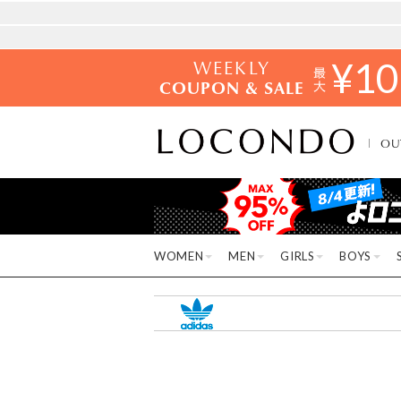
WEEKLY
¥
10
COUPON & SALE
OU
WOMEN
MEN
GIRLS
BOYS