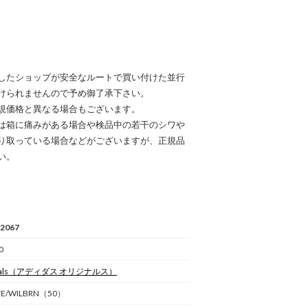
したショップが安全なルートで買い付けた並行
けられませんので予め御了承下さい。
規価格と異なる場合もございます。
は箱に痛みがある場合や検品中の若干のシワや
り取っている場合などがございますが、正規品
い。
2067
0
als
（アディダス オリジナルス）
TE/WILBRN（50）