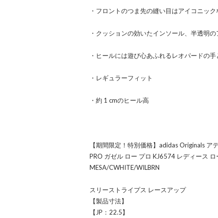
・フロントのつま先の縫い目はアイコニック
・クッションの効いたインソール、半透明の
・ヒールには遊び心あふれるレオパードの手
・レギュラーフィット
・約 1 cmのヒール高
【期間限定！特別価格】adidas Originals 
PRO ガゼル ロー プロ KJ6574 レディー
MESA/CWHITE/WILBRN
スリーストライプス レースアップ
【製品寸法】
【JP：22.5】