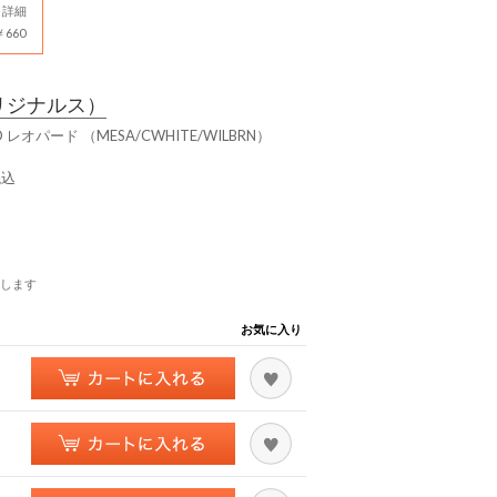
詳細
660
リジナルス）
 PRO レオパード （MESA/CWHITE/WILBRN）
税込
します
お気に入り