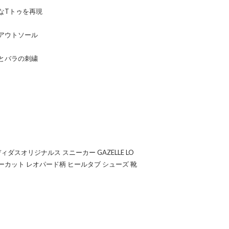
なTトゥを再現
アウトソール
とバラの刺繍
アディダスオリジナルス スニーカー GAZELLE LO
ス ローカット レオパード柄 ヒールタブ シューズ 靴