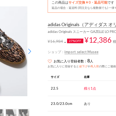
この商品は
サイズ交換￥0・返品可能
です
返品の場合：返送料 (同注文なら複数個でも) 一律￥
adidas Originals
（アディダス オ
adidas Originals スニーカー GAZELLE LO
¥12,386
¥16,984
27%OFF
→
ショップ：
import select Musee
8
お気に入り登録者数：
人
お気に入りに登録すると
値下げ
や
再入荷
の際にご連絡
サイズ
在庫
22.5
残り1点
23.0/23.0cm
あり