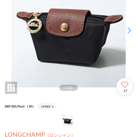
1
/
12
27
089-001/Noir（50）
//FREE
○
LONGCHAMP
（ロンシャン）