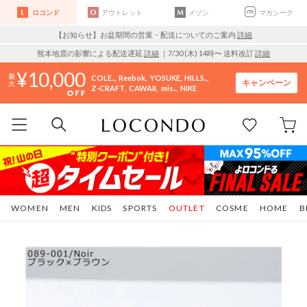
ロコンド
アウトレット
メゾン
マガシーク
【お知らせ】お盆期間の営業・配送についてのご案内
詳細
熊本地震の影響による配送遅延
詳細
｜7/30 (木) 14時〜 送料改訂
詳細
10,000
COLE..
Reebok
YOSUKE
HILLS..
キャンペーン
Z-CRAFT
CAWAII
mis..
NIKE
WOMEN
MEN
KIDS
SPORTS
OUTLET
COSME
HOME
B