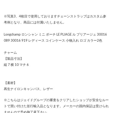
※写真3、4枚目で使用しておりますチェーンストラップはカスタム参
考例となり、商品には付属いたしません。
Longchamp ロンシャン ミニ ポーチ LE PLIAGE ル プリアージュ 30016
089 30016 919 レディース コインケース 小物入れ ロゴ カラー2色
チャーム
【製品寸法】
縦 7 横 10 マチ 6
【素材】
再生ナイロンキャンバス、レザー
※こちらはジェイドグループの審査をクリアしたショップが安全なルー
トで買い付けた並行輸入品となります。メーカーの国内保証は受けられ
ませんので予め御了承下さい。