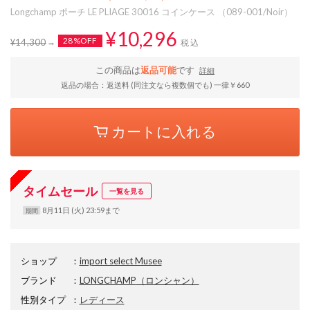
Longchamp ポーチ LE PLIAGE 30016 コインケース （089-001/Noir）
¥10,296
28%OFF
¥14,300
税込
この商品は
返品可能
です
詳細
返品の場合：返送料 (同注文なら複数個でも) 一律￥660
カートに入れる
タイムセール
一覧を見る
8月11日 (火) 23:59まで
期間
ショップ
：
import select Musee
ブランド
：
LONGCHAMP
（ロンシャン）
性別タイプ
：
レディース