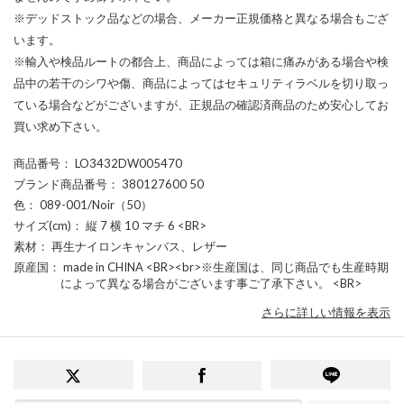
※デッドストック品などの場合、メーカー正規価格と異なる場合もござ
います。
※輸入や検品ルートの都合上、商品によっては箱に痛みがある場合や検
品中の若干のシワや傷、商品によってはセキュリティラベルを切り取っ
ている場合などがございますが、正規品の確認済商品のため安心してお
買い求め下さい。
商品番号
： LO3432DW005470
ブランド商品番号
： 380127600 50
色
： 089-001/Noir（50）
サイズ(cm)
： 縦 7 横 10 マチ 6 <BR>
素材
： 再生ナイロンキャンバス、レザー
原産国
： made in CHINA <BR><br>※生産国は、同じ商品でも生産時期
によって異なる場合がございます事ご了承下さい。 <BR>
さらに詳しい情報を表示