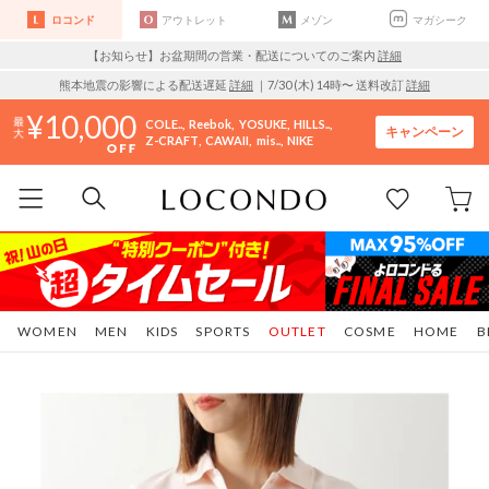
ロコンド
アウトレット
メゾン
マガシーク
【お知らせ】お盆期間の営業・配送についてのご案内
詳細
熊本地震の影響による配送遅延
詳細
｜7/30 (木) 14時〜 送料改訂
詳細
10,000
COLE..
Reebok
YOSUKE
HILLS..
キャンペーン
Z-CRAFT
CAWAII
mis..
NIKE
WOMEN
MEN
KIDS
SPORTS
OUTLET
COSME
HOME
B