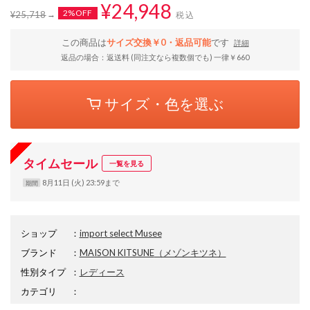
¥24,948
2%OFF
¥25,718
税込
この商品は
サイズ交換￥0・返品可能
です
詳細
返品の場合：返送料 (同注文なら複数個でも) 一律￥660
サイズ・色を選ぶ
タイムセール
一覧を見る
8月11日 (火) 23:59まで
期間
ショップ
：
import select Musee
ブランド
：
MAISON KITSUNE
（メゾンキツネ）
性別タイプ
：
レディース
カテゴリ
：