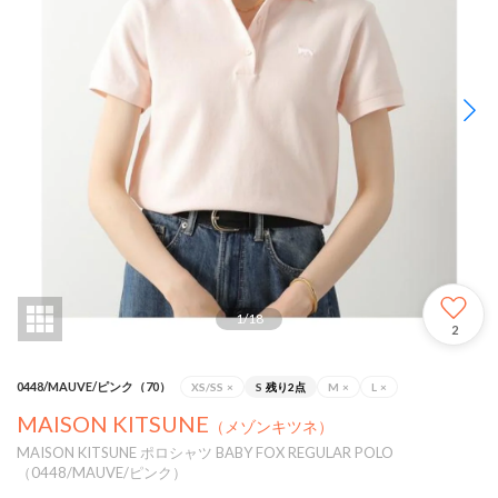
1
/
18
2
0448/MAUVE/ピンク（70）
XS/SS
×
S
残り2点
M
×
L
×
MAISON KITSUNE
（メゾンキツネ）
MAISON KITSUNE ポロシャツ BABY FOX REGULAR POLO
（0448/MAUVE/ピンク）