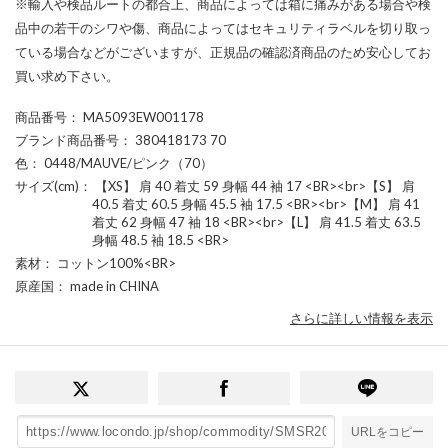
※輸入や検品ルートの都合上、商品によっては箱に痛みがある場合や検
品中の若干のシワや傷、商品によってはセキュリティラベルを切り取っ
ている場合などがございますが、正規品の確認済商品のため安心してお
買い求め下さい。
商品番号
： MA5093EW001178
ブランド商品番号
： 380418173 70
色
： 0448/MAUVE/ピンク（70）
サイズ(cm)
： 【XS】 肩 40 着丈 59 身幅 44 袖 17 <BR><br>【S】 肩
40.5 着丈 60.5 身幅 45.5 袖 17.5 <BR><br>【M】 肩 41
着丈 62 身幅 47 袖 18 <BR><br>【L】 肩 41.5 着丈 63.5
身幅 48.5 袖 18.5 <BR>
素材
： コットン100%<BR>
原産国
： made in CHINA
さらに詳しい情報を表示
URLをコピー