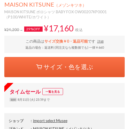
MAISON KITSUNE
（メゾンキツネ）
MAISON KITSUNE ポロシャツ BABY FOX OW00207KP0001
（P100/WHITE/ホワイト）
¥17,160
29%OFF
¥24,200
税込
この商品は
サイズ交換￥0・返品可能
です
詳細
返品の場合：返送料 (同注文なら複数個でも) 一律￥660
サイズ・色を選ぶ
タイムセール
一覧を見る
8月11日 (火) 23:59まで
期間
ショップ
：
import select Musee
ブランド
：
MAISON KITSUNE
（メゾンキツネ）