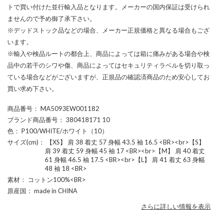
トで買い付けた並行輸入品となります。メーカーの国内保証は受けられ
ませんので予め御了承下さい。
※デッドストック品などの場合、メーカー正規価格と異なる場合もござ
います。
※輸入や検品ルートの都合上、商品によっては箱に痛みがある場合や検
品中の若干のシワや傷、商品によってはセキュリティラベルを切り取っ
ている場合などがございますが、正規品の確認済商品のため安心してお
買い求め下さい。
商品番号
： MA5093EW001182
ブランド商品番号
： 380418171 10
色
： P100/WHITE/ホワイト（10）
サイズ(cm)
： 【XS】 肩 38 着丈 57 身幅 43.5 袖 16.5 <BR><br>【S】
肩 39 着丈 59 身幅 45 袖 17 <BR><br>【M】 肩 40 着丈
61 身幅 46.5 袖 17.5 <BR><br>【L】 肩 41 着丈 63 身幅
48 袖 18 <BR>
素材
： コットン100%<BR>
原産国
： made in CHINA
さらに詳しい情報を表示