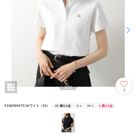
1
/
13
2
P100/WHITE/ホワイト（10）
XS
残り3点
S
○
M
○
L
残り1点