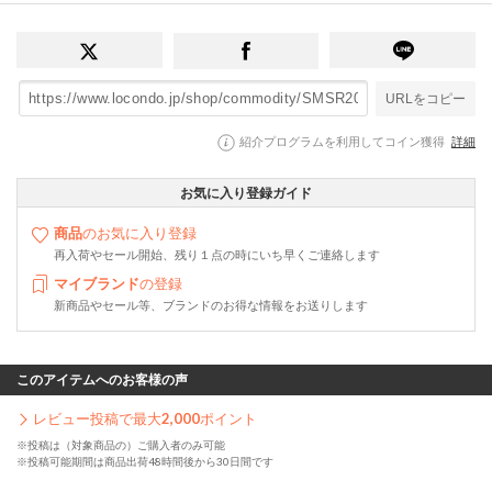
URLをコピー
紹介プログラムを利用してコイン獲得
詳細
お気に入り登録ガイド
商品
のお気に入り登録
再入荷やセール開始、残り１点の時にいち早くご連絡します
マイブランド
の登録
新商品やセール等、ブランドのお得な情報をお送りします
このアイテムへのお客様の声
レビュー投稿で最大
2,000
ポイント
※投稿は（対象商品の）ご購入者のみ可能
※投稿可能期間は商品出荷48時間後から30日間です