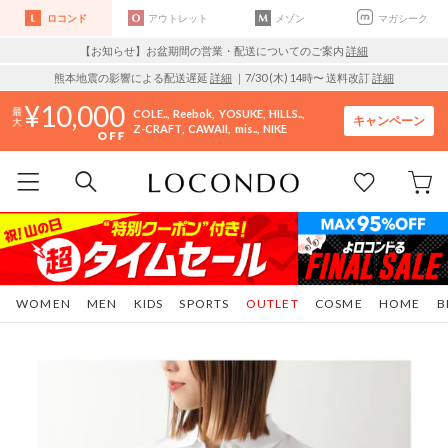
ロコンド
アウトレット
メゾン
マガシーク
【お知らせ】お盆期間の営業・配送についてのご案内
詳細
熊本地震の影響による配送遅延
詳細
｜7/30 (木) 14時〜 送料改訂
詳細
10,000
COLE..
Reebok
YOSUKE
HILLS..
キャンペーン
Z-CRAFT
CAWAII
mis..
NIKE
WOMEN
MEN
KIDS
SPORTS
OUTLET
COSME
HOME
B