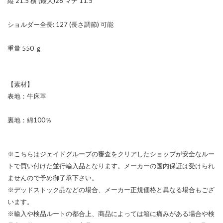
縦 21.5 横 (最大)28 マチ 11.5
ショルダー全長: 127 (長さ調節) 可能
重量 550 ｇ
【素材】
表地：牛床革
裏地：綿100％
※こちらはジェイドグループの審査をクリアしたショップが安全なルー
トで買い付けた並行輸入品となります。メーカーの国内保証は受けられ
ませんので予め御了承下さい。
※デッドストック品などの場合、メーカー正規価格と異なる場合もござ
います。
※輸入や検品ルートの都合上、商品によっては箱に痛みがある場合や検