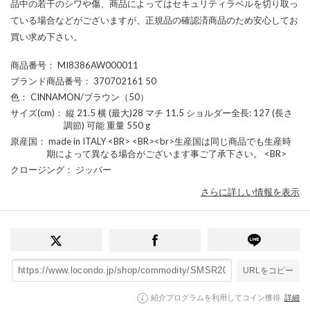
品中の若干のシワや傷、商品によってはセキュリティラベルを切り取っ
ている場合などがございますが、正規品の確認済商品のため安心してお
買い求め下さい。
商品番号
： MI8386AW000011
ブランド商品番号
： 370702161 50
色
： CINNAMON/ブラウン（50）
サイズ(cm)
： 縦 21.5 横 (最大)28 マチ 11.5 ショルダー全長: 127 (長さ
調節) 可能 重量 550 g
原産国
： made in ITALY <BR> <BR><br>生産国は同じ商品でも生産時
期によって異なる場合がございます事ご了承下さい。 <BR>
クロージング
： ジッパー
さらに詳しい情報を表示
URLをコピー
紹介プログラムを利用してコイン獲得
詳細