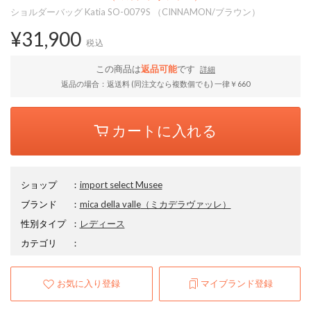
ショルダーバッグ Katia SO-0079S （CINNAMON/ブラウン）
¥31,900
税込
この商品は
返品可能
です
詳細
返品の場合：返送料 (同注文なら複数個でも) 一律￥660
カートに入れる
ショップ
：
import select Musee
ブランド
：
mica della valle
（ミカデラヴァッレ）
性別タイプ
：
レディース
カテゴリ
：
お気に入り登録
マイブランド登録