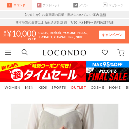
ロコンド
アウトレット
メゾン
マガシーク
【お知らせ】お盆期間の営業・配送についてのご案内
詳細
熊本地震の影響による配送遅延
詳細
｜7/30 (木) 14時〜 送料改訂
詳細
10,000
COLE..
Reebok
YOSUKE
HILLS..
キャンペーン
Z-CRAFT
CAWAII
mis..
NIKE
WOMEN
MEN
KIDS
SPORTS
OUTLET
COSME
HOME
B