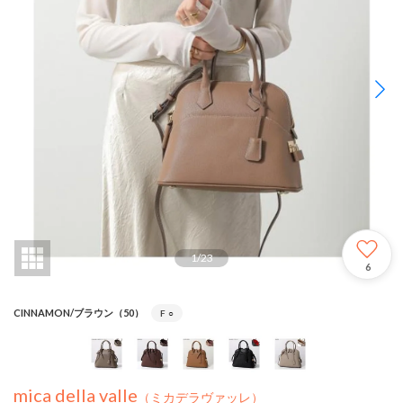
1
/
23
6
CINNAMON/ブラウン（50）
F
○
mica della valle
（ミカデラヴァッレ）