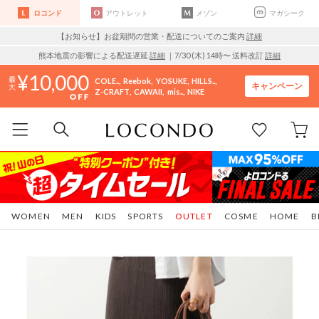
ロコンド
アウトレット
メゾン
マガシーク
【お知らせ】お盆期間の営業・配送についてのご案内
詳細
熊本地震の影響による配送遅延
詳細
｜7/30 (木) 14時〜 送料改訂
詳細
10,000
COLE..
Reebok
YOSUKE
HILLS..
キャンペーン
Z-CRAFT
CAWAII
mis..
NIKE
WOMEN
MEN
KIDS
SPORTS
OUTLET
COSME
HOME
B