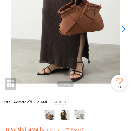
1
/
24
11
DEEP-CAMEL/ブラウン（50）
//FREE
×
mica della valle
（ミカデラヴァッレ）