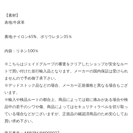
【素材】
表地:牛床革
裏地:ナイロン65%、ポリウレタン35％
内袋：リネン100％
※こちらはジェイドグループの審査をクリアしたショップが安全なルー
トで買い付けた並行輸入品となります。メーカーの国内保証は受けられ
ませんので予め御了承下さい。
※デッドストック品などの場合、メーカー正規価格と異なる場合もござ
います。
※輸入や検品ルートの都合上、商品によっては箱に痛みがある場合や検
品中の若干のシワや傷、商品によってはセキュリティラベルを切り取っ
ている場合などがございますが、正規品の確認済商品のため安心してお
買い求め下さい。
商品番号
： MI8386AW000027