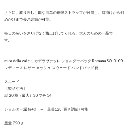
さらに、取り外し可能な同革の細幅ストラップが付属し、肩掛けから斜
めがけまで長さ調節が可能。
毎日の装いをさりげなく格上げしてくれる、大人のための一品で
す。
mica della valle ミカデラヴァッレ ショルダーバッグ Romana SO-0100
レディース レザー メッシュ スウェード ハンドバッグ 鞄
スエード
【製品寸法】
縦 20 横（最大）30 マチ 14
ショルダー:最短40 ～ 最長128 (長さ調節) 可能
重量 750 ｇ