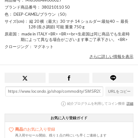
ブランド商品番号
： 380210110 50
色
： DEEP-CAMEL/ブラウン（50）
サイズ(cm)
： 縦 20 横（最大）30 マチ 14 ショルダー:最短40 ～ 最長
128 (長さ調節) 可能 重量 750 g
原産国
： made in ITALY <BR> <BR><br>生産国は同じ商品でも生産時
期によって異なる場合がございます事ご了承下さい。 <BR>
クロージング
： マグネット
さらに詳しい情報を表示
URLをコピー
紹介プログラムを利用してコイン獲得
詳細
お気に入り登録ガイド
商品
のお気に入り登録
再入荷やセール開始、残り１点の時にいち早くご連絡します