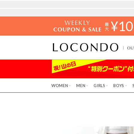
WEEKLY
¥
10
COUPON & SALE
OU
WOMEN
MEN
GIRLS
BOYS