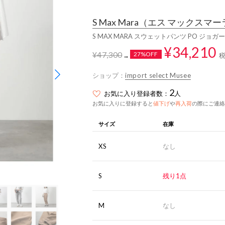
S Max Mara
（エス マックスマー
S MAX MARA スウェットパンツ PO ジョガ
¥34,210
¥47,300
27%OFF
→
ショップ：
import select Musee
2
お気に入り登録者数：
人
お気に入りに登録すると
値下げ
や
再入荷
の際にご連絡
サイズ
在庫
XS
なし
S
残り1点
M
なし