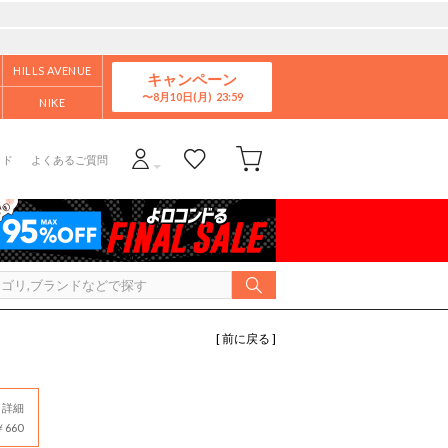
HILLS AVENUE
キャンペーン
8月10日(月)
NIKE
イド
よくあるご質問
[ 前に戻る ]
詳細
660