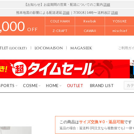
【お知らせ】お盆期間の営業・配送についてのご案内
詳細
熊本地震の影響による配送遅延
詳細
｜7/30 (木) 14時〜 送料改訂
詳細
,000
COLE HAAN
Reebok
YOSUKE
OFF
Z-CRAFT
CAWAII
mischief
TLET
LOCOMAISON
MAGASEEK
(LOCOLET)
ご利用ガ
SPORTS
COSME
HOME
OUTLET
BRAND LIST
この商品は
サイズ交換￥0・返品可能
です
返品の場合：返送料 (同注文なら複数個でも) 一律￥