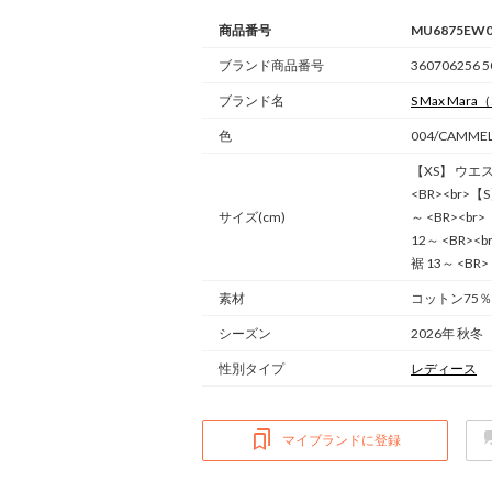
商品番号
MU6875EW0
ブランド商品番号
360706256 5
ブランド名
S Max Mara
（
色
004/CAMM
【XS】 ウエス
<BR><br>【
サイズ(cm)
～ <BR><br
12～ <BR><
裾 13～ <BR>
素材
コットン75％
シーズン
2026年 秋冬
性別タイプ
レディース
マイブランドに登録