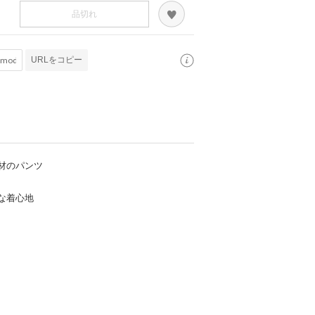
品切れ
URLをコピー
材のパンツ
な着心地