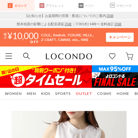
ロコンド
アウトレット
メゾン
マガシーク
【お知らせ】お盆期間の営業・配送についてのご案内
詳細
熊本地震の影響による配送遅延
詳細
｜7/30 (木) 14時〜 送料改訂
詳細
10,000
COLE..
Reebok
YOSUKE
HILLS..
キャンペーン
Z-CRAFT
CAWAII
mis..
NIKE
WOMEN
MEN
KIDS
SPORTS
OUTLET
COSME
HOME
B