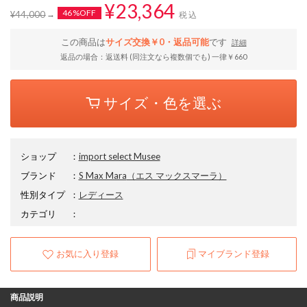
¥23,364
46%OFF
¥44,000
税込
この商品は
サイズ交換￥0・返品可能
です
詳細
返品の場合：返送料 (同注文なら複数個でも) 一律￥660
サイズ・色を選ぶ
ショップ
：
import select Musee
ブランド
：
S Max Mara
（エス マックスマーラ）
性別タイプ
：
レディース
カテゴリ
：
お気に入り登録
マイブランド登録
商品説明