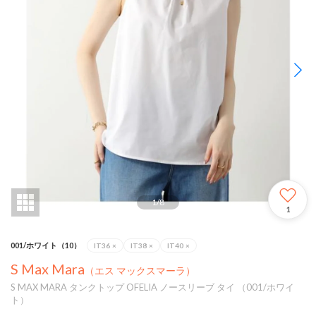
1
/
8
1
001/ホワイト（10）
IT36
×
IT38
×
IT40
×
S Max Mara
（エス マックスマーラ）
S MAX MARA タンクトップ OFELIA ノースリーブ タイ （001/ホワイ
ト）