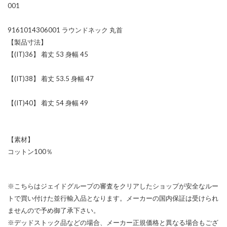
001
9161014306001 ラウンドネック 丸首
【製品寸法】
【(IT)36】 着丈 53 身幅 45
【(IT)38】 着丈 53.5 身幅 47
【(IT)40】 着丈 54 身幅 49
【素材】
コットン100％
※こちらはジェイドグループの審査をクリアしたショップが安全なルー
トで買い付けた並行輸入品となります。メーカーの国内保証は受けられ
ませんので予め御了承下さい。
※デッドストック品などの場合、メーカー正規価格と異なる場合もござ