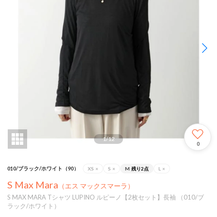
1
/
12
0
010/ブラック/ホワイト（90）
XS
×
S
×
M
残り2点
L
×
S Max Mara
（エス マックスマーラ）
S MAX MARA Tシャツ LUPINO ルピーノ【2枚セット】長袖 （010/ブ
ラック/ホワイト）