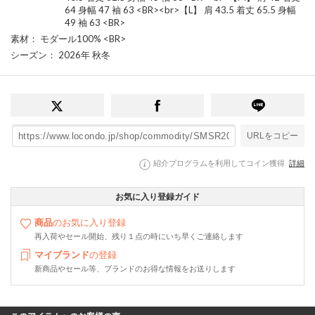
64 身幅 47 袖 63 <BR><br>【L】 肩 43.5 着丈 65.5 身幅
49 袖 63 <BR>
素材
： モダール100% <BR>
シーズン
： 2026年 秋冬
URLをコピー
紹介プログラムを利用してコイン獲得
詳細
お気に入り登録ガイド
商品
のお気に入り登録
再入荷やセール開始、残り１点の時にいち早くご連絡します
マイブランド
の登録
新商品やセール等、ブランドのお得な情報をお送りします