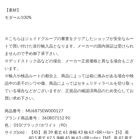
【素材】
モダール100%
※こちらはジェイドグループの審査をクリアしたショップが安全なルー
トで買い付けた並行輸入品となります。メーカーの国内保証は受けられ
ませんので予め御了承下さい。
※デッドストック品などの場合、メーカー正規価格と異なる場合もござ
います。
※輸入や検品ルートの都合上、商品によっては箱に痛みがある場合や検
品中の若干のシワや傷、商品によってはセキュリティラベルを切り取っ
ている場合などがございますが、正規品の確認済商品のため安心してお
買い求め下さい。
商品番号
： MU6875EW000127
ブランド商品番号
： 360807152 90
色
： 010/ブラック/ホワイト（90）
サイズ(cm)
： 【XS】 肩 39 着丈 61 身幅 43 袖 63 <BR><br>【S】 肩
40.5 着丈 62.5 身幅 45 袖 63 <BR><br>【M】 肩 42 着丈