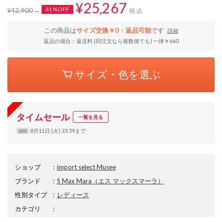
¥25,267
41%OFF
¥42,900
税込
この商品は
サイズ交換￥0・返品可能
です
詳細
返品の場合：返送料 (同注文なら複数個でも) 一律￥660
サイズ・色を選ぶ
タイムセール
一覧を見る
8月11日 (火) 23:59まで
期間
ショップ
：
import select Musee
ブランド
：
S Max Mara
（エス マックスマーラ）
性別タイプ
：
レディース
カテゴリ
：