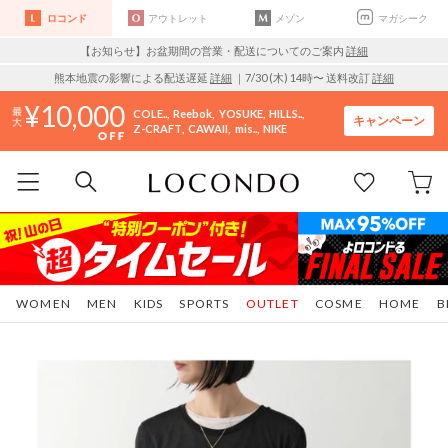
ロコンド
アウトレット
メゾン
マガシーク
【お知らせ】お盆期間の営業・配送についてのご案内
詳細
熊本地震の影響による配送遅延
詳細
｜7/30 (木) 14時〜 送料改訂
詳細
10,000
COLE..
Reebok
YOSUKE
HILLS..
キャンペーン
Z-CRAFT
CAWAII
mis..
NIKE
WOMEN
MEN
KIDS
SPORTS
OUTLET
COSME
HOME
B