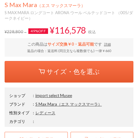
S Max Mara
（エス マックスマーラ）
S MAX MARA ロングコート ARONA ウール ベルテッドコート （005/ダ
ークネイビー）
¥116,578
49%OFF
¥228,800
税込
この商品は
サイズ交換￥0・返品可能
です
詳細
返品の場合：返送料 (同注文なら複数個でも) 一律￥660
サイズ・色を選ぶ
ショップ
：
import select Musee
ブランド
：
S Max Mara
（エス マックスマーラ）
性別タイプ
：
レディース
カテゴリ
：