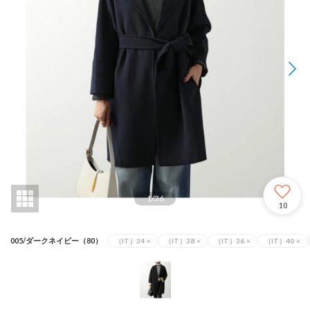
1
/
26
10
005/ダークネイビー（80）
（IT）34
×
（IT）38
×
（IT）36
×
（IT）40
×