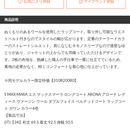
お気に入り登録
マイブランド登録
商品説明
ぬくもりのあるウールを使用したラップコート。取り外し可能なウエス
トベルト付きなのでスタイルの幅が広がります。定番のテーラードカラ
ーのストレートシルエット。肩になじむキモノスリーブなので適度なゆ
とりがあり、ジャケットの上からでも羽織っていただけるデザインで
す。2枚の布地を、熟練した職人の手仕事で一重に仕立てているため、
裏地の必要がなく、軽くコンフォートな着心地に仕上がっています。
※同モデルカラー限定特価【310820080】
S MAX MARA エス マックスマーラ ロングコート ARONA アローナ レデ
ィース ヴァージン ウール ダブルフェイス ベルテッドコート ラップコー
ト ガウン カラー6色
【製品寸法】
(IT)【34】裄丈 69.5 着丈 92.5 身幅 50.5