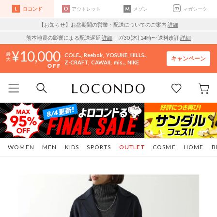
ロコンド
アウトレット
メゾン
マガシーク
【お知らせ】お盆期間の営業・配送についてのご案内
詳細
熊本地震の影響による配送遅延
詳細
｜7/30 (木) 14時〜 送料改訂
詳細
10,000
COLE..
Reebok
YOSUKE
HILLS..
キャンペーン
Z-CRAFT
CAWAII
mis..
NIKE
WOMEN
MEN
KIDS
SPORTS
OUTLET
COSME
HOME
B