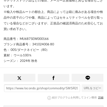
※デッドストック品などの場合、メーカー正規価格と異なる場合もござ
います。
※輸入や検品ルートの都合上、商品によっては箱に痛みがある場合や検
品中の若干のシワや傷、商品によってはセキュリティラベルを切り取っ
ている場合などがございますが、正規品の確認済商品のため安心してお
買い求め下さい。
商品番号
： MU6875EW000166
ブランド商品番号
： 341024006 80
色
： 005/ダークネイビー（80）
素材
： ウール100％
シーズン
： 2024年 秋冬
URLをコピー
紹介プログラムを利用してコイン獲得
詳細