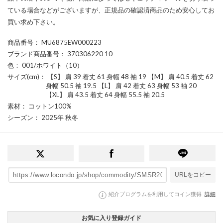
ている場合などがございますが、正規品の確認済商品のため安心してお
買い求め下さい。
商品番号
： MU6875EW000223
ブランド商品番号
： 370306220 10
色
： 001/ホワイト（10）
サイズ(cm)
： 【S】 肩 39 着丈 61 身幅 48 袖 19 【M】 肩 40.5 着丈 62
身幅 50.5 袖 19.5 【L】 肩 42 着丈 63 身幅 53 袖 20
【XL】 肩 43.5 着丈 64 身幅 55.5 袖 20.5
素材
： コットン100%
シーズン
： 2025年 秋冬
URLをコピー
紹介プログラムを利用してコイン獲得
詳細
お気に入り登録ガイド