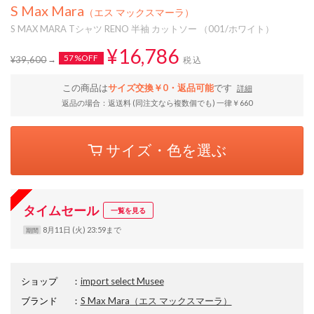
S Max Mara
（エス マックスマーラ）
S MAX MARA Tシャツ RENO 半袖 カットソー （001/ホワイト）
¥16,786
57%OFF
¥39,600
税込
この商品は
サイズ交換￥0・返品可能
です
詳細
返品の場合：返送料 (同注文なら複数個でも) 一律￥660
サイズ・色を選ぶ
タイムセール
一覧を見る
8月11日 (火) 23:59まで
期間
ショップ
：
import select Musee
ブランド
：
S Max Mara
（エス マックスマーラ）