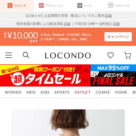
ロコンド
アウトレット
メゾン
マガシーク
【お知らせ】お盆期間の営業・配送についてのご案内
詳細
熊本地震の影響による配送遅延
詳細
｜7/30 (木) 14時〜 送料改訂
詳細
10,000
COLE..
Reebok
YOSUKE
HILLS..
キャンペーン
Z-CRAFT
CAWAII
mis..
NIKE
WOMEN
MEN
KIDS
SPORTS
OUTLET
COSME
HOME
B