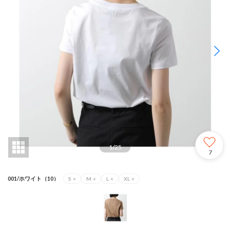
1
/
25
7
001/ホワイト（10）
S
×
M
×
L
×
XL
×