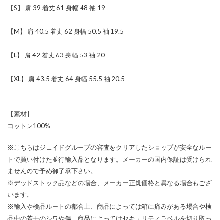
【S】 肩 39 着丈 61 身幅 48 袖 19
【M】 肩 40.5 着丈 62 身幅 50.5 袖 19.5
【L】 肩 42 着丈 63 身幅 53 袖 20
【XL】 肩 43.5 着丈 64 身幅 55.5 袖 20.5
【素材】
コットン100%
※こちらはジェイドグループの審査をクリアしたショップが安全なルー
トで買い付けた並行輸入品となります。メーカーの国内保証は受けられ
ませんので予め御了承下さい。
※デッドストック品などの場合、メーカー正規価格と異なる場合もござ
います。
※輸入や検品ルートの都合上、商品によっては箱に痛みがある場合や検
品中の若干のシワや傷、商品によってはセキュリティラベルを切り取っ