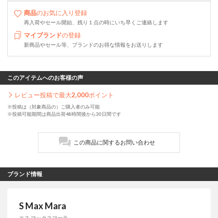
商品
のお気に入り登録
再入荷やセール開始、残り１点の時にいち早くご連絡します
マイブランド
の登録
新商品やセール等、ブランドのお得な情報をお送りします
このアイテムへのお客様の声
レビュー投稿で最大
2,000
ポイント
※投稿は（対象商品の）ご購入者のみ可能
※投稿可能期間は商品出荷48時間後から30日間です
この商品に関するお問い合わせ
ブランド情報
S Max Mara
エス マックスマーラ