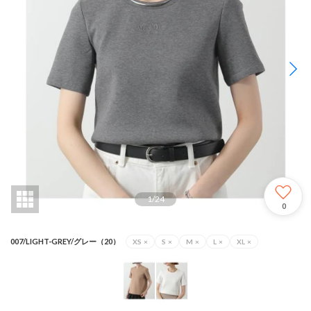
1
/
24
0
007/LIGHT-GREY/グレー（20）
XS
×
S
×
M
×
L
×
XL
×