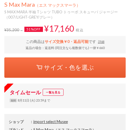
S Max Mara
（エス マックスマーラ）
S MAX MARA 半袖 Tシャツ TUBO トゥーボ スキューバ ジャージー
（007/LIGHT-GREY/グレー）
¥17,160
51%OFF
¥35,200
税込
この商品は
サイズ交換￥0・返品可能
です
詳細
返品の場合：返送料 (同注文なら複数個でも) 一律￥660
サイズ・色を選ぶ
タイムセール
一覧を見る
8月11日 (火) 23:59まで
期間
ショップ
：
import select Musee
ブランド
：
S Max Mara
（エス マックスマーラ）