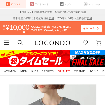
ロコンド
アウトレット
メゾン
マガシーク
【お知らせ】お盆期間の営業・配送についてのご案内
詳細
熊本地震の影響による配送遅延
詳細
｜7/30 (木) 14時〜 送料改訂
詳細
10,000
COLE..
Reebok
YOSUKE
HILLS..
キャンペーン
Z-CRAFT
CAWAII
mis..
NIKE
WOMEN
MEN
KIDS
SPORTS
OUTLET
COSME
HOME
B