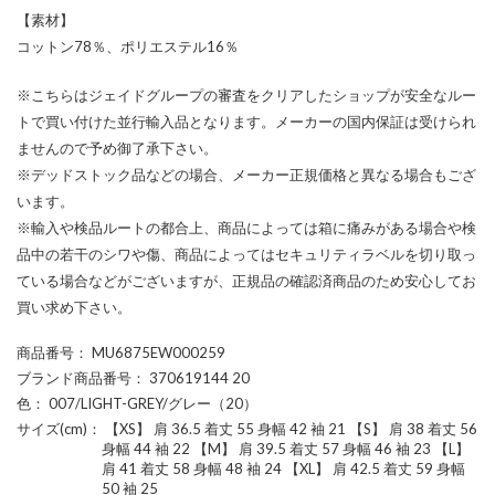
【素材】
コットン78％、ポリエステル16％
※こちらはジェイドグループの審査をクリアしたショップが安全なルー
トで買い付けた並行輸入品となります。メーカーの国内保証は受けられ
ませんので予め御了承下さい。
※デッドストック品などの場合、メーカー正規価格と異なる場合もござ
います。
※輸入や検品ルートの都合上、商品によっては箱に痛みがある場合や検
品中の若干のシワや傷、商品によってはセキュリティラベルを切り取っ
ている場合などがございますが、正規品の確認済商品のため安心してお
買い求め下さい。
商品番号
： MU6875EW000259
ブランド商品番号
： 370619144 20
色
： 007/LIGHT-GREY/グレー（20）
サイズ(cm)
： 【XS】 肩 36.5 着丈 55 身幅 42 袖 21 【S】 肩 38 着丈 56
身幅 44 袖 22 【M】 肩 39.5 着丈 57 身幅 46 袖 23 【L】
肩 41 着丈 58 身幅 48 袖 24 【XL】 肩 42.5 着丈 59 身幅
50 袖 25