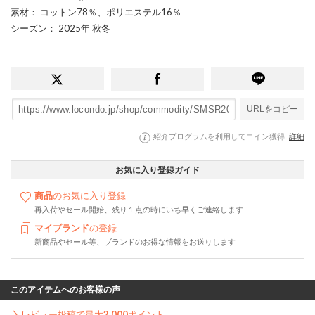
素材
： コットン78％、ポリエステル16％
シーズン
： 2025年 秋冬
URLをコピー
紹介プログラムを利用してコイン獲得
詳細
お気に入り登録ガイド
商品
のお気に入り登録
再入荷やセール開始、残り１点の時にいち早くご連絡します
マイブランド
の登録
新商品やセール等、ブランドのお得な情報をお送りします
このアイテムへのお客様の声
レビュー投稿で最大
2,000
ポイント