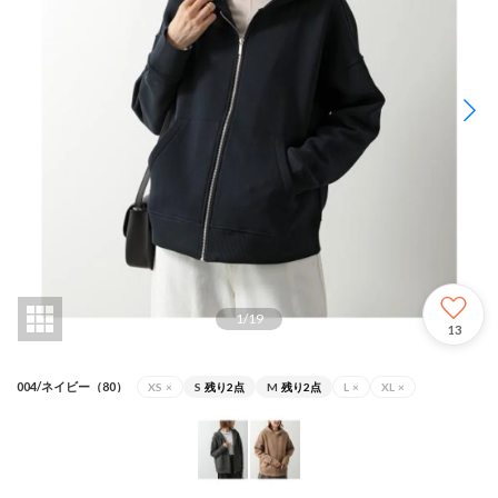
1
/
19
13
004/ネイビー（80）
XS
×
S
残り2点
M
残り2点
L
×
XL
×