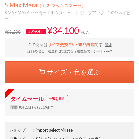
S Max Mara
（エス マックスマーラ）
S MAX MARA パーカー JULIA スウェット ジップアップ （004/ネイビ
ー）
¥34,100
50%OFF
¥68,200
税込
この商品は
サイズ交換￥0・返品可能
です
詳細
返品の場合：返送料 (同注文なら複数個でも) 一律￥660
サイズ・色を選ぶ
タイムセール
一覧を見る
8月11日 (火) 23:59まで
期間
ショップ
：
import select Musee
ブランド
：
S Max Mara
（エス マックスマーラ）