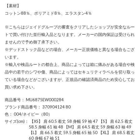
【素材】
コットン88％、ポリアミド8％、エラスタン4％
※こちらはジェイドグループの審査をクリアしたショップが安全なルー
トで買い付けた並行輸入品となります。メーカーの国内保証は受けられ
ませんので予め御了承下さい。
※デッドストック品などの場合、メーカー正規価格と異なる場合もござ
います。
※輸入や検品ルートの都合上、商品によっては箱に痛みがある場合や検
品中の若干のシワや傷、商品によってはセキュリティラベルを切り取っ
ている場合などがございますが、正規品の確認済商品のため安心してお
買い求め下さい。
商品番号
： MU6875EW000284
ブランド商品番号
： 370904124 80
色
： 004/ネイビー（80）
サイズ(cm)
： 【XS】 肩 60.5 着丈 58 身幅 59 袖 47 【S】 肩 62.5 着丈
58.5 身幅 61 袖 48 【M】 肩 64.5 着丈 59 身幅 63 袖 49
【L】 肩 66.5 着丈 59.5 身幅 65 袖 50 【XL】 肩 68.5 着丈
60 身幅 67 袖 51