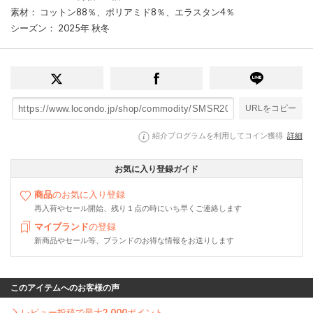
素材
： コットン88％、ポリアミド8％、エラスタン4％
シーズン
： 2025年 秋冬
URLをコピー
紹介プログラムを利用してコイン獲得
詳細
お気に入り登録ガイド
商品
のお気に入り登録
再入荷やセール開始、残り１点の時にいち早くご連絡します
マイブランド
の登録
新商品やセール等、ブランドのお得な情報をお送りします
このアイテムへのお客様の声
レビュー投稿で最大
2,000
ポイント