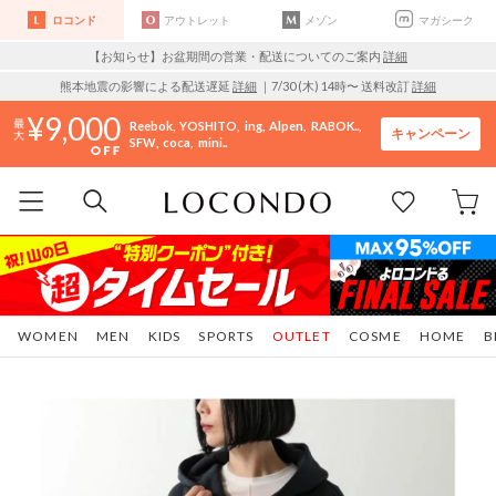
ロコンド
アウトレット
メゾン
マガシーク
【お知らせ】お盆期間の営業・配送についてのご案内
詳細
熊本地震の影響による配送遅延
詳細
｜7/30 (木) 14時〜 送料改訂
詳細
9,000
Reebok
YOSHITO
ing
Alpen
RABOK..
キャンペーン
SFW
coca
mini..
WOMEN
MEN
KIDS
SPORTS
OUTLET
COSME
HOME
B