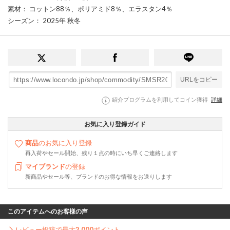
素材
： コットン88％、ポリアミド8％、エラスタン4％
シーズン
： 2025年 秋冬
URLをコピー
紹介プログラムを利用してコイン獲得
詳細
お気に入り登録ガイド
商品
のお気に入り登録
再入荷やセール開始、残り１点の時にいち早くご連絡します
マイブランド
の登録
新商品やセール等、ブランドのお得な情報をお送りします
このアイテムへのお客様の声
レビュー投稿で最大
2,000
ポイント