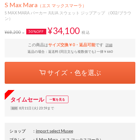
S Max Mara
（エス マックスマーラ）
S MAX MARA パーカー JULIA スウェット ジップアップ （002/ブラウ
ン）
¥34,100
50%OFF
¥68,200
税込
この商品は
サイズ交換￥0・返品可能
です
詳細
返品の場合：返送料 (同注文なら複数個でも) 一律￥660
サイズ・色を選ぶ
タイムセール
一覧を見る
8月11日 (火) 23:59まで
期間
ショップ
：
import select Musee
ブランド
：
S Max Mara
（エス マックスマーラ）