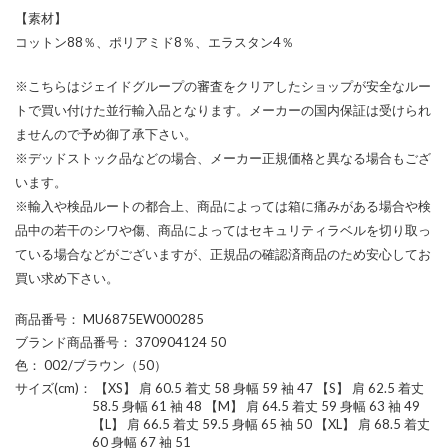
【素材】
コットン88％、ポリアミド8％、エラスタン4％
※こちらはジェイドグループの審査をクリアしたショップが安全なルー
トで買い付けた並行輸入品となります。メーカーの国内保証は受けられ
ませんので予め御了承下さい。
※デッドストック品などの場合、メーカー正規価格と異なる場合もござ
います。
※輸入や検品ルートの都合上、商品によっては箱に痛みがある場合や検
品中の若干のシワや傷、商品によってはセキュリティラベルを切り取っ
ている場合などがございますが、正規品の確認済商品のため安心してお
買い求め下さい。
商品番号
： MU6875EW000285
ブランド商品番号
： 370904124 50
色
： 002/ブラウン（50）
サイズ(cm)
： 【XS】 肩 60.5 着丈 58 身幅 59 袖 47 【S】 肩 62.5 着丈
58.5 身幅 61 袖 48 【M】 肩 64.5 着丈 59 身幅 63 袖 49
【L】 肩 66.5 着丈 59.5 身幅 65 袖 50 【XL】 肩 68.5 着丈
60 身幅 67 袖 51