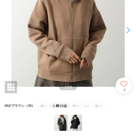
1
/
19
7
002/ブラウン（50）
XS
×
S
残り2点
M
×
L
×
XL
×