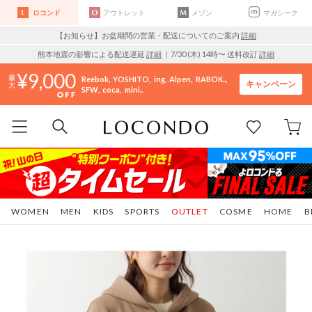
ロコンド
アウトレット
メゾン
マガシーク
【お知らせ】お盆期間の営業・配送についてのご案内
詳細
熊本地震の影響による配送遅延
詳細
｜7/30 (木) 14時〜 送料改訂
詳細
9,000
Reebok
YOSHITO
ing
Alpen
RABOK..
キャンペーン
SFW
coca
mini..
WOMEN
MEN
KIDS
SPORTS
OUTLET
COSME
HOME
B