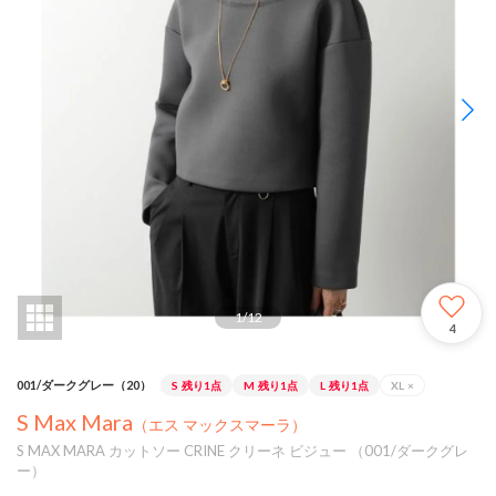
1
/
12
4
001/ダークグレー（20）
S
残り1点
M
残り1点
L
残り1点
XL
×
S Max Mara
（エス マックスマーラ）
S MAX MARA カットソー CRINE クリーネ ビジュー （001/ダークグレ
ー）