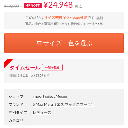
¥24,948
49%OFF
¥49,500
税込
この商品は
サイズ交換￥0・返品可能
です
詳細
返品の場合：返送料 (同注文なら複数個でも) 一律￥660
サイズ・色を選ぶ
タイムセール
一覧を見る
8月11日 (火) 23:59まで
期間
ショップ
：
import select Musee
ブランド
：
S Max Mara
（エス マックスマーラ）
性別タイプ
：
レディース
カテゴリ
：