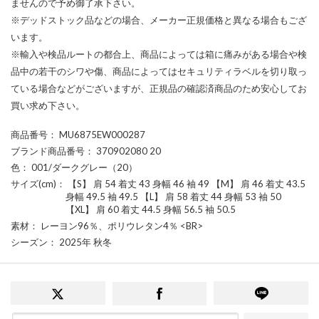
ませんので予め御了承下さい。
※デッドストック品などの場合、メーカー正規価格と異なる場合もござ
います。
※輸入や検品ルートの都合上、商品によっては箱に痛みがある場合や検
品中の若干のシワや傷、商品によってはセキュリティラベルを切り取っ
ている場合などがございますが、正規品の確認済商品のため安心してお
買い求め下さい。
商品番号
： MU6875EW000287
ブランド商品番号
： 370902080 20
色
： 001/ダークグレー（20）
サイズ(cm)
： 【S】 肩 54 着丈 43 身幅 46 袖 49 【M】 肩 46 着丈 43.5
身幅 49.5 袖 49.5 【L】 肩 58 着丈 44 身幅 53 袖 50
【XL】 肩 60 着丈 44.5 身幅 56.5 袖 50.5
素材
： レーヨン96％、ポリウレタン4％ <BR>
シーズン
： 2025年 秋冬