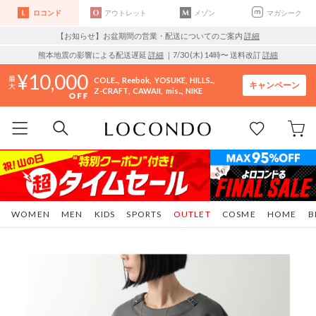
ロコンド
アウトレット
メゾン
マガシーク
【お知らせ】お盆期間の営業・配送についてのご案内
詳細
熊本地震の影響による配送遅延
詳細
｜7/30 (木) 14時〜 送料改訂
詳細
10,000
COLE..
Reebok
YOSUKE
HILLS..
キャンペーン
Z-CRAFT
CAWAII
mis..
NIKE
WOMEN
MEN
KIDS
SPORTS
OUTLET
COSME
HOME
B