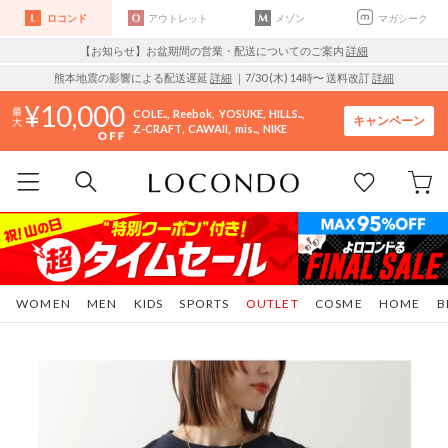
ロコンド
アウトレット
メゾン
マガシーク
【お知らせ】お盆期間の営業・配送についてのご案内
詳細
熊本地震の影響による配送遅延
詳細
｜7/30 (木) 14時〜 送料改訂
詳細
10,000
COLE..
Reebok
YOSUKE
HILLS..
キャンペーン
Z-CRAFT
CAWAII
mis..
NIKE
WOMEN
MEN
KIDS
SPORTS
OUTLET
COSME
HOME
B