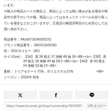
います。
※輸入や検品ルートの都合上、商品によっては箱に痛みがある場合や検
品中の若干のシワや傷、商品によってはセキュリティラベルを切り取っ
ている場合などがございますが、正規品の確認済商品のため安心してお
買い求め下さい。
商品番号
： MU6875EW000333
ブランド商品番号
： 380312600 80
色
： 002/ネイビー（80）
サイズ(cm)
： 【36】 肩 38 着丈 57 身幅 48 袖 18 <BR><br>【38】 肩
39 着丈 58 身幅 49 袖 18.5 <BR><br>【40】 肩 40 着丈
59 身幅 50 袖 19 <BR>
素材
： トリアセテート75%、ポリエステル25% <BR>
シーズン
： 2026年 秋冬
URLをコピー