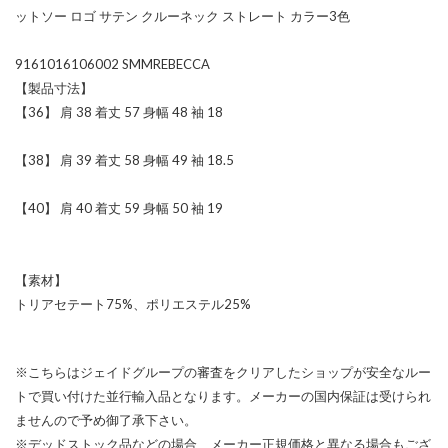
ットソー ロゴ サテン クルーネック ストレート カラー3色
9161016106002 SMMREBECCA
【製品寸法】
【36】 肩 38 着丈 57 身幅 48 袖 18
【38】 肩 39 着丈 58 身幅 49 袖 18.5
【40】 肩 40 着丈 59 身幅 50 袖 19
【素材】
トリアセテート75%、ポリエステル25%
※こちらはジェイドグループの審査をクリアしたショップが安全なルー
トで買い付けた並行輸入品となります。メーカーの国内保証は受けられ
ませんので予め御了承下さい。
※デッドストック品などの場合、メーカー正規価格と異なる場合もござ