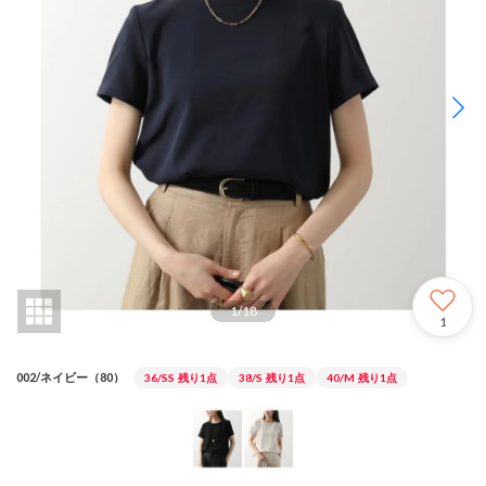
1
/
18
1
002/ネイビー（80）
36/SS
残り1点
38/S
残り1点
40/M
残り1点