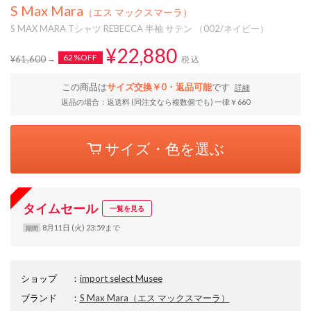
S Max Mara
（エス マックスマーラ）
S MAX MARA Tシャツ REBECCA 半袖 サテン （002/ネイビー）
¥22,880
62%OFF
¥61,600
税込
この商品は
サイズ交換￥0・返品可能
です
詳細
返品の場合：返送料 (同注文なら複数個でも) 一律￥660
サイズ・色を選ぶ
タイムセール
一覧を見る
8月11日 (火) 23:59まで
期間
ショップ
：
import select Musee
ブランド
：
S Max Mara
（エス マックスマーラ）